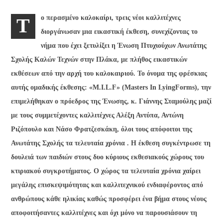
ο περασμένο καλοκαίρι, τρεις νέοι καλλιτέχνες
Τ
διοργάνωσαν μια εικαστική έκθεση, συνεχίζοντας το
νήμα που έχει ξετυλίξει η Ένωση Πτυχιούχων Ανωτάτης
Σχολής Καλών Τεχνών στην Πλάκα, με πλήθος εικαστικών
εκθέσεων από την αρχή του καλοκαιριού. Το όνομα της φρέσκιας
αυτής ομαδικής έκθεσης: «
M
.
I
.
L
.
F
» (
Masters
In
Lying
Forms
), την
επιμελήθηκαν ο πρόεδρος της Ένωσης, κ. Γιάννης Σταμούλης μαζί
με τους συμμετέχοντες καλλιτέχνες Αλέξη Αντύπα, Αντώνη
Ριζόπουλο και Νάσο Φρατζεσκάκη, όλοι τους απόφοιτοι της
Ανωτάτης Σχολής τα τελευταία χρόνια .
Η έκθεση συγκέντρωσε τη
δουλειά των παιδιών στους δυο κύριους εκθεσιακούς χώρους του
κτιριακού συγκροτήματος. Ο χώρος τα τελευταία χρόνια χαίρει
μεγάλης επισκεψιμότητας και καλλιτεχνικού ενδιαφέροντος από
ανθρώπους κάθε ηλικίας καθώς προσφέρει ένα βήμα στους νέους
αποφοιτήσαντες καλλιτέχνες και όχι μόνο να παρουσιάσουν τη