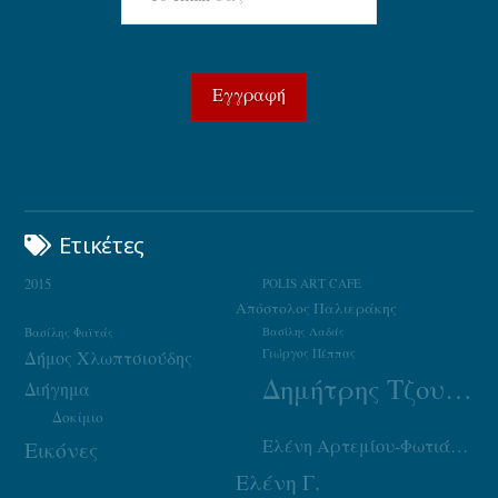
Ετικέτες
2015
POLIS ART CAFE
Απόστολος Παλιεράκης
Βασίλης Φαϊτάς
Βασίλης Λαδάς
Γιώργος Πέππας
Δήμος Χλωπτσιούδης
Δημήτρης Τζουμάκας
Διήγημα
Δοκίμιο
Ελένη Αρτεμίου-Φωτιάδου
Εικόνες
Ελένη Γ.