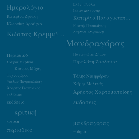
Ελένη Γούλα
Ημερολόγιο
Ιάσων Δεπούντης
Κατερίνα Ζησάκη
Κατερίνα Παναγιωτοπούλου
Κλεονίκη Δρούγκα
Κωστής Παπακόγκος
Κώστας Κρεμμύδας
Λάμπρος Σπυριούνης
Μανδραγόρας
Παναγιώτης Δήμου
Περιοδικό
Πηνελόπη Ζαρδούκα
Σπύρος Μπρίκος
Σταύρος Μίχας
Τεχνοχώρος
Τόλης Νικηφόρου
Φαίδων Πατρικαλάκις
Χάρης Μελιτάς
Χρήστος Γιαννακός
Χρήστος Χαρτοματσίδης
εκδήλωση
εκδοσεις
εκδόσεις
κριτική
κριτικη
μανδραγορας
περιοδικο
ποίημα