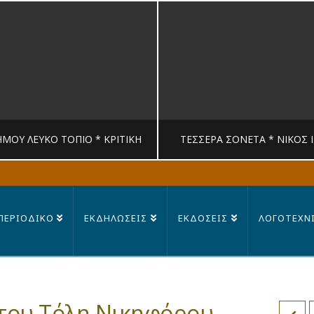
ΉΜΟΥ ΛΕΥΚΟ ΤΟΠΙΟ * ΚΡΙΤΙΚΉ
ΤΈΣΣΕΡΑ ΣΟΝΈΤΑ * ΝΊΚΟΣ 
MANDRAGORAS
MANDRAGORAS
ΠΕΡΙΟΔΙΚΟ
ΕΚΔΗΛΩΣΕΙΣ
ΕΚΔΟΣΕΙΣ
ΛΟΓΟΤΕΧΝ
ΙΤΙΚΉ, ΛΟΓΟΤΕΧΝΊΑ
ΠΟΊΗΣΗ
23 ΙΟΥΛΊΟΥ, 2026
14 ΙΟΥΛΊΟΥ, 202
α του Τόλη Νικηφόρου