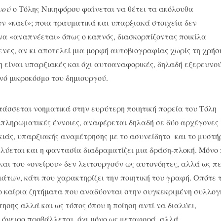
νού
ο Τόλης Νικηφόρου φαίνεται να θέτει τα ακόλουθα
ν «καεί»; ποια τραυματικά και υπαρξιακά στοιχεία δεν
 να «αναπνέεται» όπως ο καπνός, διασκορπίζοντας ποικίλα
νες, αν κι αποτελεί μια μορφή αυτοβιογραφίας χωρίς τη χρήσ
η είναι υπαρξιακές και όχι αυτοαναφορικές, δηλαδή εξερευνο
νό μικροκόσμο του δημιουργού.
άσσεται νοηματικά στην ευρύτερη ποιητική πορεία του Τόλη
υμπληρωματικές έννοιες, αναφέρεται δηλαδή σε δύο αρχέγονες
 σκιάς, υπαρξιακής αναμέτρησης με το ασυνείδητο και το μυστή
ιαλύεται και η φαντασία διαδραματίζει μια δράση-πλοκή. Μόνο
 και του «ονείρου» δεν λειτουργούν ως αυτονόητες, αλλά ως π
άτων, κάτι που χαρακτηρίζει την ποιητική του γραφή. Οπότε 
δύο καίρια ζητήματα που αναδύονται στην συγκεκριμένη συλλογ
πησης αλλά και ως τόπος όπου η ποίηση αντί να διαλύει,
ο όνειρο προβάλλεται, όχι μόνο ως μεταφορά, αλλά