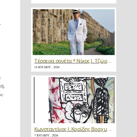
-
Τέσσερα σονέτα * Νίκος Ι. Τζώρτζης
14 ΙΟΥΛΊΟΥ , 2026
α
τή,
ου
Κωνσταντίνος Ι. Κορίδης Βραχυγραφίες * Κριτική
7 ΙΟΥΛΊΟΥ , 2026