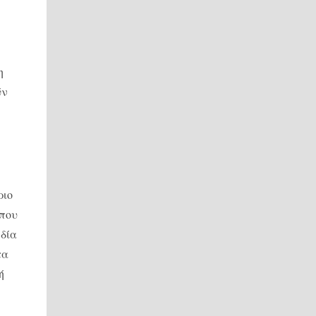
η
ύν
ριο
 που
εδία
τα
ή