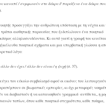
του καναπέ / συμφωνούν στο δάκρυ // παράξενο ένα δάκρυ πο
).
οιητής προσεγγίζει την ανθρώπινη υπόσταση με τη νύχτα και 
ς τρόποι αισθητικής παρουσίας που ξεδιπλώνουν ένα ποιητικό
κόσμος αλληλοσυνδέονται. Κι αυτό γιατί η γραφή του κινείται
ηξικέλευθα ποιητικά σχήματα και μια υπερβατική γλώσσα η οπ
ρετικό λόγο:
άλλο δεν έχει / άλλο δεν είναι / η ψυχή
(σ. 37).
εύγει τον εύκολο συμβολισμό αφού οι εικόνες του λειτουργού
ραπέμπουν σε βιωματικές εμπειρίες, κι όχι μεταφορές νοημά
ούν να διαβαστούν ή να κατανοηθούν γραμμικά· αντίθετα,, η μ
εσιανών τοπίων, όπου κάθε ποιητικό στιγμιότυπο, κάθε ποίημα,