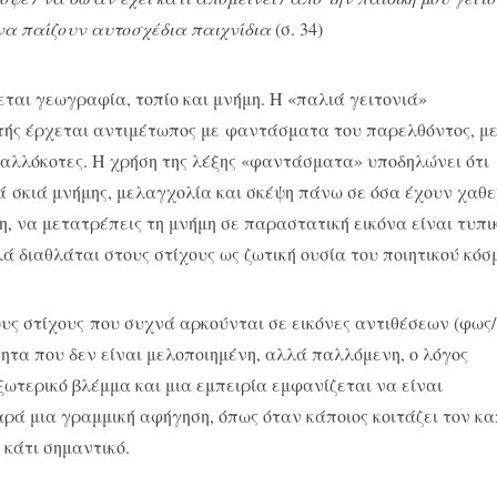
 να παίζουν αυτοσχέδια παιχνίδια
(σ. 34)
εται γεωγραφία, τοπίο και μνήμη. Η «παλιά γειτονιά»
ητής έρχεται αντιμέτωπος με φαντάσματα του παρελθόντος, μ
κι αλλόκοτες. Η χρήση της λέξης «φαντάσματα» υποδηλώνει ότι
 σκιά μνήμης, μελαγχολία και σκέψη πάνω σε όσα έχουν χαθε
η, να μετατρέπεις τη μνήμη σε παραστατική εικόνα είναι τυπι
λά διαθλάται στους στίχους ως ζωτική ουσία του ποιητικού κό
ς στίχους που συχνά αρκούνται σε εικόνες αντιθέσεων (φως/
τητα που δεν είναι μελοποιημένη, αλλά παλλόμενη, ο λόγος
ωτερικό βλέμμα και μια εμπειρία εμφανίζεται να είναι
ρά μια γραμμική αφήγηση, όπως όταν κάποιος κοιτάζει τον κ
 κάτι σημαντικό.