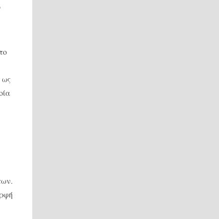
υ
το
 ως
οία
ν
των.
ορφή