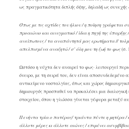
ως πραγματικότητα διπλής όψης, δηλαδή ως συνεχής 
Όπως με τις αχτίδες του ήλιου / η ποίηση γράφεται σ
προαιώνιο και αινιγματικό / ίδια η πηγή της ύπαρξης 
ανείπωτους / τα αναπάντητά μας ερωτήματα // τολμ
απελπισμένα αναζητώ / σ’ όλη μου τη ζωή το φως
(σ. 
Ωστόσο η νύχτα δεν αναιρεί το φως· λειτουργεί περ
όνειρο, με τη σειρά του, δεν είναι αποσυνδεδεμένο 
αντικείμενο νοσταλγίας, όπως και χώρος δημιουργικ
δημιουργός προσπαθεί να προκαλέσει μια διαλογική
στοιχείου, όπου η γλώσσα γίνεται γέφυρα μεταξύ α
Πενήντα τρία ο πατέρας/ τριάντα πέντε η μητέρα / κ
άλλοτε μέρες κι άλλοτε αιώνες / επιμένει ασυμβίβα