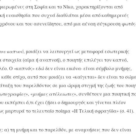
ερωμένες στη Σοφία και το Νίκο, χαρακτηρίζονται από
κή ευαισθησία που συχνά διαθλάται μέσα από καθημερινές
 χρόνου και του ασυνείδητου, από μια αέναη σύγκρουση φωτός
του καπνού
, μοιάζει να λειτουργεί ως μεταφορά εσωτερικής
 στοιχεία (αίμα ή αναπνοή), ο ποιητής επιλέγει τον καπνό,
λέο. Ο «καπνός» εδώ δεν είναι εικόνα· είναι σύμβολο μνήμης,
κάθε στίχο, αυτό που μοιάζει να «καίγεται» δεν είναι το σώμ
άταξη του παρελθόντος σε μια ώριμη στιγμή της ζωής του ποιη
ωτογραφίες
», «
μνήμες ατέλειωτες
», συνθέτουν μια ποιητική π
ου εκπέμπει ό,τι έχει ζήσει ο δημιουργός και γίνεται πλέον
ς μαρτυρά το τελευταίο ποίημα «Η Τελική σφραγίδα» (σ. 41).
: α) τη μνήμη και το παρελθόν, με αναμνήσεις που δεν είναι