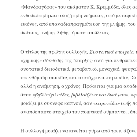
«Μανδραγόρας» του ακάματου Κ. Κρεμμύδα, όλες αφι
ενδοσκόπηση και αναζήτηση νοήματος, από μεταφυσι
εικόνες, από επαναδιαπραγμάτευση της μνήμης, του
σκότους, μνήμης-λήθης, έρωτα-απώλειας.
Ο τίτλος της πρώτης συλλογής,
Συστατικά στοιχεία 
«χημικής» σύνθεσης της ύπαρξης· αντί για ανθρώπινα
συστατικό διεισδυτικό, μεταβατικό, μοναχικό, φευγα
υπενθύμιση απουσίας και ταυτόχρονα παρουσίας. Σε 
αλλά η ανάμνηση, ο χρόνος. Πρόκειται για μια αναδι
όπου «
βιβλία/χιλιάδες, βιβλία/ξένα και δικά μου
», «
φ
μοιάζει με σύννεφο καπνού, σαν «
καμινάδα
» ζωής π
αναπόσπαστο στοιχείο του ποιητικού σύμπαντος, όπω
Η συλλογή μοιάζει να κινείται γύρω από τρεις άξονες