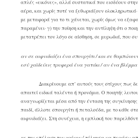
απλές «εικόνες», αλλά συστατικά που εισδύουν στην
αέρα, και χωρίς ποτέ να ξεθωριάζουν ολοκληρωτικά· 
με μεταφορά για το τι χάνεται, χωρίς όμως να εξαφ
παραμένει· γ) την ποίηση και την αντίληψη ότι ο πο
μετατρέπει τον λόγο σε αίσθηση, σε μυρωδιά, που σ
αν σε αιφνιδιάζει ένα σπουργίτι / και σε θαμπώνουν
εσύ χαϊδεύεις τρυφερά ένα γατάκι / αν ένα βλέμμα τη
Διακρίνουμε απ’ αυτούς τους στίχους πως δεν υ
απαιτεί ειδικά ταλέντα ή προνόμια. Ο ποιητής λειτο
αναγνωρίζεται μέσα από την ένταση της συγκίνησης 
παιδί, άλλοτε σπουργίτι ή πεταλούδα, με το κάθε στ
αιφνιδιάζει. Στη συνέχεια, η εμπλοκή του παρελθόντ
με την επέλαση του χρόνου / τόλμησα να περάσω απόψ