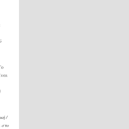
ι
ώ
Το
ίναι
ύ
κή /
ι στο