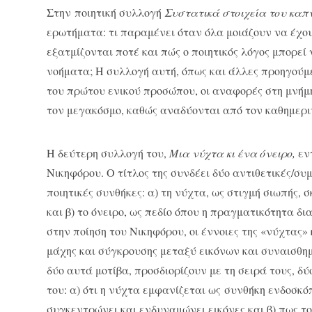
Στην ποιητική συλλογή
Συστατικά στοιχεία του καπ
ερωτήματα: τι παραμένει όταν όλα μοιάζουν να έχου
εξατμίζονται ποτέ και πώς ο ποιητικός λόγος μπορεί
νοήματα; Η συλλογή αυτή, όπως και άλλες προηγούμε
του πρώτου ενικού προσώπου, οι αναφορές στη μνήμ
τον μεγακόσμο, καθώς αναδύονται από τον καθημερι
Η δεύτερη συλλογή του,
Μια νύχτα κι ένα όνειρο,
εντ
Νικηφόρου. Ο τίτλος της συνδέει δύο αντιθετικές/σ
ποιητικές συνθήκες: α) τη νύχτα, ως στιγμή σιωπής,
και β) το όνειρο, ως πεδίο όπου η πραγματικότητα δ
στην ποίηση του Νικηφόρου, οι έννοιες της «νύχτας»
μάχης και σύγκρουσης μεταξύ εικόνων και συναισθημ
δύο αυτά μοτίβα, προσδιορίζουν με τη σειρά τους, 
του: α) ότι η νύχτα εμφανίζεται ως συνθήκη ενδοσκό
συγκεντρώνει και ενδυναμώνει εικόνες και β) πως τ