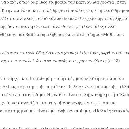
 ύπαρξη, όπως ακριβώς τα μόρια του καπνού διαχέονται στον
β) την απώλεια και τη λήθη, γιατί πολλές φορές η «καύση» μοι
ανίζεται εντελώς, αφού κάποιο δομικό στοιχείο της ύπαρξης π
ιητής δεν επικεντρώνεται μόνο σε αφηρημένες ιδέες αλλά
υνθέτουν μια βαθύτερη αλήθεια, όπως στο ποίημα «Μάθε το»:
 κίτρινες πεταλούδες / αν σου χαμογελάει ένα μικρό παιδί / κ
ς σε πυρπολεί // είσαι ποιητής κι ας μην το ξέρεις
(σ. 18)
πάρχει καμία αίσθηση «ποιητικής μοναδικότητας» που να
υργεί ως παρατηρητής, αφού κανείς δε γεννιέται ποιητής, αλλ
απέναντι στον κόσμο. Η εικόνα είναι απλή, καθημερινή· άλλο
οιχείο να συνοψίζει μια στιγμή προσοχής, ένα φως που σε
ος και της μνήμης είναι εμφανής στο ποίημα, «Παλιά γειτονιά»
ε / να δω αν έχει κάτι απομείνει / από την παιδική μου γειτ