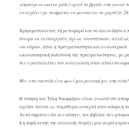
απρόσμενο εκείνο χάδι / αργά το βράδυ στη γωνιά 
συνεχίζει / με ποιήματα να μουσκεύει το χαρτί
(σ. 24
Χρησιμοποιώντας τη μεταφορά και το ασυνείδητο ο π
όνειρο να λειτουργούν, όχι ως «συστατικά», αλλά ω
«σενάριο», όπου η πραγματικότητα και ο εσωτερικός 
εικονοποιητική διάσπαση της πραγματικότητας, με ρ
δεν εγκαταλείπει τον αναγνώστη στον απόλυτο αφαι
Μες στο σκοτάδι ένα φως / μια μουσική μες στη σιγή / 
Η ποίηση του Τόλη Νικηφόρου είναι γνωστό ότι αποφ
σχεδόν πάντα ως παράθυρα ανοιχτά στον κόσμο ή πα
Αυτό σημαίνει ότι οι ενότητες του βιβλίου δεν μπορ
ή η δομή αυτής της συλλογής θυμίζει μια σειρά καρτ