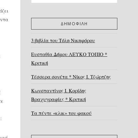
άζει
άντα
ΔΗΜΟΦΙΛΗ
3 βιβλία του Τόλη Νικηφόρου
Ευσταθία Δήμου ΛΕΥΚΟ ΤΟΠΙΟ *
ι
Κριτική
Τέσσερα σονέτα * Νίκος Ι. Τζώρτζης
Κωνσταντίνος Ι. Κορίδης
ά
Βραχυγραφίες * Κριτική
τε
Τα πέντε «κλικ» του φακού
:
ονιά