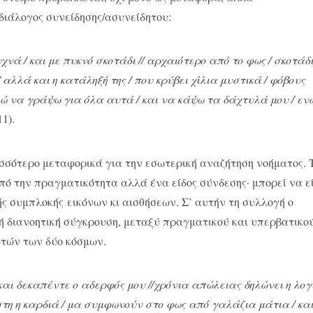
διάλογος συνείδησης/ασυνείδητου:
υχνά / και με πυκνό σκοτάδι // αρχαιότερο από το φως / σκοτάδ
/ αλλά και η κατάληξή της / που κρύβει χίλια μυστικά / φόβους
ώ να γράψω για όλα αυτά / και να κάψω τα δάχτυλά μου / εν
11).
ισσότερο μεταφορικά για την εσωτερική αναζήτηση νοήματος. 
από την πραγματικότητα αλλά ένα είδος σύνδεσης· μπορεί να ε
ής συμπλοκής εικόνων κι αισθήσεων. Σ’ αυτήν τη συλλογή ο
 ή διανοητική σύγκρουση, μεταξύ πραγματικού και υπερβατικο
υτών των δύο κόσμων.
αι δεκαπέντε ο αδερφός μου //χρόνια απώλειας δηλώνει η λογι
στη η καρδιά / μα συμφωνούν στο φως από γαλάζια μάτια / κα