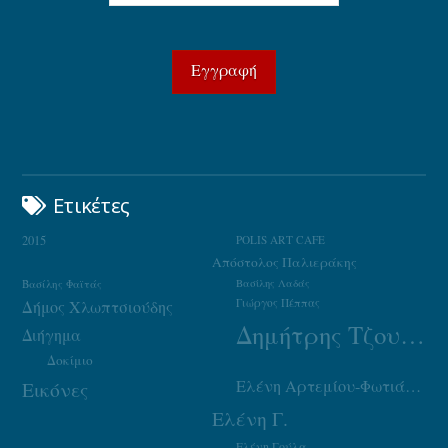
Ετικέτες
2015
POLIS ART CAFE
Απόστολος Παλιεράκης
Βασίλης Φαϊτάς
Βασίλης Λαδάς
Γιώργος Πέππας
Δήμος Χλωπτσιούδης
Δημήτρης Τζουμάκας
Διήγημα
Δοκίμιο
Ελένη Αρτεμίου-Φωτιάδου
Εικόνες
Ελένη Γ.
Ελένη Γούλα