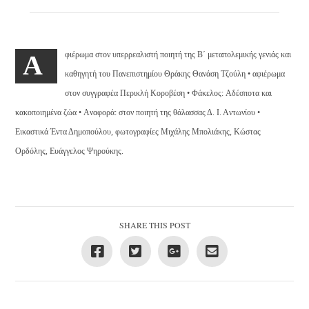
φιέρωμα στον υπερρεαλιστή ποιητή της B΄ μεταπολεμικής γενιάς και
Α
καθηγητή του Πανεπιστημίου Θράκης Θανάση Tζούλη • αφιέρωμα
στον συγγραφέα Περικλή Kοροβέση • Φάκελος: Aδέσποτα και
κακοποιημένα ζώα • Aναφορά: στον ποιητή της θάλασσας Δ. I. Aντωνίου •
Εικαστικά Έντα Δημοπούλου, φωτογραφίες Μιχάλης Μπολιάκης, Κώστας
Ορδόλης, Ευάγγελος Ψηρούκης.
SHARE THIS POST