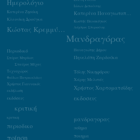
Ημερολόγιο
Ιάσων Δεπούντης
Κατερίνα Ζησάκη
Κατερίνα Παναγιωτοπούλου
Κλεονίκη Δρούγκα
Κωστής Παπακόγκος
Κώστας Κρεμμύδας
Λάμπρος Σπυριούνης
Μανδραγόρας
Παναγιώτης Δήμου
Περιοδικό
Πηνελόπη Ζαρδούκα
Σπύρος Μπρίκος
Σταύρος Μίχας
Τεχνοχώρος
Τόλης Νικηφόρου
Φαίδων Πατρικαλάκις
Χάρης Μελιτάς
Χρήστος Γιαννακός
Χρήστος Χαρτοματσίδης
εκδήλωση
εκδοσεις
εκδόσεις
κριτική
κριτικη
μανδραγορας
περιοδικο
ποίημα
ποιημα
ποίηση