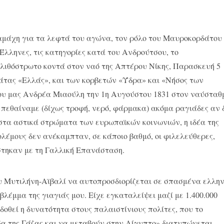
αμάχη για τα λεφτά του αγώνα, τον ρόλο του Μαυροκορδάτου 
Έλληνες, τις κατηγορίες κατά του Ανδρούτσου, το
λιθόστρωτο κοντά στον ναό της Απτέρου Νίκης, Παρασκευή 5
γάτας «Ελλάς», και των κορβετών «Ύδρα» και «Νήσος των
ου μας Ανδρέα Μιαούλη την 1η Αυγούστου 1831 στον ναύσταθ
 πεθαίναμε (δίχως τροφή, νερό, φάρμακα) ακόμα ραγιάδες αν 
στα αστικά στρώματα των ευρωπαϊκών κοινωνιών, η ιδέα της
λέμους δεν ανέκαμπταν, σε κάποιο βαθμό, οι φιλελεύθερες,
στηκαν με τη Γαλλική Επανάσταση.
υ Μυτιλήνη-Αϊβαλί να αυτοπροσδιορίζεται σε σπασμένα ελλη
βλέμμα της γιαγιάς μου. Είχε εγκαταλείψει μαζί με 1.400.000
δοθεί η δυνατότητα στους παλαιστίνιους πολίτες, που το
α της Γάζας και να μεταβούν στην Αίγυπτο» διατυπώνεται