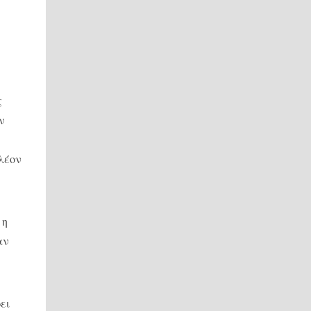
ς
ν
λέον
 η
αν
ει