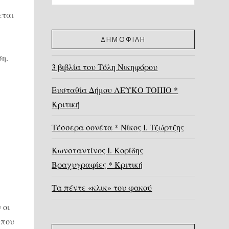
εται
ΔΗΜΟΦΙΛΗ
ση.
3 βιβλία του Τόλη Νικηφόρου
Ευσταθία Δήμου ΛΕΥΚΟ ΤΟΠΙΟ *
Κριτική
Τέσσερα σονέτα * Νίκος Ι. Τζώρτζης
Κωνσταντίνος Ι. Κορίδης
Βραχυγραφίες * Κριτική
Τα πέντε «κλικ» του φακού
 οι
 που