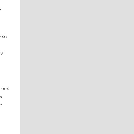
α
μενα
ύν
ρουν
Τα
 η