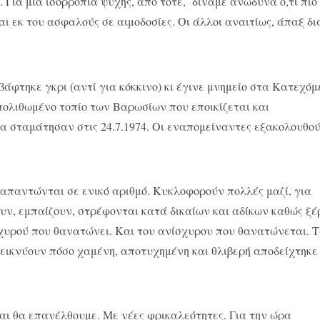
 Για μια ισορροπία ψυχής, από τότε, δίναμε ανώδυνα ό,τι πιο
αι εκ του ασφαλούς σε αιμοδοσίες. Οι άλλοι αναιτίως, άπαξ δι
άφτηκε γκρι (αντί για κόκκινο) κι έγινε μνημείο στα Κατεχό
 απολιθωμένο τοπίο των Βαρωσίων που εποικίζεται και
ρια σταμάτησαν στις 24.7.1974. Οι εναπομείναντες εξακολουθο
ν απαντώνται σε ενικό αριθμό. Κυκλοφορούν πολλές μαζί, για
υν, εμπαίζουν, στρέφονται κατά δικαίων και αδίκων καθώς ξέ
 ισχυρού που θανατώνει. Και του ανίσχυρου που θανατώνεται. 
ικνύουν πόσο χαμένη, αποτυχημένη και θλιβερή αποδείχτηκε
αι θα επανέλθουμε. Με νέες φρικαλεότητες. Για την ώρα