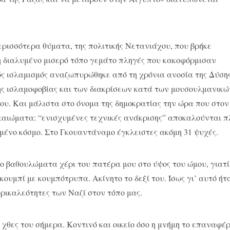
περισσότερα θύματα, της πολιτικής Νετανιάχου, που βρήκε
δη διαλυμένο μισερό τόπο γεμάτο πληγές που κακοφόρμισαν
ός ισλαμισμός αναζωπυρώθηκε από τη χρόνια ανοσία της Δύση
της ισλαμοφοβίας και των διακρίσεων κατά των μουσουλμανικώ
ου. Και μάλιστα στο όνομα της δημοκρατίας την ώρα που στον
καιώματα: “ενισχυμένες τεχνικές ανάκρισης” αποκαλούνται π
μένο κόσμο. Στο Γκουαντάναμο έγκλειστες ακόμη 31 ψυχές.
ο βαθουλώματα χέρι του πατέρα μου στο ύψος του ώμου, γιατί
κουμπί με κουμπότρυπα. Ακίνητο το δεξί του. Ίσως γι’ αυτό ήτ
φρικαλεότητες των Ναζί στον τόπο μας.
χθες του σήμερα. Κοντινό και οικείο όσο η μνήμη το επαναφέρ