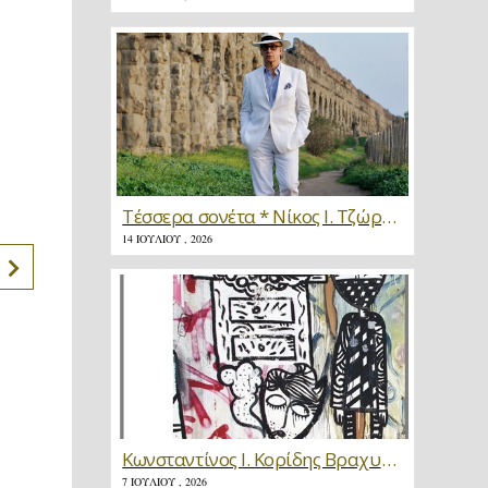
Τέσσερα σονέτα * Νίκος Ι. Τζώρτζης
14 ΙΟΥΛΊΟΥ , 2026
Κωνσταντίνος Ι. Κορίδης Βραχυγραφίες * Κριτική
7 ΙΟΥΛΊΟΥ , 2026