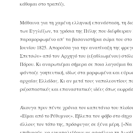
κάθομαι στο τραπέζι.
Μάθαινα για τη χαμένη ελληνική επανάσταση, τη δι
των Εγγλέζων, τα γρόσια της Πύλης που διέφθειραν 
παραμορφωμένο απ’ τα βασανιστήρια σώμα του στο 
Ιουνίου 1825. Απορούσα για την ανατίναξη της φρε
Σπετσών» από τον Αρχηγό του (εξαθλιωμένου) στόλ
Πόρου. Κι αναρωτιέμαι σήμερα σε ποια λαγούμια θα
φάνταζε γοητευτική, ιδίως στα μορφωμένα και εύρω
αρχαίας Ελλάδας. Κι αν μετά τους ναπολεοντίους πο
ριζοσπαστικές και επαναστατικές ιδέες όπως εκφρά
Άκουγα πριν πέντε χρόνια τον καπετάνιο του πλοίο
«Είμαι από το Ρέθυμνος». Έβλεπα τον φόβο στο άηχο 
άλλους τον τόπο της, πρόσφυγας σε ξένα μέρη. [«Να 
επιθυμούν, να εγκαταλείψουν με ασφάλεια τη Λωρίδ