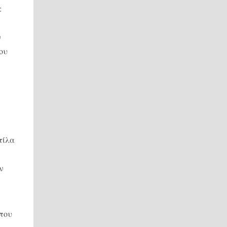
:
ν
ου
τίλα
ν
 που