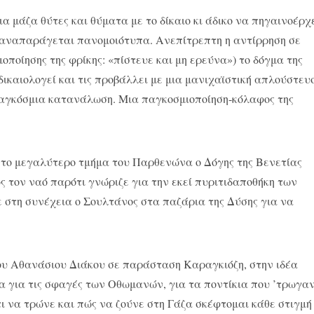
Μια μάζα θύτες και θύματα με το δίκαιο κι άδικο να πηγαινοέρχ
α αναπαράγεται πανομοιότυπα. Ανεπίτρεπτη η αντίρρηση σε
ποίησης της φρίκης: «πίστευε και μη ερεύνα») το δόγμα της
ικαιολογεί και τις προβάλλει με μια μανιχαϊστική απλούστευ
 παγκόσμια κατανάλωση. Μια παγκοσμιοποίηση-κόλαφος της
στο μεγαλύτερο τμήμα του Παρθενώνα ο Δόγης της Βενετίας
ς τον ναό παρότι γνώριζε για την εκεί πυριτιδαποθήκη των
στη συνέχεια ο Σουλτάνος στα παζάρια της Δύσης για να
ου Αθανάσιου Διάκου σε παράσταση Καραγκιόζη, στην ιδέα
α για τις σφαγές των Οθωμανών, για τα ποντίκια που ’τρωγαν
ι να τρώνε και πώς να ζούνε στη Γάζα σκέφτομαι κάθε στιγμή