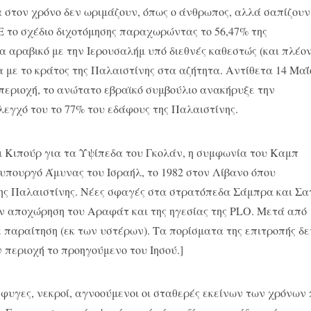
 στον χρόνο δεν ωριμάζουν, όπως ο άνθρωπος, αλλά σαπίζουν
Ε το σχέδιο διχοτόμησης παραχωρώντας το 56,47% της
να αραβικό με την Ιερουσαλήμ υπό διεθνές καθεστώς (και πλέο
α με το κράτος της Παλαιστίνης στα αζήτητα. Αντίθετα 14 Μαΐ
ν περιοχή, το ανώτατο εβραϊκό συμβούλιο ανακήρυξε την
λεγχό του το 77% του εδάφους της Παλαιστίνης.
ομ Κιπούρ για τα Υψίπεδα του Γκολάν, η συμφωνία του Καμπ
 υπουργό Άμυνας του Ισραήλ, το 1982 στον Λίβανο όπου
ς Παλαιστίνης. Νέες σφαγές στα στρατόπεδα Σάμπρα και Σα
την αποχώρηση του Αραφάτ και της ηγεσίας της PLO. Μετά από
 παραίτηση (εκ των υστέρων). Τα πορίσματα της επιτροπής δε
περιοχή το προηγούμενο του Ιησού.]
σφυγες, νεκροί, αγνοούμενοι οι σταθερές εκείνων των χρόνων