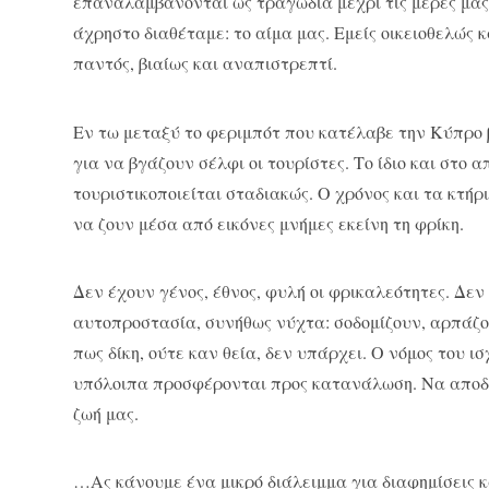
επαναλαμβάνονται ως τραγωδία μέχρι τις μέρες μας.
άχρηστο διαθέταμε: το αίμα μας. Εμείς οικειοθελώς κ
παντός, βιαίως και αναπιστρεπτί.
Εν τω μεταξύ το φεριμπότ που κατέλαβε την Κύπρο β
για να βγάζουν σέλφι οι τουρίστες. Το ίδιο και στο
τουριστικοποιείται σταδιακώς. Ο χρόνος και τα κτή
να ζουν μέσα από εικόνες μνήμες εκείνη τη φρίκη.
Δεν έχουν γένος, έθνος, φυλή οι φρικαλεότητες. Δε
αυτοπροστασία, συνήθως νύχτα: σοδομίζουν, αρπάζο
πως δίκη, ούτε καν θεία, δεν υπάρχει. Ο νόμος του
υπόλοιπα προσφέρονται προς κατανάλωση. Να αποδε
ζωή μας.
…Ας κάνουμε ένα μικρό διάλειμμα για διαφημίσεις κ