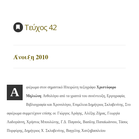
Τεύχος 42
Άνοιξη 2010
φιέρωμα στον σημαντικό Ηπειρώτη πεζογράφο
Χριστόφορο
Α
Μηλιώνη
: Ανθολόγιο από τα γραπτά του συνέντευξη, Eργογραφία,
Bιβλιογραφία και Χρονολόγιο, Επιμέλεια Δημήτριος Σκλαβενίτης, Στο
αφιέρωμα συμμετέχουν επίσης οι: Γιώργος Aράγης, Aλέξης Zήρας, Γεωργία
Λαδογιάννη, Χρήστος Mπουλώτης, Γ.Δ. Παγανός, Bασίλης Παπαϊωάννου, Tάσος
Πορφύρης, Δημήτριος X. Σκλαβενίτης, Bαγγέλης Xατζηβασιλείου