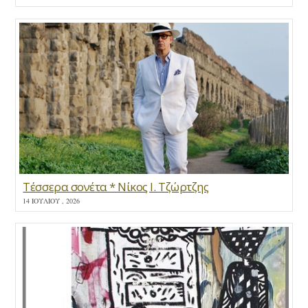
Τέσσερα σονέτα * Νίκος Ι. Τζώρτζης
14 ΙΟΥΛΊΟΥ , 2026