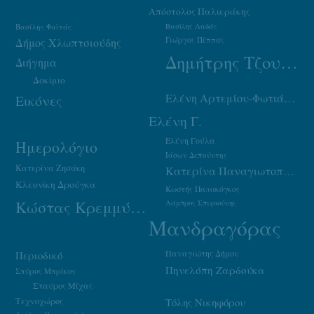
Απόστολος Παλιεράκης
Βασίλης Φαϊτάς
Βασίλης Λαδάς
Γιώργος Πέππας
Δήμος Χλωπτσιούδης
Δημήτρης Τζουμάκας
Διήγημα
Δοκίμιο
Ελένη Αρτεμίου-Φωτιάδου
Εικόνες
Ελένη Γ.
Ελένη Γούλα
Ημερολόγιο
Ιάσων Δεπούντης
Κατερίνα Ζησάκη
Κατερίνα Παναγιωτοπούλου
Κλεονίκη Δρούγκα
Κωστής Παπακόγκος
Κώστας Κρεμμύδας
Λάμπρος Σπυριούνης
Μανδραγόρας
Παναγιώτης Δήμου
Περιοδικό
Πηνελόπη Ζαρδούκα
Σπύρος Μπρίκος
Σταύρος Μίχας
Τεχνοχώρος
Τόλης Νικηφόρου