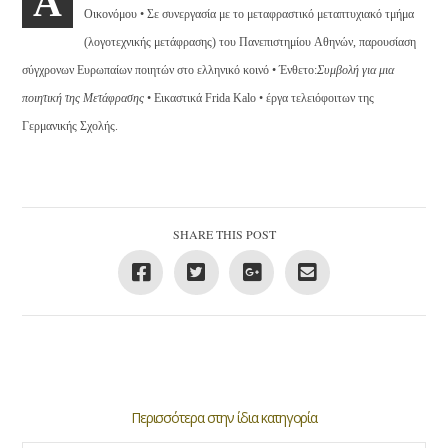
Α
Oικονόμου • Σε συνεργασία με το μεταφραστικό μεταπτυχιακό τμήμα
(λογοτεχνικής μετάφρασης) του Πανεπιστημίου Aθηνών, παρουσίαση
σύγχρονων Eυρωπαίων ποιητών στο ελληνικό κοινό • Ένθετο:
Συμβολή για μια
ποιητική της Μετάφρασης
• Εικαστικά Frida Kalo • έργα τελειόφοιτων της
Γερμανικής Σχολής.
SHARE THIS POST
Περισσότερα στην ίδια κατηγορία