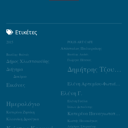
Ετικέτες
2015
POLIS ART CAFE
Απόστολος Παλιεράκης
Βασίλης Φαϊτάς
Βασίλης Λαδάς
Γιώργος Πέππας
Δήμος Χλωπτσιούδης
Δημήτρης Τζουμάκας
Διήγημα
Δοκίμιο
Ελένη Αρτεμίου-Φωτιάδου
Εικόνες
Ελένη Γ.
Ελένη Γούλα
Ημερολόγιο
Ιάσων Δεπούντης
Κατερίνα Ζησάκη
Κατερίνα Παναγιωτοπούλου
Κλεονίκη Δρούγκα
Κωστής Παπακόγκος
Λάμπρος Σπυριούνης