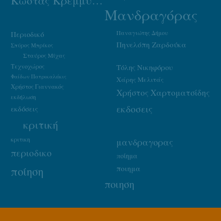
Κώστας Κρεμμύδας
Μανδραγόρας
Παναγιώτης Δήμου
Περιοδικό
Πηνελόπη Ζαρδούκα
Σπύρος Μπρίκος
Σταύρος Μίχας
Τεχνοχώρος
Τόλης Νικηφόρου
Φαίδων Πατρικαλάκις
Χάρης Μελιτάς
Χρήστος Γιαννακός
Χρήστος Χαρτοματσίδης
εκδήλωση
εκδοσεις
εκδόσεις
κριτική
κριτικη
μανδραγορας
περιοδικο
ποίημα
ποιημα
ποίηση
ποιηση