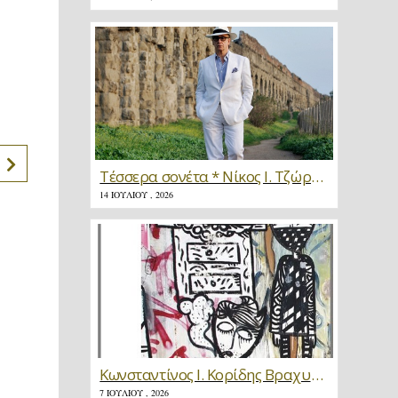
Τέσσερα σονέτα * Νίκος Ι. Τζώρτζης
14 ΙΟΥΛΊΟΥ , 2026
Κωνσταντίνος Ι. Κορίδης Βραχυγραφίες * Κριτική
7 ΙΟΥΛΊΟΥ , 2026