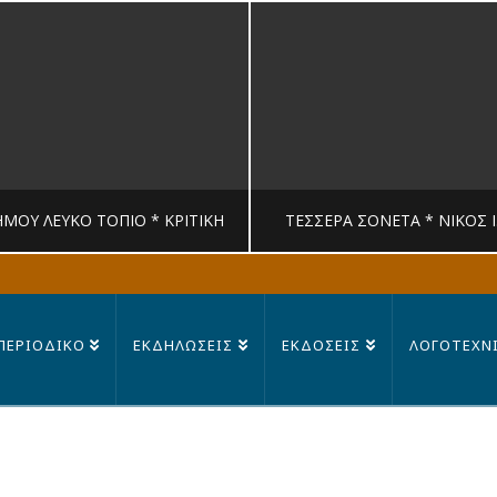
ΉΜΟΥ ΛΕΥΚΟ ΤΟΠΙΟ * ΚΡΙΤΙΚΉ
ΤΈΣΣΕΡΑ ΣΟΝΈΤΑ * ΝΊΚΟΣ 
MANDRAGORAS
MANDRAGORAS
ΠΕΡΙΟΔΙΚΟ
ΕΚΔΗΛΩΣΕΙΣ
ΕΚΔΟΣΕΙΣ
ΛΟΓΟΤΕΧΝ
ΙΤΙΚΉ, ΛΟΓΟΤΕΧΝΊΑ
ΠΟΊΗΣΗ
23 ΙΟΥΛΊΟΥ, 2026
14 ΙΟΥΛΊΟΥ, 202