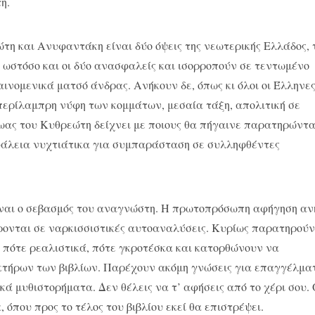
η.
αι Ανυφαντάκη είναι δύο όψεις της νεωτερικής Ελλάδος, 
ι ωστόσο και οι δύο ανασφαλείς και ισορροπούν σε τεντωμένο
αινομενικά ματσό άνδρας. Ανήκουν δε, όπως κι όλοι οι Έλληνε
περίλαμπρη νύφη των κομμάτων, μεσαία τάξη, απολιτική σε
ήρωας του Κυθρεώτη δείχνει με ποιους θα πήγαινε παρατηρώντ
φάλεια νυχτιάτικα για συμπαράσταση σε συλληφθέντες
 ο σεβασμός του αναγνώστη. Η πρωτοπρόσωπη αφήγηση αν
ρονται σε ναρκισσιστικές αυτοαναλύσεις. Κυρίως παρατηρούν
 πότε ρεαλιστικά, πότε γκροτέσκα και κατορθώνουν να
τήρων των βιβλίων. Παρέχουν ακόμη γνώσεις για επαγγέλμα
ικά μυθιστορήματα. Δεν θέλεις να τ’ αφήσεις από το χέρι σου.
όπου προς το τέλος του βιβλίου εκεί θα επιστρέψει.