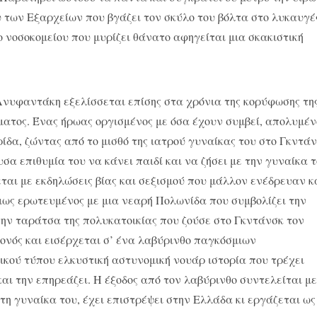
υ των Εξαρχείων που βγάζει τον σκύλο του βόλτα στο λυκαυγέ
ο νοσοκομείου που μυρίζει θάνατο αφηγείται μια σκακιστική
νυφαντάκη εξελίσσεται επίσης στα χρόνια της κορύφωσης τη
ήματος. Ένας ήρωας οργισμένος με όσα έχουν συμβεί, απολυμέν
ρίδα, ζώντας από το μισθό της ιατρού γυναίκας του στο Γκντά
α επιθυμία του να κάνει παιδί και να ζήσει με την γυναίκα 
ται με εκδηλώσεις βίας και σεξισμού που μάλλον ενέδρευαν κ
όμως ερωτευμένος με μια νεαρή Πολωνίδα που συμβολίζει την
ην ταράτσα της πολυκατοικίας που ζούσε στο Γκντάνσκ τον
ονός και εισέρχεται σ’ ένα λαβύρινθο παγκόσμιων
ικού τύπου ελκυστική αστυνομική νουάρ ιστορία που τρέχει
ι την επηρεάζει. Η έξοδος από τον λαβύρινθο συντελείται μ
τη γυναίκα του, έχει επιστρέψει στην Ελλάδα κι εργάζεται ως