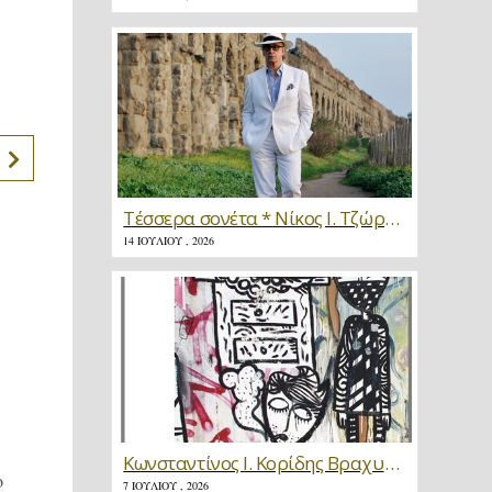
Τέσσερα σονέτα * Νίκος Ι. Τζώρτζης
14 ΙΟΥΛΊΟΥ , 2026
Κωνσταντίνος Ι. Κορίδης Βραχυγραφίες * Κριτική
ο
7 ΙΟΥΛΊΟΥ , 2026