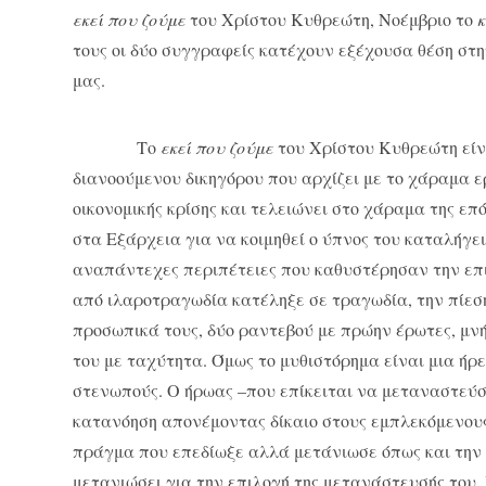
εκεί που ζούμε
του Χρίστου Κυθρεώτη, Νοέμβριο το
τους οι δύο συγγραφείς κατέχουν εξέχουσα θέση στ
μας.
Το
εκεί που ζούμε
του Χρίστου Κυθρεώτη είν
διανοούμενου δικηγόρου που αρχίζει με το χάραμα ε
οικονομικής κρίσης και τελειώνει στο χάραμα της επ
στα Εξάρχεια για να κοιμηθεί ο ύπνος του καταλήγε
αναπάντεχες περιπέτειες που καθυστέρησαν την επισ
από ιλαροτραγωδία κατέληξε σε τραγωδία, την πίεσ
προσωπικά τους, δύο ραντεβού με πρώην έρωτες, μνή
του με ταχύτητα. Όμως το μυθιστόρημα είναι μια ήρ
στενωπούς. Ο ήρωας –που επίκειται να μεταναστεύ
κατανόηση απονέμοντας δίκαιο στους εμπλεκόμενους
πράγμα που επεδίωξε αλλά μετάνιωσε όπως και την η
μετανιώσει για την επιλογή της μετανάστευσής του.