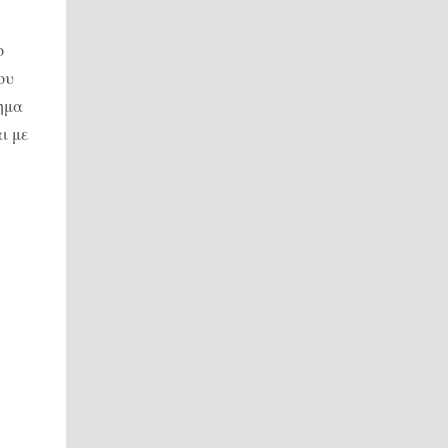
ο
ου
ημα
ι με