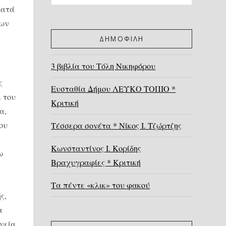
ματά
φων
ΔΗΜΟΦΙΛΗ
3 βιβλία του Τόλη Νικηφόρου
ς
Ευσταθία Δήμου ΛΕΥΚΟ ΤΟΠΙΟ *
ι του
Κριτική
α,
ου
Τέσσερα σονέτα * Νίκος Ι. Τζώρτζης
Κωνσταντίνος Ι. Κορίδης
ω
Βραχυγραφίες * Κριτική
Τα πέντε «κλικ» του φακού
ς,
α
ωνεία