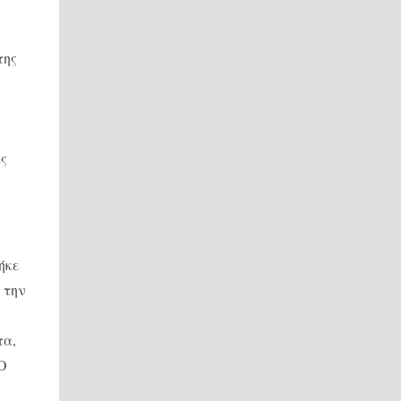
της
ς
ας
ήκε
 την
τα,
 Ο