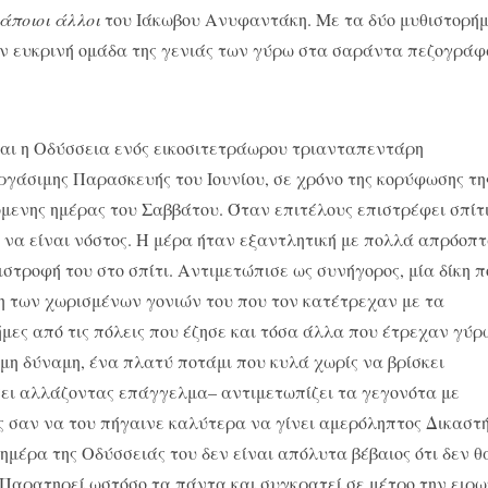
κάποιοι άλλοι
του Ιάκωβου Ανυφαντάκη. Με τα δύο μυθιστορή
ην ευκρινή ομάδα της γενιάς των γύρω στα σαράντα πεζογρά
αι η Οδύσσεια ενός εικοσιτετράωρου τριανταπεντάρη
ργάσιμης Παρασκευής του Ιουνίου, σε χρόνο της κορύφωσης τη
όμενης ημέρας του Σαββάτου. Όταν επιτέλους επιστρέφει σπίτ
ι να είναι νόστος. Η μέρα ήταν εξαντλητική με πολλά απρόοπτ
τροφή του στο σπίτι. Αντιμετώπισε ως συνήγορος, μία δίκη π
η των χωρισμένων γονιών του που τον κατέτρεχαν με τα
μες από τις πόλεις που έζησε και τόσα άλλα που έτρεχαν γύρ
εμη δύναμη, ένα πλατύ ποτάμι που κυλά χωρίς να βρίσκει
σει αλλάζοντας επάγγελμα– αντιμετωπίζει τα γεγονότα με
 σαν να του πήγαινε καλύτερα να γίνει αμερόληπτος Δικαστή
μέρα της Οδύσσειάς του δεν είναι απόλυτα βέβαιος ότι δεν θ
 Παρατηρεί ωστόσο τα πάντα και συγκρατεί σε μέτρο την ειρ