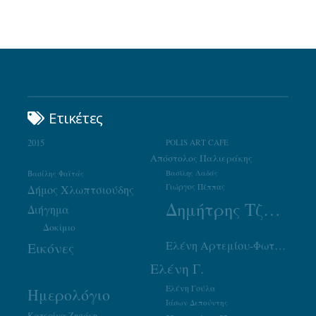
Ετικέτες
2015
POLIS ART CAFE
Απόστολος Παλιεράκης
Βασίλης Φαϊτάς
Βασίλης Λαδάς
Γιώργος Πέππας
Δήμος Χλωπτσιούδης
Δημήτρης Τζουμάκας
Διήγημα
Δοκίμιο
Ελένη Αρτεμίου-Φωτιάδου
Εικόνες
Ελένη Γ.
Ελένη Γούλα
Ημερολόγιο
Ιάσων Δεπούντης
Κατερίνα Ζησάκη