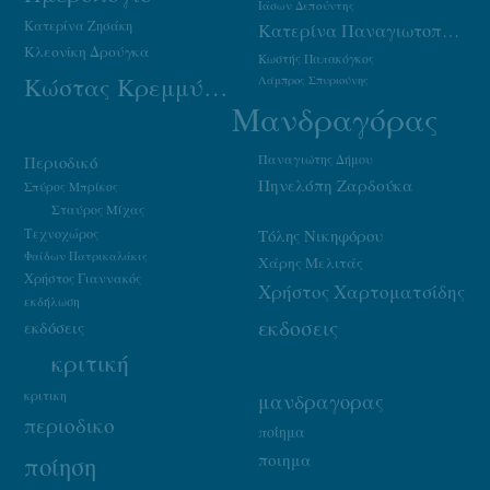
Ιάσων Δεπούντης
Κατερίνα Ζησάκη
Κατερίνα Παναγιωτοπούλου
Κλεονίκη Δρούγκα
Κωστής Παπακόγκος
Κώστας Κρεμμύδας
Λάμπρος Σπυριούνης
Μανδραγόρας
Παναγιώτης Δήμου
Περιοδικό
Πηνελόπη Ζαρδούκα
Σπύρος Μπρίκος
Σταύρος Μίχας
Τεχνοχώρος
Τόλης Νικηφόρου
Φαίδων Πατρικαλάκις
Χάρης Μελιτάς
Χρήστος Γιαννακός
Χρήστος Χαρτοματσίδης
εκδήλωση
εκδοσεις
εκδόσεις
κριτική
κριτικη
μανδραγορας
περιοδικο
ποίημα
ποιημα
ποίηση