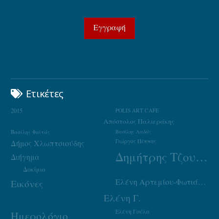
Ετικέτες
2015
POLIS ART CAFE
Απόστολος Παλιεράκης
Βασίλης Φαϊτάς
Βασίλης Λαδάς
Γιώργος Πέππας
Δήμος Χλωπτσιούδης
Δημήτρης Τζουμάκας
Διήγημα
Δοκίμιο
Ελένη Αρτεμίου-Φωτιάδου
Εικόνες
Ελένη Γ.
Ελένη Γούλα
Ημερολόγιο