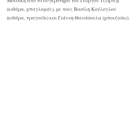
Μουσική από το συγκρότημα του Γιώργου Τζώρτζη
(κιθάρα, μπαγλαμάς), με τους Βασίλη Κούλογλου
(κιθάρα, τραγούδι) και Γιάννη Θανάσουλα (μπουζούκι).