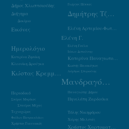
Γιώργος Πέππας
Δήμος Χλωπτσιούδης
Δημήτρης Τζουμάκας
Διήγημα
Δοκίμιο
Ελένη Αρτεμίου-Φωτιάδου
Εικόνες
Ελένη Γ.
Ελένη Γούλα
Ημερολόγιο
Ιάσων Δεπούντης
Κατερίνα Ζησάκη
Κατερίνα Παναγιωτοπούλου
Κλεονίκη Δρούγκα
Κωστής Παπακόγκος
Κώστας Κρεμμύδας
Λάμπρος Σπυριούνης
Μανδραγόρας
Παναγιώτης Δήμου
Περιοδικό
Πηνελόπη Ζαρδούκα
Σπύρος Μπρίκος
Σταύρος Μίχας
Τεχνοχώρος
Τόλης Νικηφόρου
Φαίδων Πατρικαλάκις
Χάρης Μελιτάς
Χρήστος Γιαννακός
Χρήστος Χαρτοματσίδης