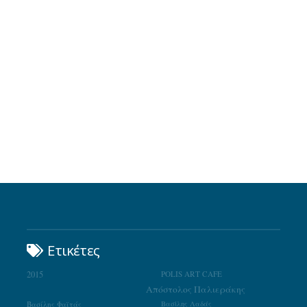
Ετικέτες
2015
POLIS ART CAFE
Απόστολος Παλιεράκης
Βασίλης Φαϊτάς
Βασίλης Λαδάς