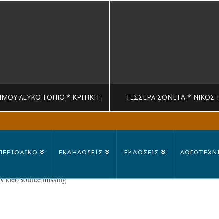
ΉΜΟΥ ΛΕΥΚΟ ΤΟΠΙΟ * ΚΡΙΤΙΚΉ
ΤΈΣΣΕΡΑ ΣΟΝΈΤΑ * ΝΊΚΟΣ 
MANDRAGORAS
MANDRAGORAS
ΠΕΡΙΟΔΙΚΟ
ΕΚΔΗΛΩΣΕΙΣ
ΕΚΔΟΣΕΙΣ
ΛΟΓΟΤΕΧΝ
ΙΤΙΚΉ, ΛΟΓΟΤΕΧΝΊΑ
ΠΟΊΗΣΗ
Video source missing
23 ΙΟΥΛΊΟΥ, 2026
14 ΙΟΥΛΊΟΥ, 202