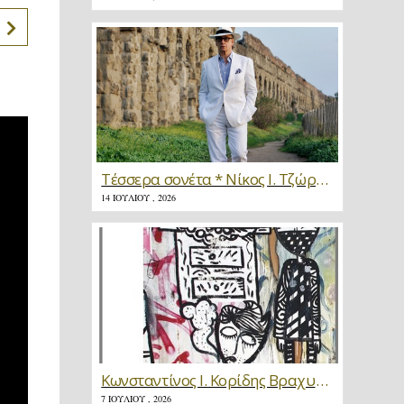
Τέσσερα σονέτα * Νίκος Ι. Τζώρτζης
14 ΙΟΥΛΊΟΥ , 2026
Κωνσταντίνος Ι. Κορίδης Βραχυγραφίες * Κριτική
7 ΙΟΥΛΊΟΥ , 2026