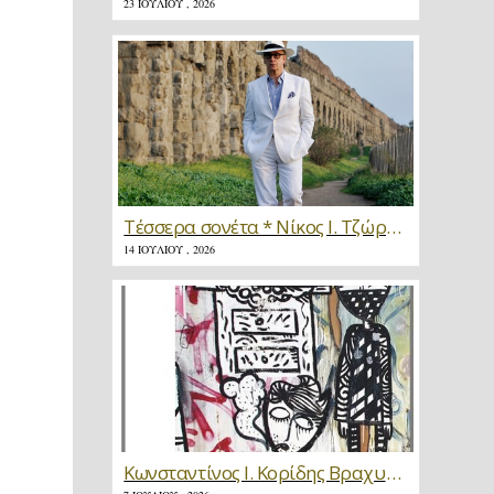
23 ΙΟΥΛΊΟΥ , 2026
Τέσσερα σονέτα * Νίκος Ι. Τζώρτζης
14 ΙΟΥΛΊΟΥ , 2026
Κωνσταντίνος Ι. Κορίδης Βραχυγραφίες * Κριτική