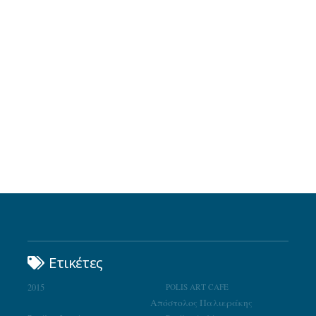
Ετικέτες
2015
POLIS ART CAFE
Απόστολος Παλιεράκης