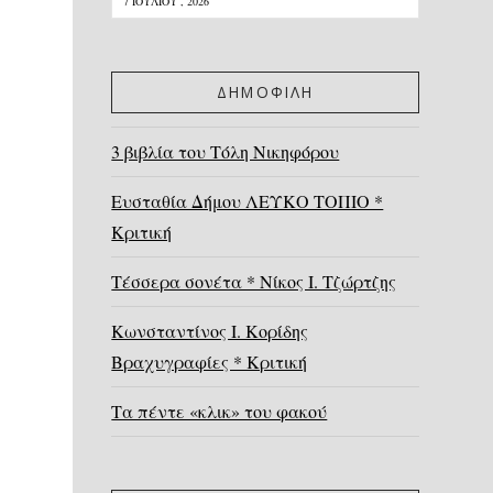
7 ΙΟΥΛΊΟΥ , 2026
ΔΗΜΟΦΙΛΗ
3 βιβλία του Τόλη Νικηφόρου
Ευσταθία Δήμου ΛΕΥΚΟ ΤΟΠΙΟ *
Κριτική
Τέσσερα σονέτα * Νίκος Ι. Τζώρτζης
Κωνσταντίνος Ι. Κορίδης
Βραχυγραφίες * Κριτική
Τα πέντε «κλικ» του φακού