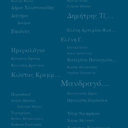
Βασίλης Φαϊτάς
Βασίλης Λαδάς
Γιώργος Πέππας
Δήμος Χλωπτσιούδης
Δημήτρης Τζουμάκας
Διήγημα
Δοκίμιο
Ελένη Αρτεμίου-Φωτιάδου
Εικόνες
Ελένη Γ.
Ελένη Γούλα
Ημερολόγιο
Ιάσων Δεπούντης
Κατερίνα Ζησάκη
Κατερίνα Παναγιωτοπούλου
Κλεονίκη Δρούγκα
Κωστής Παπακόγκος
Κώστας Κρεμμύδας
Λάμπρος Σπυριούνης
Μανδραγόρας
Παναγιώτης Δήμου
Περιοδικό
Πηνελόπη Ζαρδούκα
Σπύρος Μπρίκος
Σταύρος Μίχας
Τεχνοχώρος
Τόλης Νικηφόρου
Φαίδων Πατρικαλάκις
Χάρης Μελιτάς
Χρήστος Γιαννακός
Χρήστος Χαρτοματσίδης