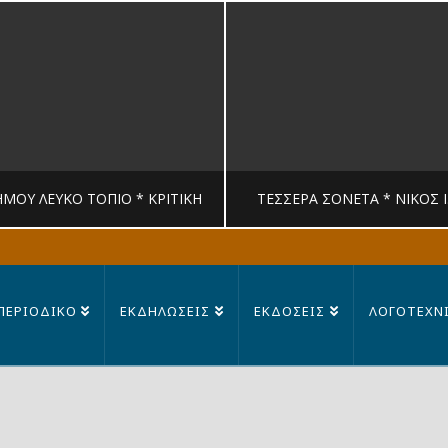
ΉΜΟΥ ΛΕΥΚΟ ΤΟΠΙΟ * ΚΡΙΤΙΚΉ
ΤΈΣΣΕΡΑ ΣΟΝΈΤΑ * ΝΊΚΟΣ 
MANDRAGORAS
MANDRAGORAS
ΠΕΡΙΟΔΙΚΟ
ΕΚΔΗΛΩΣΕΙΣ
ΕΚΔΟΣΕΙΣ
ΛΟΓΟΤΕΧΝ
ΙΤΙΚΉ, ΛΟΓΟΤΕΧΝΊΑ
ΠΟΊΗΣΗ
23 ΙΟΥΛΊΟΥ, 2026
14 ΙΟΥΛΊΟΥ, 202