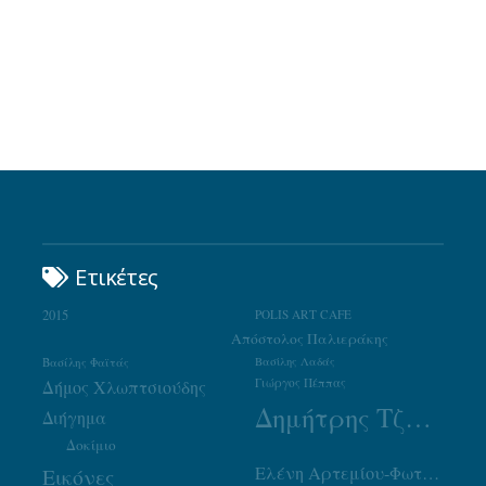
Ετικέτες
2015
POLIS ART CAFE
Απόστολος Παλιεράκης
Βασίλης Φαϊτάς
Βασίλης Λαδάς
Γιώργος Πέππας
Δήμος Χλωπτσιούδης
Δημήτρης Τζουμάκας
Διήγημα
Δοκίμιο
Ελένη Αρτεμίου-Φωτιάδου
Εικόνες