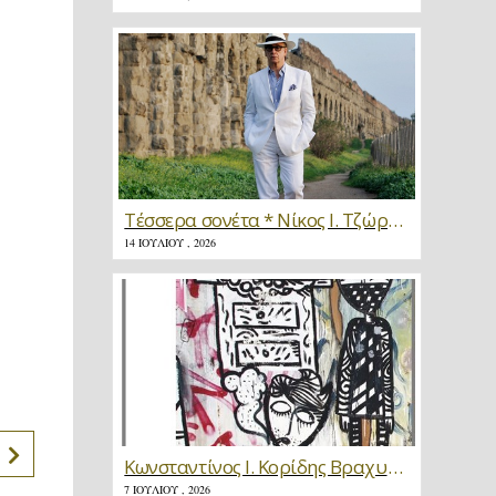
Τέσσερα σονέτα * Νίκος Ι. Τζώρτζης
14 ΙΟΥΛΊΟΥ , 2026
Κωνσταντίνος Ι. Κορίδης Βραχυγραφίες * Κριτική
7 ΙΟΥΛΊΟΥ , 2026