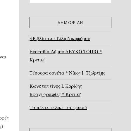
ΔΗΜΟΦΙΛΗ
3 βιβλία του Τόλη Νικηφόρου
Ευσταθία Δήμου ΛΕΥΚΟ ΤΟΠΙΟ *
ίναι
Κριτική
Τέσσερα σονέτα * Νίκος Ι. Τζώρτζης
Κωνσταντίνος Ι. Κορίδης
Βραχυγραφίες * Κριτική
Τα πέντε «κλικ» του φακού
ορές
ς
)