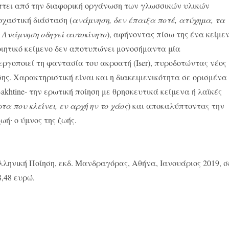
ύπτει από την διαφορική οργάνωση των γλωσσικών υλικών
οχαστική διάσταση (
ανάμνηση, δεν έπαιξα ποτέ, ατύχημα, τα
 Ανάμνηση οδηγεί αυτοκίνητο
), αφήνοντας πίσω της ένα κείμε
ιητικό κείμενο δεν αποτυπώνει μονοσήμαντα μία
ργοποιεί τη φαντασία του ακροατή (Iser), πυροδοτώντας νέος
ης. Χαρακτηριστική είναι και η διακειμενικότητα σε ορισμένα
akhtine- την ερωτική ποίηση με θρησκευτικά κείμενα ή λαϊκές
τα που κλείνει, εν αρχή ην το χάος
) και αποκαλύπτοντας την
ωή∙ ο ύμνος της ζωής.
λληνική Ποίηση, εκδ. Μανδραγόρας, Αθήνα, Ιανουάριος 2019, σ
8,48 ευρώ.