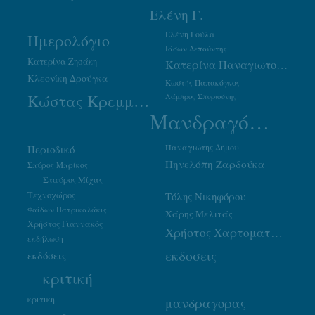
Ελένη Γ.
Ελένη Γούλα
Ημερολόγιο
Ιάσων Δεπούντης
Κατερίνα Ζησάκη
Κατερίνα Παναγιωτοπούλου
Κλεονίκη Δρούγκα
Κωστής Παπακόγκος
Κώστας Κρεμμύδας
Λάμπρος Σπυριούνης
Μανδραγόρας
Παναγιώτης Δήμου
Περιοδικό
Πηνελόπη Ζαρδούκα
Σπύρος Μπρίκος
Σταύρος Μίχας
Τεχνοχώρος
Τόλης Νικηφόρου
Φαίδων Πατρικαλάκις
Χάρης Μελιτάς
Χρήστος Γιαννακός
Χρήστος Χαρτοματσίδης
εκδήλωση
εκδοσεις
εκδόσεις
κριτική
κριτικη
μανδραγορας