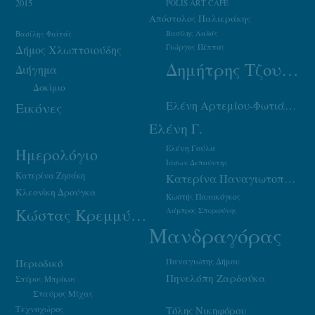
2015
POLIS ART CAFE
Απόστολος Παλιεράκης
Βασίλης Φαϊτάς
Βασίλης Λαδάς
Γιώργος Πέππας
Δήμος Χλωπτσιούδης
Δημήτρης Τζουμάκας
Διήγημα
Δοκίμιο
Ελένη Αρτεμίου-Φωτιάδου
Εικόνες
Ελένη Γ.
Ελένη Γούλα
Ημερολόγιο
Ιάσων Δεπούντης
Κατερίνα Ζησάκη
Κατερίνα Παναγιωτοπούλου
Κλεονίκη Δρούγκα
Κωστής Παπακόγκος
Κώστας Κρεμμύδας
Λάμπρος Σπυριούνης
Μανδραγόρας
Παναγιώτης Δήμου
Περιοδικό
Πηνελόπη Ζαρδούκα
Σπύρος Μπρίκος
Σταύρος Μίχας
Τεχνοχώρος
Τόλης Νικηφόρου