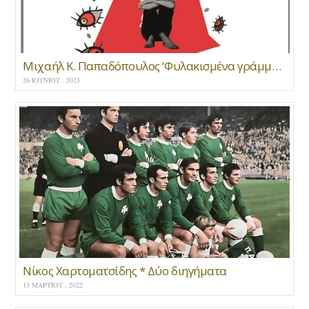
Μιχαήλ Κ. Παπαδόπουλος ‘Φυλακισμένα γράμματα’ * εκδ. «Mανδραγόρας» Αθήνα 2023
26 ΙΟΥΝΊΟΥ , 2023
Νίκος Χαρτοματσίδης * Δύο διηγήματα
13 ΜΑΡΤΊΟΥ , 2022