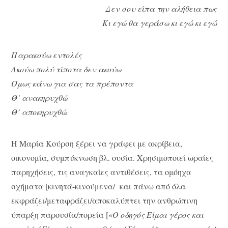
Δεν σου είπα την αλήθεια πως
Κι εγώ θα γεράσω κι εγώ κι εγώ
Παρακούω εντολές
Ακούω πολύ τίποτα δεν ακούω
Όμως κάνω για σας τα πρέποντα
Θ’ ανακηρυχθώ
Θ’ αποκηρυχθώ.
Η Μαρία Κούρση ξέρει να γράφει με ακρίβεια,
οικονομία, συμπύκνωση βλ. ουσία. Χρησιμοποιεί ωραίες
παρηχήσεις, τις αναγκαίες αντιθέσεις, τα ομόηχα
σχήματα [κινητά-κινούμενα/ και πάνω από όλα
εκφράζει/μεταφράζει/αποκαλύπτει την ανθρώπινη
ύπαρξη παρουσία/πορεία [«
Ο οδηγός Είμαι γέρος και