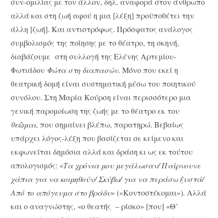
συν-ομιλίας με τον άλλον, δηλ. αναφορά στον άνθρωπο
αλλά και στη ζωή αφού η μια [λέξη] προϋποθέτει την
άλλη [ζωή]. Και αντιστρόφως. Πρόσφατος ανάλογος
συμβολισμός της ποίησης με το θέατρο, τη σκηνή,
διαβάζουμε στη συλλογή της Ελένης Αρτεμίου-
Φωτιάδου
Φώτα στη διαπασών
. Μόνο που εκεί η
θεατρική δομή είναι συστηματική μέσω του ποιητικού
συνόλου. Στη Μαρία Κούρση είναι περισσότερο μια
γενική παρομοίωση της ζωής με το θέατρο εκ του
θεῶμαι
, που σημαίνει βλέπω, παρατηρώ. Βεβαίως
υπάρχει λόγος-λέξη που βασίζεται σε κείμενο και
εκφωνείται δημόσια αλλά και δράση κι ως εκ τούτου
απολογισμός: «
Τα χρόνια μου μεγάλωσαν/ Παίρνουνε
χάπια για να κοιμηθούν/ Σκύβω/ για να περάσω ξυστά/
Από το απόγευμα στο βράδυ
» («Κοντοστέκομαι»). Αλλά
και ο αναγνώστης, «ο θεατής – ρίσκο» [που] «Θ’