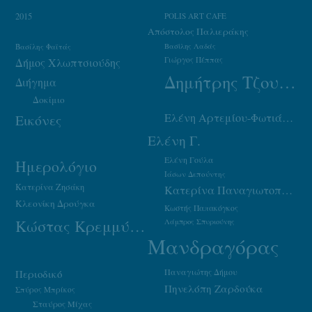
2015
POLIS ART CAFE
Απόστολος Παλιεράκης
Βασίλης Φαϊτάς
Βασίλης Λαδάς
Γιώργος Πέππας
Δήμος Χλωπτσιούδης
Δημήτρης Τζουμάκας
Διήγημα
Δοκίμιο
Ελένη Αρτεμίου-Φωτιάδου
Εικόνες
Ελένη Γ.
Ελένη Γούλα
Ημερολόγιο
Ιάσων Δεπούντης
Κατερίνα Ζησάκη
Κατερίνα Παναγιωτοπούλου
Κλεονίκη Δρούγκα
Κωστής Παπακόγκος
Κώστας Κρεμμύδας
Λάμπρος Σπυριούνης
Μανδραγόρας
Παναγιώτης Δήμου
Περιοδικό
Πηνελόπη Ζαρδούκα
Σπύρος Μπρίκος
Σταύρος Μίχας