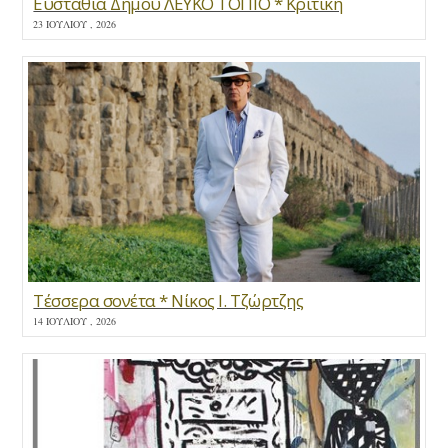
Ευσταθία Δήμου ΛΕΥΚΟ ΤΟΠΙΟ * Κριτική
23 ΙΟΥΛΊΟΥ , 2026
Τέσσερα σονέτα * Νίκος Ι. Τζώρτζης
14 ΙΟΥΛΊΟΥ , 2026