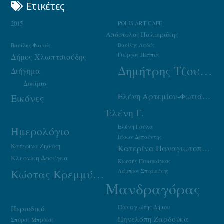
Ετικέτες
2015
POLIS ART CAFE
Απόστολος Παλιεράκης
Βασίλης Φαϊτάς
Βασίλης Λαδάς
Γιώργος Πέππας
Δήμος Χλωπτσιούδης
Δημήτρης Τζουμάκας
Διήγημα
Δοκίμιο
Ελένη Αρτεμίου-Φωτιάδου
Εικόνες
Ελένη Γ.
Ελένη Γούλα
Ημερολόγιο
Ιάσων Δεπούντης
Κατερίνα Ζησάκη
Κατερίνα Παναγιωτοπούλου
Κλεονίκη Δρούγκα
Κωστής Παπακόγκος
Κώστας Κρεμμύδας
Λάμπρος Σπυριούνης
Μανδραγόρας
Παναγιώτης Δήμου
Περιοδικό
Πηνελόπη Ζαρδούκα
Σπύρος Μπρίκος