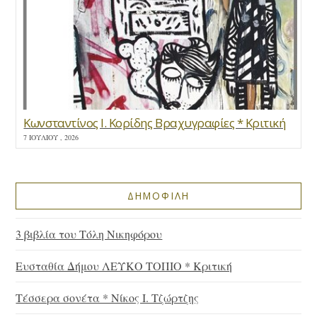
Κωνσταντίνος Ι. Κορίδης Βραχυγραφίες * Κριτική
7 ΙΟΥΛΊΟΥ , 2026
ΔΗΜΟΦΙΛΗ
3 βιβλία του Τόλη Νικηφόρου
Ευσταθία Δήμου ΛΕΥΚΟ ΤΟΠΙΟ * Κριτική
Τέσσερα σονέτα * Νίκος Ι. Τζώρτζης