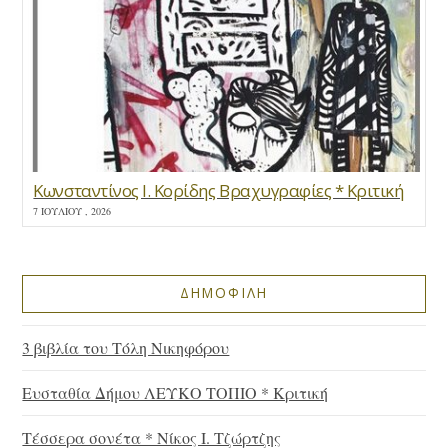
Κωνσταντίνος Ι. Κορίδης Βραχυγραφίες * Κριτική
7 ΙΟΥΛΊΟΥ , 2026
ΔΗΜΟΦΙΛΗ
3 βιβλία του Τόλη Νικηφόρου
Ευσταθία Δήμου ΛΕΥΚΟ ΤΟΠΙΟ * Κριτική
Τέσσερα σονέτα * Νίκος Ι. Τζώρτζης