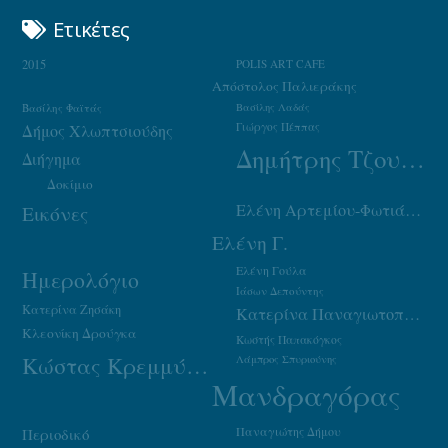
Ετικέτες
2015
POLIS ART CAFE
Απόστολος Παλιεράκης
Βασίλης Φαϊτάς
Βασίλης Λαδάς
Γιώργος Πέππας
Δήμος Χλωπτσιούδης
Δημήτρης Τζουμάκας
Διήγημα
Δοκίμιο
Ελένη Αρτεμίου-Φωτιάδου
Εικόνες
Ελένη Γ.
Ελένη Γούλα
Ημερολόγιο
Ιάσων Δεπούντης
Κατερίνα Ζησάκη
Κατερίνα Παναγιωτοπούλου
Κλεονίκη Δρούγκα
Κωστής Παπακόγκος
Κώστας Κρεμμύδας
Λάμπρος Σπυριούνης
Μανδραγόρας
Παναγιώτης Δήμου
Περιοδικό