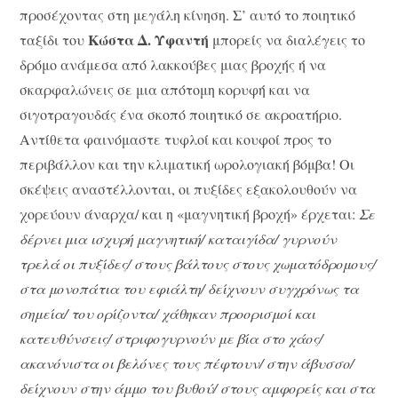
προσέχοντας στη μεγάλη κίνηση. Σ’ αυτό το ποιητικό
Κώστα Δ. Υφαντή
ταξίδι του
μπορείς να διαλέγεις το
δρόμο ανάμεσα από λακκούβες μιας βροχής ή να
σκαρφαλώνεις σε μια απότομη κορυφή και να
σιγοτραγουδάς ένα σκοπό ποιητικό σε ακροατήριο.
Αντίθετα φαινόμαστε τυφλοί και κουφοί προς το
περιβάλλον και την κλιματική ωρολογιακή βόμβα! Οι
σκέψεις αναστέλλονται, οι πυξίδες εξακολουθούν να
χορεύουν άναρχα/ και η «μαγνητική βροχή» έρχεται:
Σε
δέρνει μια ισχυρή μαγνητική/ καταιγίδα/ γυρνούν
τρελά οι πυξίδες/ στους βάλτους στους χωματόδρομους/
στα μονοπάτια του εφιάλτη/ δείχνουν συγχρόνως τα
σημεία/ του ορίζοντα/ χάθηκαν προορισμοί και
κατευθύνσεις/ στριφογυρνούν με βία στο χάος/
ακανόνιστα οι βελόνες τους πέφτουν/ στην άβυσσο/
δείχνουν στην άμμο του βυθού/ στους αμφορείς και στα