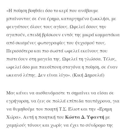
«Η ποίηση βοηθάει όσο το κερί που ανάβουμε
μπαίνοντας σε ένα έρημο, καταργημένο ξωκκλήσι, με
φευγάτους όλους τους αγίους. Ωφελεί όσους την
αγαπούν, επειδή βρίσκουν εντός της μικρά κομματάκια
από σκισμένες φωτογραφίες του ψυχισμού τους.
Περισσότερο και πιο σωστά ωφελεί εκείνους που
πιστεύουν στη μαγεία της. Ωφελεί τη γλώσσα. Τέλος,
ωφελεί όσο μια παυσίπονη σταγόνα η ποίηση, σε έναν
ωκεανό λύπης. Δεν είναι λίγο». (Κική Δημουλά)
Μας κάνει να αισθανόμαστε τι σημαίνει να είσαι σε
εγρήγορση, να ζεις σε πολλά επίπεδα ταυτόχρονα, για
να θυμηθούμε τον ποιητή Τ.Σ. Έλιοτ και την «Έρημη
Κώστα Δ. Υφαντή
Χώρα». Αυτή η ποιητική του
με
χαμηλούς τόνους και χωρίς να έχει το σύνδρομο της