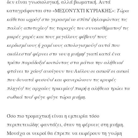
δεν είναι γνωσιολογική, αλλά βιωματική. Αυτά
καταγράφονται στο «ΜΕΣΟΝΥΧΤΙ ΚΥΡΙΑΚΗΣ»:
Τώρα
κάθεται ωχρός/ στο γερασμένο σπίτι/ ψηλαφώντας τις
παλιές αποτυχίες/ τις ταραχές του συναισθήματος/ τις
μικρές χαρές και τους μεγάλους φόβους/ τους
κερδισμένους ή χαμένους απολογισμούς/ αυτά που
ακάλεστα/ φέρνει στο νου η μνήμη/ γιατί κατά ένα
τρόπο παράδοξο/ κοιτώντας στα μάτια την αλήθεια/
φτάνει το χάος/ ανοίγουν του Αιόλου οι ασκοί/ οι ασκοί
που δυνατά φυσούν/ και φανερώνουν τις κρυφές
πληγές/ τις αρχαίες τρικυμίες/ πικρή η αλήθεια τρώει τα
σωθικά του/ φύγε φύγε τώρα μνήμη
.
Όσο πιο τρομαχτική είναι η εμπειρία τόσο
περιπετειώδης φαντάζει, όταν τη φέρνεις στη μνήμη.
Μονάχα οι νεκροί θα έπρεπε να εκφέρουν τη γνώμη