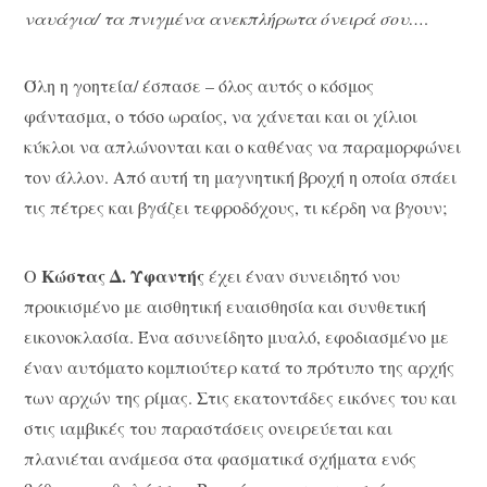
ναυάγια/ τα πνιγμένα ανεκπλήρωτα όνειρά σου…
.
Όλη η γοητεία/ έσπασε – όλος αυτός ο κόσμος
φάντασμα, ο τόσο ωραίος, να χάνεται και οι χίλιοι
κύκλοι να απλώνονται και ο καθένας να παραμορφώνει
τον άλλον. Από αυτή τη μαγνητική βροχή η οποία σπάει
τις πέτρες και βγάζει τεφροδόχους, τι κέρδη να βγουν;
Κώστας Δ. Υφαντής
Ο
έχει έναν συνειδητό νου
προικισμένο με αισθητική ευαισθησία και συνθετική
εικονοκλασία. Ένα ασυνείδητο μυαλό, εφοδιασμένο με
έναν αυτόματο κομπιούτερ κατά το πρότυπο της αρχής
των αρχών της ρίμας. Στις εκατοντάδες εικόνες του και
στις ιαμβικές του παραστάσεις ονειρεύεται και
πλανιέται ανάμεσα στα φασματικά σχήματα ενός