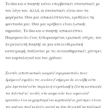
Το ίδιο και ο ποιητής κάνει υπερβατικές στατιστικές με
τον λόγο του. Αλλά, οι στατιστικές είναι σαν τα
φορέματα. Όσα μας αποκαλύπτονται, ερεθίζουν τη
φαντασία μας. Όσα μας κρύβουν είναι ζωτικής
σημασίας. Το ίδιο και ο ποιητής αποκαλύπτει.
Παραμονεύει ένας ξεθωριασμένος ερωτικός στίχος, του
ψυχαναλυτή ποιητή/, σε μια απελευθερωτική
καταγραφή, παίζοντας με τις συναισθηματικές χάντρες
του κομπολογιού και του χρόνου:
Ζεστός αποπνικτικός καιρός/ σφυροκοπάει τους
δρόμους/ σφάζει τις ανάσες/ σήμερα δε συνέβη ούτε
μία ληστεία/ ούτε πορεία ή συμπλοκή/ η ζέστη κατέκαψε
τα πάντα/ κι’ αυτός στο καφενείο των αφανών/
κρατάει ένα κεχριμπαρένιο κομπολόι/ οι χάντρες είναι
τα χρόνια του/ κυλούν αργά με ήχο δυνατό/ μεταλλικά