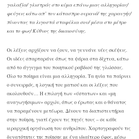
γαλαξία/ γλιστράς στο κύμα επάνω μιας αλληγορίας/
φεύγεις κάτω απ’ τον κάτασπρο ουρανό/ της χαραυγής/
πίνοντας τα λιγοστά σταφύλια σου/ μέσα στο μέτρο
και το φως/ Κύθνος της δικαιοσύνης
.
Οι λέξεις αρχίζουν να ζουν, να γεννάνε νέες σκέψεις.
Οι ιδέες σπαρταράνε όπως τα ψάρια στα δίχτυα, κάτω
από το άγγιγμα του ποιητικού ραβδιού της γλώσσας.
Όλο το ποίημα είναι μια αλληγορία. Τα ηνία τα παίρνει
ο συνειρμός, η λογική του ματιού και οι λέξεις που
ακολουθούν… Η επιλογή των «ύστατων» και «μη
αναγωγήσιμων» αρχών, όπως ο έρωτας και ο θάνατος
να παραμένουν μετέωρα. Δίνουν τα διαπιστευτήρια
στην ποίηση, γιατί έχουν τις πηγές τους – σε κάθε
ιεραρχική οργάνωση του ανθρώπου. Χαρτογραφούν τις
δυνατότητες της ποίησης με ένα ιδιαίτερο ύφος, μέσω