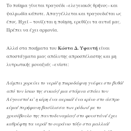
Το ποίημα γίνεται τραγούδι –ελεγειακός θρήνος– και
ψαλμωδία κάποτε. Απαγγέλλεται και τραγουδιέται ως
έπος. Ηχεί – τονίζεται η ποίηση, ερεθίζει τα αυτιά μας.
Πρέπει να έχει αρμονία.
Κώστα Δ. Υφαντή
Αλλά στα ποιήματα του
είναι
αποστάγματα μιας απόλυτης απροσπέλαστης και μη
λυτρωτικής μοναξιάς –ενίοτε:
Λάμπει χορεύει το νερό/ η πικροδάφνη γνέφει στο βυθό/
από τον ίσκιο της συκιάς/ μια στάμνα σπάει τον
Αύγουστο/ κι’ η κόρη ένα αερικό/ ένα κρίνο στο άσπρο
κύμα/ περήφανη βασίλισσα των ρόδων/ με το
χρυσόβουλο της παντοδυναμίας/ στο φουστάνι/ έχει
καθρέφτη τα νερά/ το ουράνιο τόξο στα μαλλιά/