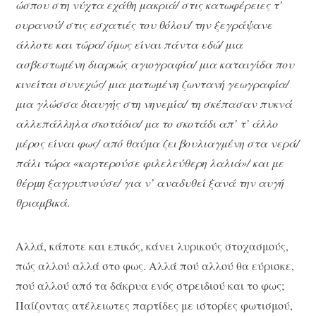
ώσπου στη νύχτα εχάθη μακριά/ στις κατωφέρειες τ’
ουρανού/ στις εσχατιές του θόλου/ την ξεγράψανε
άλλοτε και τώρα/ όμως είναι πάντα εδώ/ μια
ασβεστωμένη διαρκώς αγιογραφία/ μια καταιγίδα που
κινείται συνεχώς/ μια ματωμένη ζωντανή γεωγραφία/
μια γλώσσα διαυγής στη νηνεμία/ τη σκέπασαν πυκνά
αλλεπάλληλα σκοτάδια/ μα το σκοτάδι απ’ τ’ άλλο
μέρος είναι φως/ από θαύμα ζει βουλιαγμένη στα νερά/
πάλι τώρα «καρτερούσε φιλελεύθερη λαλιά»/ και με
θέρμη ξαγρυπνούσε/ για ν’ αναδυθεί ξανά την αυγή
θριαμβικά
.
Αλλά, κάποτε και επικός, κάνει λυρικούς στοχασμούς,
πώς αλλού αλλά στο φως. Αλλά πού αλλού θα εύρισκε,
πού αλλού από τα δάκρυα ενός στρειδιού και το φως;
Παίζοντας ατέλειωτες παρτίδες με ιστορίες φωτισμού,