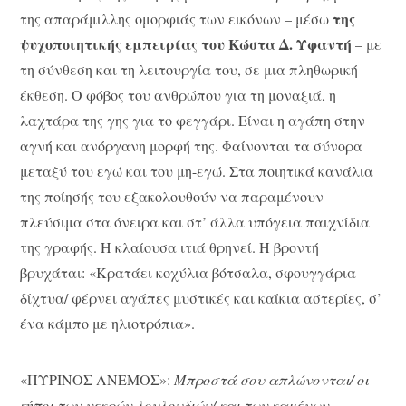
της
της απαράμιλλης ομορφιάς των εικόνων – μέσω
ψυχοποιητικής εμπειρίας του Κώστα Δ. Υφαντή
– με
τη σύνθεση και τη λειτουργία του, σε μια πληθωρική
έκθεση. Ο φόβος του ανθρώπου για τη μοναξιά, η
λαχτάρα της γης για το φεγγάρι. Είναι η αγάπη στην
αγνή και ανόργανη μορφή της. Φαίνονται τα σύνορα
μεταξύ του εγώ και του μη-εγώ. Στα ποιητικά κανάλια
της ποίησής του εξακολουθούν να παραμένουν
πλεύσιμα στα όνειρα και στ’ άλλα υπόγεια παιχνίδια
της γραφής. Η κλαίουσα ιτιά θρηνεί. Η βροντή
βρυχάται: «Κρατάει κοχύλια βότσαλα, σφουγγάρια
δίχτυα/ φέρνει αγάπες μυστικές και καΐκια αστερίες, σ’
ένα κάμπο με ηλιοτρόπια».
«ΠΥΡΙΝΟΣ ΑΝΕΜΟΣ»:
Μπροστά σου απλώνονται/ οι
κήποι των νεκρών λουλουδιών/ και των καμένων