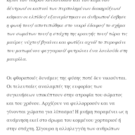
δέντρων/ οι καπνοί των πυρπολημένων διακηρύξεων/
κάηκαν οι ελπίδες/ εξανεμίστηκαν οι άνθρωποι/ έσβησε
η φωνή τους/ αποτυπώθηκε στο νεκρό έδαφος/ το σχήμα
των σωμάτων τους/ η στάχτη της κραυγής τους/ τώρα τις
μαύρες νύχτες/ βγαίνει και φωτίζει αχνό/ το πυροφάνι
του ματωμένου φεγγαριού/ φυτρώνει ένα λουλούδι στη
μαυρίλα
.
Οι φθοροποιές δυνάμεις της φύσης ποτέ δεν νικιούνται.
Οι τελευταίες αναλαμπές της ευφορίας των
συγκινήσεων υποκύπτουν στην ατροφία του σώματος
και του χρόνου. Αρχίζουν να φυλλορροούν και να
γίνονται χώματα για λίπασμα! Η μνήμη παραμένει ως η
ανάμνηση εκεί στο άρωμα του κομμένου χορταριού ή
στην στάχτη. Σίγουρα η αλληλεγγύη των ανθρώπων