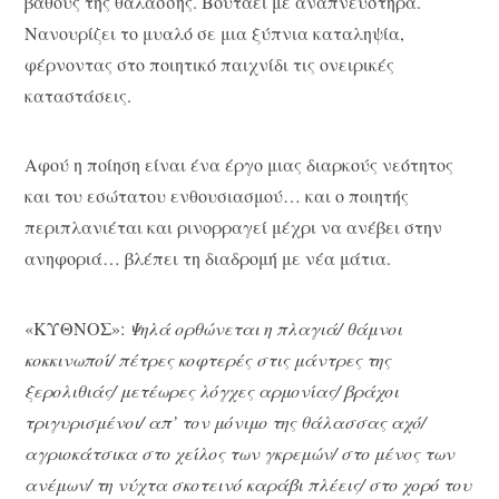
βάθους της θαλάσσης. Βουτάει με αναπνευστήρα.
Νανουρίζει το μυαλό σε μια ξύπνια καταληψία,
φέρνοντας στο ποιητικό παιχνίδι τις ονειρικές
καταστάσεις.
Αφού η ποίηση είναι ένα έργο μιας διαρκούς νεότητος
και του εσώτατου ενθουσιασμού… και ο ποιητής
περιπλανιέται και ρινορραγεί μέχρι να ανέβει στην
ανηφοριά… βλέπει τη διαδρομή με νέα μάτια.
«ΚΥΘΝΟΣ»:
Ψηλά ορθώνεται η πλαγιά/ θάμνοι
κοκκινωποί/ πέτρες κοφτερές στις μάντρες της
ξερολιθιάς/ μετέωρες λόγχες αρμονίας/ βράχοι
τριγυρισμένοι/ απ’ τον μόνιμο της θάλασσας αχό/
αγριοκάτσικα στο χείλος των γκρεμών/ στο μένος των
ανέμων/ τη νύχτα σκοτεινό καράβι πλέεις/ στο χορό του