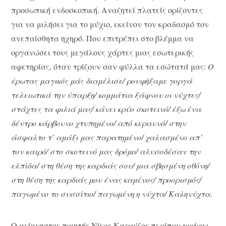
προσωπική ενδοσκοπική. Αναζητεί πλατείς ορίζοντες
για να μιλήσει για το μύχιο, εκείνον τον κραδασμό τον
ανεπαίσθητα ηχηρό. Που επιτρέπει στο βλέμμα να
οργανώσει τους μεγάλους χάρτες μιας εσωτερικής
αφετηρίας, όταν τρίζουν σαν φύλλα τα εσώτατά μας:
Ο
έρωτας μαγικός μάς διαμέλισε/ ρουφήξαμε γοργά
τελειωτικά την ύπαρξη/ κομμάτια ξάφνου οι νύχτες/
στάχτες τα φιλιά μας/ κάνει κρύο σκοτεινό/ έξω ένα
δέντρο κάρβουνο χτυπημένο/ από κεραυνό/ στην
άσφαλτο τ’ αμάξι μας παρατημένο/ χαλασμένο απ’
τον καιρό/ στο σκοτεινό μας δρόμο/ αλυσοδέσαν την
ελπίδα/ στη θέση της καρδιάς σου/ μια σβησμένη οθόνη/
στη θέση της καρδιάς μου ένας καμένος/ προορισμός/
παγωμένο το συσσίτιο/ παγωμένη η νύχτα/ Καληνύχτα
.
Ο αείμνηστος ποιητής Νίκος Καρούζος περίπου γράφει