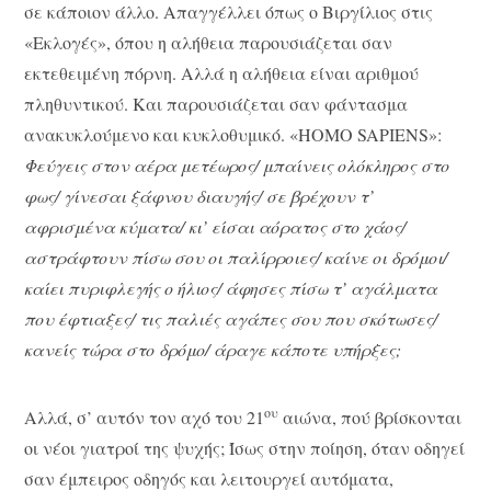
σε κάποιον άλλο. Απαγγέλλει όπως ο Βιργίλιος στις
«Εκλογές», όπου η αλήθεια παρουσιάζεται σαν
εκτεθειμένη πόρνη. Αλλά η αλήθεια είναι αριθμού
πληθυντικού. Και παρουσιάζεται σαν φάντασμα
ανακυκλούμενο και κυκλοθυμικό. «HOMO SAPIENS»:
Φεύγεις στον αέρα μετέωρος/ μπαίνεις ολόκληρος στο
φως/ γίνεσαι ξάφνου διαυγής/ σε βρέχουν τ’
αφρισμένα κύματα/ κι’ είσαι αόρατος στο χάος/
αστράφτουν πίσω σου οι παλίρροιες/ καίνε οι δρόμοι/
καίει πυριφλεγής ο ήλιος/ άφησες πίσω τ’ αγάλματα
που έφτιαξες/ τις παλιές αγάπες σου που σκότωσες/
κανείς τώρα στο δρόμο/ άραγε κάποτε υπήρξες;
ου
Αλλά, σ’ αυτόν τον αχό του 21
αιώνα, πού βρίσκονται
οι νέοι γιατροί της ψυχής; Ίσως στην ποίηση, όταν οδηγεί
σαν έμπειρος οδηγός και λειτουργεί αυτόματα,