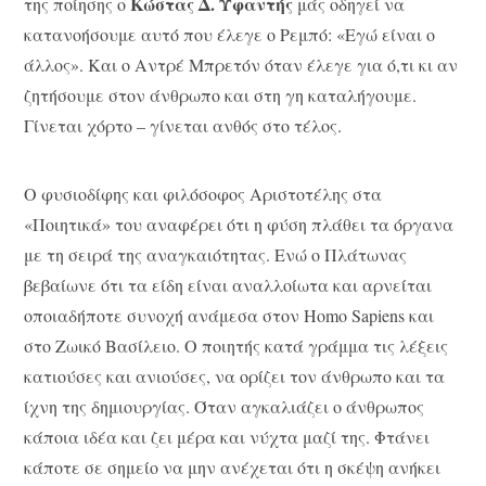
Κώστας Δ. Υφαντής
της ποίησης ο
μάς οδηγεί να
κατανοήσουμε αυτό που έλεγε ο Ρεμπό: «Εγώ είναι ο
άλλος». Και ο Αντρέ Μπρετόν όταν έλεγε για ό,τι κι αν
ζητήσουμε στον άνθρωπο και στη γη καταλήγουμε.
Γίνεται χόρτο – γίνεται ανθός στο τέλος.
Ο φυσιοδίφης και φιλόσοφος Αριστοτέλης στα
«Ποιητικά» του αναφέρει ότι η φύση πλάθει τα όργανα
με τη σειρά της αναγκαιότητας. Ενώ ο Πλάτωνας
βεβαίωνε ότι τα είδη είναι αναλλοίωτα και αρνείται
οποιαδήποτε συνοχή ανάμεσα στον Homo Sapiens και
στο Ζωικό Βασίλειο. Ο ποιητής κατά γράμμα τις λέξεις
κατιούσες και ανιούσες, να ορίζει τον άνθρωπο και τα
ίχνη της δημιουργίας. Όταν αγκαλιάζει ο άνθρωπος
κάποια ιδέα και ζει μέρα και νύχτα μαζί της. Φτάνει
κάποτε σε σημείο να μην ανέχεται ότι η σκέψη ανήκει