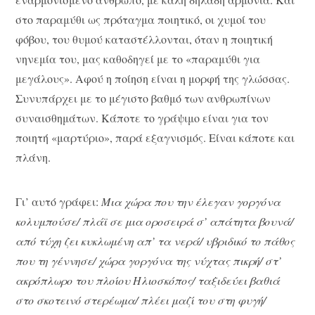
στο παραμύθι ως πρόταγμα ποιητικό, οι χυμοί του
φόβου, του θυμού καταστέλλονται, όταν η ποιητική
νηνεμία του, μας καθοδηγεί με το «παραμύθι για
μεγάλους». Αφού η ποίηση είναι η μορφή της γλώσσας.
Συνυπάρχει με το μέγιστο βαθμό των ανθρωπίνων
συναισθημάτων. Κάποτε το γράψιμο είναι για τον
ποιητή «μαρτύριο», παρά εξαγνισμός. Είναι κάποτε και
πλάνη.
Γι’ αυτό γράφει:
Μια χώρα που την έλεγαν γοργόνα
κολυμπούσε/ πλάϊ σε μια οροσειρά σ’ απάτητα βουνά/
από τύχη ζει κυκλωμένη απ’ τα νερά/ υβριδικό το πάθος
που τη γέννησε/ χώρα γοργόνα της νύχτας πικρή/ στ’
ακρόπλωρο του πλοίου Ηλιοσκόπος/ ταξιδεύει βαθιά
στο σκοτεινό στερέωμα/ πλέει μαζί του στη φυγή/