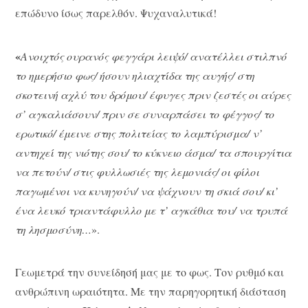
επώδυνο ίσως παρελθόν. Ψυχαναλυτικά!
«
Ανοιχτός ουρανός φεγγάρι λειψό/ ανατέλλει στιλπνό
το ημερήσιο φως/ ήσουν ηλιαχτίδα της αυγής/ στη
σκοτεινή αχλύ του δρόμου/ έφυγες πριν ζεστές οι αύρες
σ’ αγκαλιάσουν/ πριν σε συναρπάσει το φέγγος/ το
ερωτικό/ έμεινε στης πολιτείας το λαμπύρισμα/ ν’
αντηχεί της νιότης σου/ το κύκνειο άσμα/ τα σπουργίτια
να πετούν/ στις φυλλωσιές της λεμονιάς/ οι φίλοι
παγωμένοι να κυνηγούν/ να ψάχνουν τη σκιά σου/ κι’
ένα λευκό τριαντάφυλλο με τ’ αγκάθια του/ να τρυπά
τη λησμοσύνη…
».
Γεωμετρά την συνείδησή μας με το φως. Τον ρυθμό και
ανθρώπινη ωραιότητα. Με την παρηγορητική διάσταση