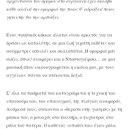
αρχόντισσα του δρόμου στο σεργιάνι/ έχει σκλάβο
κάθε αλάνι/ την ομορφιά της ποιος θ’ αδράξει/ ποιος
γητευτής θα την αρπάξει
.
Ένας ποιητικός κόκκος άλατος είναι αρκετός για να
δράσει ως καταλύτης, σε μια ζωή γεμάτη εκθέτες και
ασύμμετρες απειλές και σκαλοπάτια. Η ομορφιά μάς
σώζει, όπως/ αναφέρει και ο Ντοστογιέφσκι… σε μια
μουσική όπου εικονογραφείται η εικόνα μας, με τους
αγγέλους πάντα να στέκονται δεξιά.
Σ’ όλα τα ποιήματά του καταγράφεται η τεχνική του
υπονοούμενου, του υπαινιγμού, της πλάγιας αναφοράς.
Ανάμεσά τους, στέκονται ο «θεραπευτής γιατρός» με τη
μάσκα του, ο μοναχός στο ψαλτήρι, ο ψυχίατρος στο
ρόλο τού πατέρα. Ο καθένας «υποδύεται» έναν ρόλο.