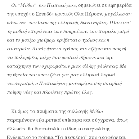
Οι “Μύθοι” του Παπακόγκου
, σημειώνει σε εφημερίδα
της εποχής ο Σουηδός κριτικός Όλα Πέρσον,
μεγάλωσαν
κάτω απ’ τον ίσκιο της ελληνικής δικτατορίας. Πίσω απ’
τη μυθική επιφάνεια των ποιημάτων, τον παραλογισμό
και το μαύρο χιούμορ, κρύβεται ο τρόμος και η
ανταρσία. Αυτός ήταν ο τρόπος του εξόριστου ποιητή
να πολεμήσει, μάχη που φυσικά σήμανε και την
κατάχτηση των οχυρωμάτων μιας άλλης γλώσσας. Με
τη θητεία του στον ξένο για μας ελληνικό λυρικό
νεωτερισμό, ο Παπακόγκος μεταφέρει στη σουηδική
ποίηση νέες και πλούσιες πρώτες ύλες
.
Κι όμως τα ποιήματα της συλλογής
Μύθοι
παραμένουν εξαιρετικά επίκαιρα και σύγχρονα, όπως
άλλωστε θα διαπιστώσει ο ίδιος ο αναγνώστης.
Ενδεικτικό το ποίημα “Τα πεσκέσια” που αναφέρεται