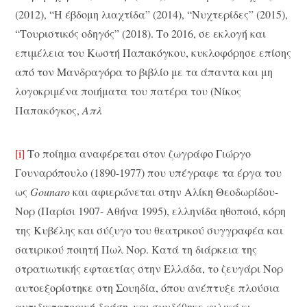
(2012), “Η έβδομη λιαχτίδα” (2014), “Νυχτερίδες” (2015),
“Τουριστικός οδηγός” (2018). Το 2016, σε εκλογή και
επιμέλεια του Κωστή Παπακόγκου, κυκλοφόρησε επίσης
από τον Μανδραγόρα το βιβλίο με τα άπαντα και μη
λογοκριμένα ποιήματα του πατέρα του (Νίκος
Παπακόγκος,
Απλ
[i]
Το ποίημα αναφέρεται στον ζωγράφο Γιώργο
Γουναρόπουλο (1890-1977) που υπέγραφε τα έργα του
ως
Gounaro
και αφιερώνεται στην Αλίκη Θεοδωρίδου-
Νορ (Παρίσι 1907- Αθήνα 1995), ελληνίδα ηθοποιό, κόρη
της Κυβέλης και σύζυγο του θεατρικού συγγραφέα και
σατιρικού ποιητή Πωλ Νορ. Κατά τη διάρκεια της
στρατιωτικής εφταετίας στην Ελλάδα, το ζευγάρι Νορ
αυτοεξορίστηκε στη Σουηδία, όπου ανέπτυξε πλούσια
αντιδικτατορική δράση, και συνδέθηκε φιλικά κι