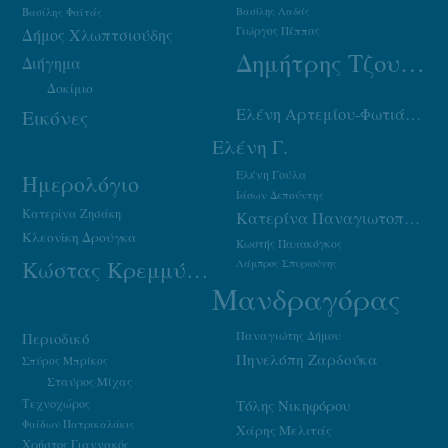
Βασίλης Φαϊτάς
Βασίλης Λαδάς
Γιώργος Πέππας
Δήμος Χλωπτσιούδης
Δημήτρης Τζουμάκας
Διήγημα
Δοκίμιο
Ελένη Αρτεμίου-Φωτιάδου
Εικόνες
Ελένη Γ.
Ελένη Γούλα
Ημερολόγιο
Ιάσων Δεπούντης
Κατερίνα Ζησάκη
Κατερίνα Παναγιωτοπούλου
Κλεονίκη Δρούγκα
Κωστής Παπακόγκος
Κώστας Κρεμμύδας
Λάμπρος Σπυριούνης
Μανδραγόρας
Παναγιώτης Δήμου
Περιοδικό
Πηνελόπη Ζαρδούκα
Σπύρος Μπρίκος
Σταύρος Μίχας
Τεχνοχώρος
Τόλης Νικηφόρου
Φαίδων Πατρικαλάκις
Χάρης Μελιτάς
Χρήστος Γιαννακός