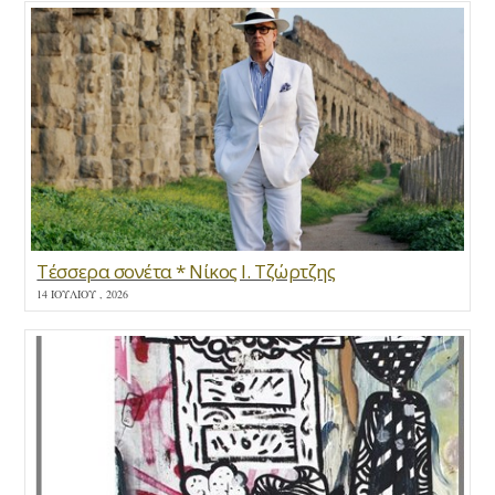
Τέσσερα σονέτα * Νίκος Ι. Τζώρτζης
14 ΙΟΥΛΊΟΥ , 2026