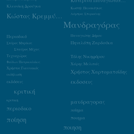
Κατερίνα Παναγιωτοπούλου
Κλεονίκη Δρούγκα
Κωστής Παπακόγκος
Κώστας Κρεμμύδας
Λάμπρος Σπυριούνης
Μανδραγόρας
Παναγιώτης Δήμου
Περιοδικό
Πηνελόπη Ζαρδούκα
Σπύρος Μπρίκος
Σταύρος Μίχας
Τεχνοχώρος
Τόλης Νικηφόρου
Φαίδων Πατρικαλάκις
Χάρης Μελιτάς
Χρήστος Γιαννακός
Χρήστος Χαρτοματσίδης
εκδήλωση
εκδοσεις
εκδόσεις
κριτική
κριτικη
μανδραγορας
περιοδικο
ποίημα
ποιημα
ποίηση
ποιηση