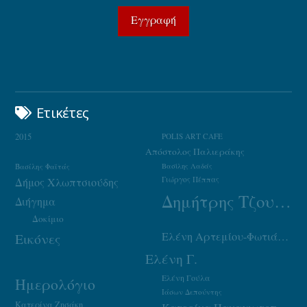
Ετικέτες
2015
POLIS ART CAFE
Απόστολος Παλιεράκης
Βασίλης Φαϊτάς
Βασίλης Λαδάς
Γιώργος Πέππας
Δήμος Χλωπτσιούδης
Δημήτρης Τζουμάκας
Διήγημα
Δοκίμιο
Ελένη Αρτεμίου-Φωτιάδου
Εικόνες
Ελένη Γ.
Ελένη Γούλα
Ημερολόγιο
Ιάσων Δεπούντης
Κατερίνα Ζησάκη