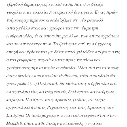
υβριδική δημιουργική κατάσταση, που συνδύαζε
νωχέλεια με ακραία πνευματική διαύγεια. Ένας πρώην
τοξικοεξαρτημένος αναδείχθηκε σε νέο ραψωδό
απαγγέλλοντας και γράφοντας την έμμετρη
Ανθρωπιάδα, ένα αποτύπωμα όλων των επιτευγμάτων
και των παρεκτροπών. Το ξεκίνησε απ’ τη σύγχρονη
εποχή και βρίσκεται με δέκα επτά χιλιάδες στίχους στις
σταυροφορίες, πηγαίνοντας προς τα πίσω και
γράφοντας την ιστορία ανάποδα. Όλοι πιστεύουν πως
όταν φτάσει στον πρώτο άνθρωπο, κάτι σπουδαίο θα
φανερωθεί.(…) Πολιτικοί, διευθύνοντες σύμβουλοι και
επαγγελματίες καταχραστές ξεκίνησαν καινούργια
καριέρα. Παίζουν τους πρώτους ρόλους σε έργα
οργουελικά ή στους Ριχάρδους και τους Ερρίκους του
Σαίξπηρ. Οι πολεμοχαρείς είναι ασυναγώνιστοι στον
Μάκβεθ, όπου κάθε πρώην ματαιόδοξη γυναίκα