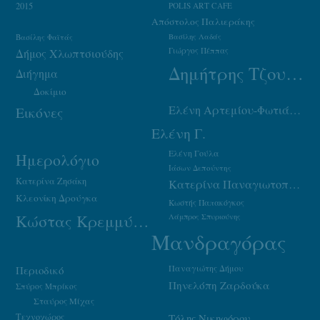
2015
POLIS ART CAFE
Απόστολος Παλιεράκης
Βασίλης Φαϊτάς
Βασίλης Λαδάς
Γιώργος Πέππας
Δήμος Χλωπτσιούδης
Δημήτρης Τζουμάκας
Διήγημα
Δοκίμιο
Ελένη Αρτεμίου-Φωτιάδου
Εικόνες
Ελένη Γ.
Ελένη Γούλα
Ημερολόγιο
Ιάσων Δεπούντης
Κατερίνα Ζησάκη
Κατερίνα Παναγιωτοπούλου
Κλεονίκη Δρούγκα
Κωστής Παπακόγκος
Κώστας Κρεμμύδας
Λάμπρος Σπυριούνης
Μανδραγόρας
Παναγιώτης Δήμου
Περιοδικό
Πηνελόπη Ζαρδούκα
Σπύρος Μπρίκος
Σταύρος Μίχας
Τεχνοχώρος
Τόλης Νικηφόρου