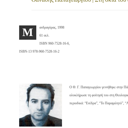
ανδραγόρας, 1998
M
61 σελ.
ISBN 960-7528-16-6,
ISBN-13 978-960-7528-16-2
Ο Θ. Γ. Παπαγεωργίου γεννήθηκε στην Πά
ολοκλήρωσε τη φοίτησή του στη Θεολογικ
περιοδικά: “Ενέδρα”, “Το Παραμιλητό”, “