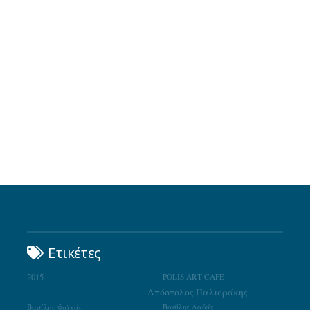
Ετικέτες
2015
POLIS ART CAFE
Απόστολος Παλιεράκης
Βασίλης Φαϊτάς
Βασίλης Λαδάς