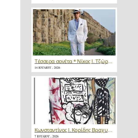
Τέσσερα σονέτα * Νίκος Ι. Τζώρτζης
14 ΙΟΥΛΊΟΥ , 2026
Κωνσταντίνος Ι. Κορίδης Βραχυγραφίες * Κριτική
7 ΙΟΥΛΊΟΥ , 2026