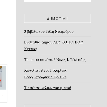
ΔΗΜΟΦΙΛΗ
3 βιβλία του Τόλη Νικηφόρου
Ευσταθία Δήμου ΛΕΥΚΟ ΤΟΠΙΟ *
Κριτική
Τέσσερα σονέτα * Νίκος Ι. Τζώρτζης
Κωνσταντίνος Ι. Κορίδης
Βραχυγραφίες * Κριτική
Τα πέντε «κλικ» του φακού
λέα, Η γυναίκα που δεν γνωρίζω, Διηγήματα, εκδ. Μανδραγόρας