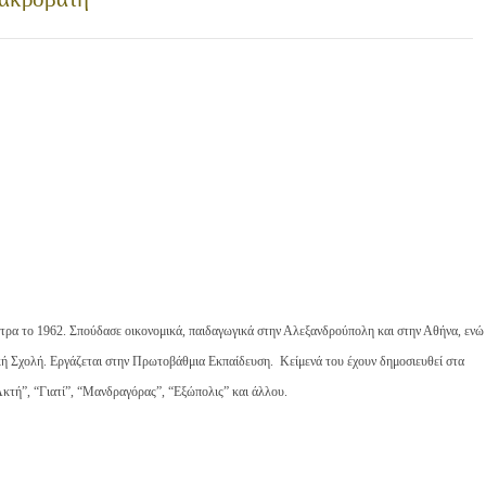
τρα το 1962. Σπούδασε οικονομικά, παιδαγωγικά στην Αλεξανδρούπολη και στην Αθήνα, ενώ
ή Σχολή. Εργάζεται στην Πρωτοβάθμια Εκπαίδευση. Κείμενά του έχουν δημοσιευθεί στα
Ακτή”, “Γιατί”, “Μανδραγόρας”, “Εξώπολις” και άλλου
.