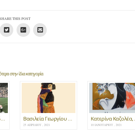
SHARE THIS POST
τερα στην ίδια κατηγορία
Νίκος Χαρτοματσίδης * Δύο διηγήματα
Βασιλεία Γεωργίου ✽ H έκτη μέρα, νουβέλα
Κατερίνα Καζο
25 ΑΠΡΙΛΊΟΥ , 2021
10 ΙΑΝΟΥΑΡΊΟΥ , 2021