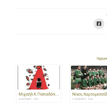
Περισσό
Μιχαήλ Κ. Παπαδόπουλος ‘Φυλακισμένα γράμματα’ * εκδ. «Mανδραγόρας» Αθήνα 2023
26 ΙΟΥΝΊΟΥ , 2023
13 ΜΑΡΤΊΟΥ , 2022