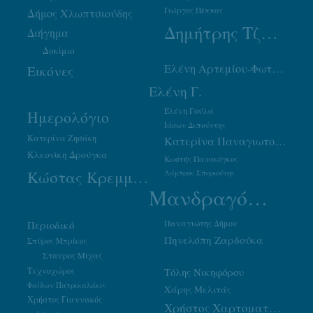
Γιώργος Πέππας
Δήμος Χλωπτσιούδης
Δημήτρης Τζουμάκας
Διήγημα
Δοκίμιο
Ελένη Αρτεμίου-Φωτιάδου
Εικόνες
Ελένη Γ.
Ελένη Γούλα
Ημερολόγιο
Ιάσων Δεπούντης
Κατερίνα Ζησάκη
Κατερίνα Παναγιωτοπούλου
Κλεονίκη Δρούγκα
Κωστής Παπακόγκος
Κώστας Κρεμμύδας
Λάμπρος Σπυριούνης
Μανδραγόρας
Παναγιώτης Δήμου
Περιοδικό
Πηνελόπη Ζαρδούκα
Σπύρος Μπρίκος
Σταύρος Μίχας
Τεχνοχώρος
Τόλης Νικηφόρου
Φαίδων Πατρικαλάκις
Χάρης Μελιτάς
Χρήστος Γιαννακός
Χρήστος Χαρτοματσίδης