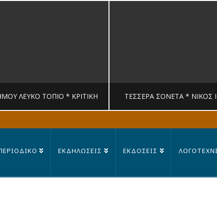
ΉΜΟΥ ΛΕΥΚΟ ΤΟΠΙΟ * ΚΡΙΤΙΚΉ
ΤΈΣΣΕΡΑ ΣΟΝΈΤΑ * ΝΊΚΟΣ 
MANDRAGORAS
MANDRAGORAS
ΠΕΡΙΟΔΙΚΟ
ΕΚΔΗΛΩΣΕΙΣ
ΕΚΔΟΣΕΙΣ
ΛΟΓΟΤΕΧΝ
ΙΤΙΚΉ, ΛΟΓΟΤΕΧΝΊΑ
ΠΟΊΗΣΗ
23 ΙΟΥΛΊΟΥ, 2026
14 ΙΟΥΛΊΟΥ, 202