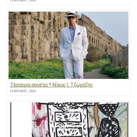
Τέσσερα σονέτα * Νίκος Ι. Τζώρτζης
14 ΙΟΥΛΊΟΥ , 2026