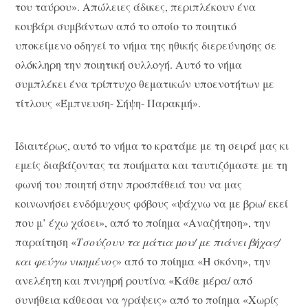
του ταύρου». Απώλειες άδικες, περιπλέκουν ένα
κουβάρι συμβάντων από το οποίο το ποιητικό
υποκείμενο οδηγεί το νήμα της ηθικής διερεύνησης σε
ολόκληρη την ποιητική συλλογή. Αυτό το νήμα
συμπλέκει ένα τρίπτυχο θεματικών υποενοτήτων με
τίτλους «Έμπνευση- Σήψη- Παρακμή».
Ιδιαιτέρως, αυτό το νήμα το κρατάμε με τη σειρά μας κι
εμείς διαβάζοντας τα ποιήματα και ταυτιζόμαστε με τη
φωνή του ποιητή στην προσπάθειά του να μας
κοινωνήσει ενδόμυχους φόβους «ψάχνω να με βρω/ εκεί
που μ’ έχω χάσει», από το ποίημα «Αναζήτηση», την
παραίτηση «
Τσούζουν τα μάτια μου/ με πιάνει βήχας/
και φεύγω νικημένος
» από το ποίημα «Η σκόνη», την
ανελέητη και πνιγηρή ρουτίνα «Κάθε μέρα/ από
συνήθεια κάθεσαι να γράψεις» από το ποίημα «Χωρίς