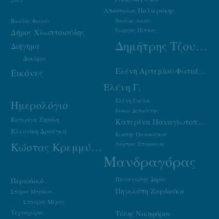
Απόστολος Παλιεράκης
Βασίλης Φαϊτάς
Βασίλης Λαδάς
Γιώργος Πέππας
Δήμος Χλωπτσιούδης
Δημήτρης Τζουμάκας
Διήγημα
Δοκίμιο
Ελένη Αρτεμίου-Φωτιάδου
Εικόνες
Ελένη Γ.
Ελένη Γούλα
Ημερολόγιο
Ιάσων Δεπούντης
Κατερίνα Ζησάκη
Κατερίνα Παναγιωτοπούλου
Κλεονίκη Δρούγκα
Κωστής Παπακόγκος
Κώστας Κρεμμύδας
Λάμπρος Σπυριούνης
Μανδραγόρας
Παναγιώτης Δήμου
Περιοδικό
Πηνελόπη Ζαρδούκα
Σπύρος Μπρίκος
Σταύρος Μίχας
Τεχνοχώρος
Τόλης Νικηφόρου