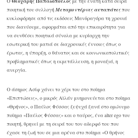
Θεοχάρης Παπαδόπουλος
Ο
με την ένατη κατά σειρά
ποιητική του συλλογή
Μεταμοντέρνες αυταπάτες
που
κυκλοφόρησε από τις εκδόσεις Μανδραγόρα τη χρονιά
που διανύουμε, αφορμάται από την επικαιρότητα για
να συνθέσει ποιητικά σύνολα με κυρίαρχη την
εσωτερική του ματιά σε διαχρονικές έννοιες όπως ο
έρωτας, η ύπαρξη, ο θάνατος και σε κοινωνικοπολιτικές
προβληματικές όπως η εκμετάλλευση, η μοναξιά, η
ανεργία.
Ο άσημος Ασίφ χάνει το χέρι του στο ποίημα
«Επιπτώσεις», ο μικρός Αϊλάν μνημονεύεται στο ποίημα
«Θρήνος», ο Παύλος Φύσσας ξεψυχά ξανά στο ομώνυμο
ποίημα «Παύλος Φύσσας» και ο ταύρος, ένα alter ego του
ποιητή, θρηνεί με τη σειρά του τον αδερφό του που
έχασε τη ζωή του σε μια αρένα στο ποίημα «Ο θρήνος