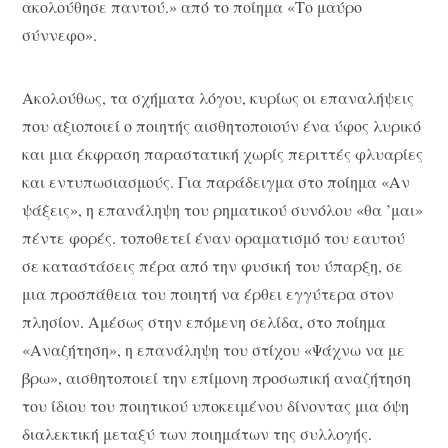
ακολούθησε παντού.» από το ποίημα «Το μαύρο
σύννεφο».
Ακολούθως, τα σχήματα λόγου, κυρίως οι επαναλήψεις
που αξιοποιεί ο ποιητής αισθητοποιούν ένα ύφος λυρικό
και μια έκφραση παραστατική χωρίς περιττές φλυαρίες
και εντυπωσιασμούς. Για παράδειγμα στο ποίημα «Αν
ψάξεις», η επανάληψη του ρηματικού συνόλου «θα ’μαι»
πέντε φορές. τοποθετεί έναν οραματισμό του εαυτού
σε καταστάσεις πέρα από την φυσική του ύπαρξη, σε
μια προσπάθεια του ποιητή να έρθει εγγύτερα στον
πλησίον. Αμέσως στην επόμενη σελίδα, στο ποίημα
«Αναζήτηση», η επανάληψη του στίχου «Ψάχνω να με
βρω», αισθητοποιεί την επίμονη προσωπική αναζήτηση
του ίδιου του ποιητικού υποκειμένου δίνοντας μια όψη
διαλεκτική μεταξύ των ποιημάτων της συλλογής.