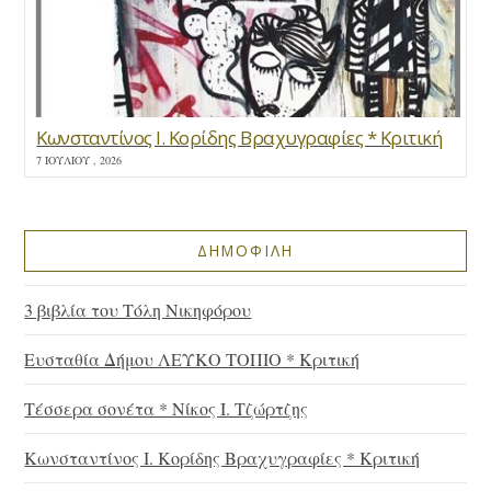
Κωνσταντίνος Ι. Κορίδης Βραχυγραφίες * Κριτική
7 ΙΟΥΛΊΟΥ , 2026
ΔΗΜΟΦΙΛΗ
3 βιβλία του Τόλη Νικηφόρου
Ευσταθία Δήμου ΛΕΥΚΟ ΤΟΠΙΟ * Κριτική
Τέσσερα σονέτα * Νίκος Ι. Τζώρτζης
Κωνσταντίνος Ι. Κορίδης Βραχυγραφίες * Κριτική