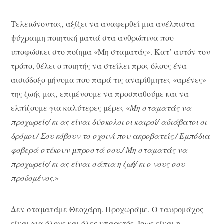
Τελειώνοντας, αξίζει να αναφερθεί μια ανέλπιστα
ψύχραιμη ποιητική ματιά στα ανθρώπινα που
υποφώσκει στο ποίημα «Μη σταματάς». Κατ’ αυτόν τον
τρόπο, θέλει ο ποιητής να στείλει προς όλους ένα
αισιόδοξο μήνυμα που παρά τις αναρίθμητες «αρένες»
της ζωής μας, επιμένουμε να προσπαθούμε και να
ελπίζουμε για καλύτερες μέρες «
Μη σταματάς να
προχωρείς/ κι ας είναι δύσκολοι οι καιροί/ αδιάβατοι οι
δρόμοι./ Σου κόβουν το σχοινί που ακροβατείς./ Εμπόδια
φοβερά στέκουν μπροστά σου./ Μη σταματάς να
προχωρείς/ κι ας είναι σάπια η ζωή/ κι ο νους σου
προδομένος.
»
Δεν σταματάμε Θεοχάρη. Προχωράμε. Ο ταυρομάχος
είναι για όλους και όλες υπαρκτός. Ίσως είναι η