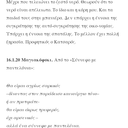
Μέχρι που τελειώνει το ζεστό νερό. Θεωρούν ότι το
νερό είναι ατέλειωτο. Το ίδιο και η κόρη μου. Και τα
παιδιά τους στην μπανιέρα. Δεν υπάρχει η έννοια της
συγκράτησης της αυτό-συγκράτησης της οικο-νομίας.
Υπάρχει η έννοια της σπατάλης. Το μέλλον έχει πολλή
ξηρασία. Προφητικός ο Κατσαρός.
16.1.20
Μαγιακόφσκι.
Από το «Σύννεφο με
παντελόνια»:
Θα είμαι αγρίως σαρκικός
–
δίνοντας στον παράδεισο καινούργιο τόνο
–
ή αν προτιμάτε-
θα είμαι άκρως τρυφερός,
όχι αρσενικός –
αλλά ένα σύννεφο με παντελόνια
.