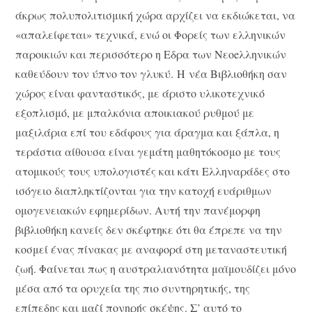
άκρως πολυπολιτισμική χώρα αρχίζει να εκδιώκεται, να
«απαλείφεται» τεχνικά, ενώ οι Φορείς των ελληνικών
παροικιών και περισσότερο η Εδρα των Νεοeλληνικών
καθεύδουν τον ύπνο τον γλυκύ. H νέα Βιβλιοθήκη σαν
χώρος είναι φανταστικός, με άριστο υλικοτεχνικό
εξοπλισμό, με μπαλκόνια αποικιακού ρυθμού με
μαξιλάρια επί του εδάφους για άραγμα και ξάπλα, η
τεράστια αίθουσα είναι γεμάτη μαθητόκοσμο με τους
ατομικούς τους υπολογιστές και κάτι Ελληναράδες στο
ισόγειο διαπληκτίζονται για την κατοχή ευάριθμων
ομογενειακών εφημερίδων. Αυτή την πανέμορφη
βιβλιοθήκη κανείς δεν σκέφτηκε ότι θα έπρεπε να την
κοσμεί ένας πίνακας με αναφορά στη μεταναστευτική
ζωή. Φαίνεται πως η αυστραλιανότητα μαϊμουδίζει μόνο
μέσα από τα ορυχεία της πιο συντηρητικής, της
επίπεδης και μαζί πονηρής σκέψης. Σ’ αυτό το