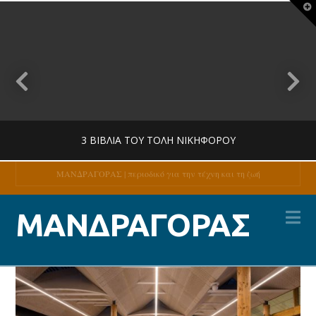
T
t
W
3 ΒΙΒΛΊΑ ΤΟΥ ΤΌΛΗ ΝΙΚΗΦΌΡΟΥ
ΜΑΝΔΡΑΓΟΡΑΣ | περιοδικό για την τέχνη και τη ζωή
Na
MANDRAGORAS
ΜΑΝΔΡΑΓΟΡΑΣ
ΚΡΙΤΙΚΉ
27 ΙΟΥΛΊΟΥ, 2026