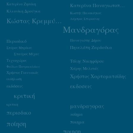
Κατερίνα Ζησάκη
Κατερίνα Παναγιωτοπούλου
Κλεονίκη Δρούγκα
Κωστής Παπακόγκος
Κώστας Κρεμμύδας
Λάμπρος Σπυριούνης
Μανδραγόρας
Παναγιώτης Δήμου
Περιοδικό
Πηνελόπη Ζαρδούκα
Σπύρος Μπρίκος
Σταύρος Μίχας
Τεχνοχώρος
Τόλης Νικηφόρου
Φαίδων Πατρικαλάκις
Χάρης Μελιτάς
Χρήστος Γιαννακός
Χρήστος Χαρτοματσίδης
εκδήλωση
εκδοσεις
εκδόσεις
κριτική
κριτικη
μανδραγορας
περιοδικο
ποίημα
ποιημα
ποίηση
ποιηση