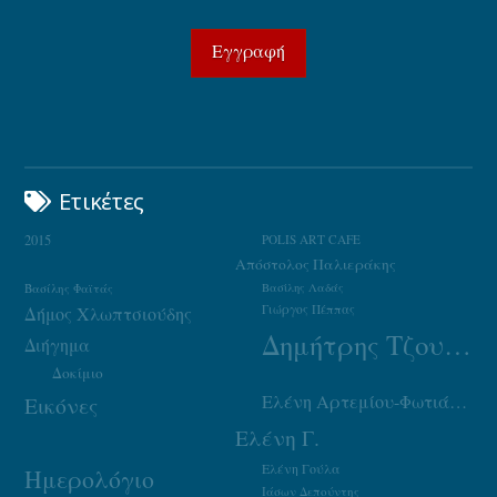
Ετικέτες
2015
POLIS ART CAFE
Απόστολος Παλιεράκης
Βασίλης Φαϊτάς
Βασίλης Λαδάς
Γιώργος Πέππας
Δήμος Χλωπτσιούδης
Δημήτρης Τζουμάκας
Διήγημα
Δοκίμιο
Ελένη Αρτεμίου-Φωτιάδου
Εικόνες
Ελένη Γ.
Ελένη Γούλα
Ημερολόγιο
Ιάσων Δεπούντης