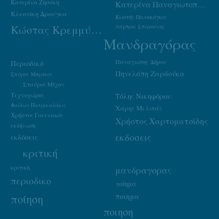
Κατερίνα Ζησάκη
Κατερίνα Παναγιωτοπούλου
Κλεονίκη Δρούγκα
Κωστής Παπακόγκος
Κώστας Κρεμμύδας
Λάμπρος Σπυριούνης
Μανδραγόρας
Παναγιώτης Δήμου
Περιοδικό
Πηνελόπη Ζαρδούκα
Σπύρος Μπρίκος
Σταύρος Μίχας
Τεχνοχώρος
Τόλης Νικηφόρου
Φαίδων Πατρικαλάκις
Χάρης Μελιτάς
Χρήστος Γιαννακός
Χρήστος Χαρτοματσίδης
εκδήλωση
εκδοσεις
εκδόσεις
κριτική
κριτικη
μανδραγορας
περιοδικο
ποίημα
ποιημα
ποίηση
ποιηση