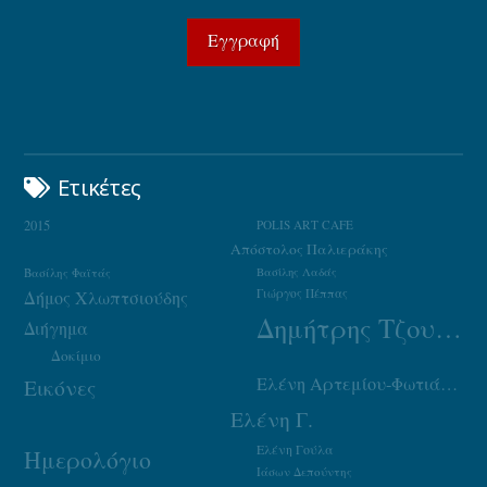
Ετικέτες
2015
POLIS ART CAFE
Απόστολος Παλιεράκης
Βασίλης Φαϊτάς
Βασίλης Λαδάς
Γιώργος Πέππας
Δήμος Χλωπτσιούδης
Δημήτρης Τζουμάκας
Διήγημα
Δοκίμιο
Ελένη Αρτεμίου-Φωτιάδου
Εικόνες
Ελένη Γ.
Ελένη Γούλα
Ημερολόγιο
Ιάσων Δεπούντης