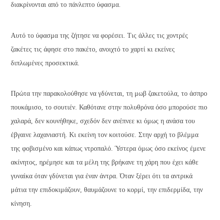
διακρίνονται από το πάνλεπτο ύφασμα.
Αυτό το ύφασμα της ζήτησε να φορέσει. Τις άλλες τις χοντρές
ζακέτες τις άφησε στο πακέτο, ανοιχτό το χαρτί κι εκείνες
διπλωμένες προσεκτικά.
Πρώτα την παρακολούθησε να γδύνεται, τη μωβ ζακετούλα, το άσπρο
πουκάμισο, το σουτιέν. Καθότανε στην πολυθρόνα όσο μπορούσε πιο
χαλαρά, δεν κουνήθηκε, σχεδόν δεν ανέπνεε κι όμως η ανάσα του
έβγαινε λαχανιαστή. Κι εκείνη τον κοιτούσε. Στην αρχή το βλέμμα
της φοβισμένο και κάπως ντροπαλό. Ύστερα όμως όσο εκείνος έμενε
ακίνητος, ηρέμησε και τα μέλη της βρήκανε τη χάρη που έχει κάθε
γυναίκα όταν γδύνεται για έναν άντρα. Όταν ξέρει ότι τα αντρικά
μάτια την επιδοκιμάζουν, θαυμάζουνε το κορμί, την επιδερμίδα, την
κίνηση.