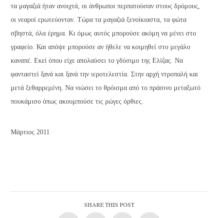
τα μαγαζιά ήταν ανοιχτά, οι άνθρωποι περπατούσαν στους δρόμους,
οι νεαροί ερωτεύονταν. Τώρα τα μαγαζιά ξενοίκιαστα, τα φώτα
σβηστά, όλα έρημα. Κι όμως αυτός μπορούσε ακόμη να μένει στο
γραφείο. Και απόψε μπορούσε αν ήθελε να κοιμηθεί στο μεγάλο
καναπέ. Εκεί όπου είχε απολαύσει το γδύσιμο της Ελίζας. Να
φανταστεί ξανά και ξανά την ιεροτελεστία. Στην αρχή ντροπαλή και
μετά ξεθαρρεμένη. Να νιώσει το θρόισμα από το πράσινο μεταξωτό
πουκάμισο όπως ακουμπούσε τις ρώγες όρθιες.
Μάρτιος 2011
SHARE THIS POST