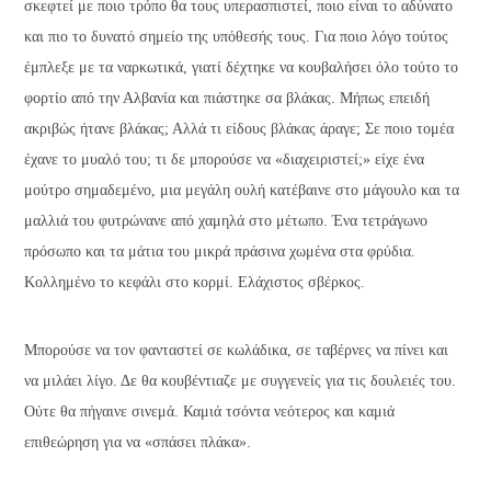
σκεφτεί με ποιο τρόπο θα τους υπερασπιστεί, ποιο είναι το αδύνατο
και πιο το δυνατό σημείο της υπόθεσής τους. Για ποιο λόγο τούτος
έμπλεξε με τα ναρκωτικά, γιατί δέχτηκε να κουβαλήσει όλο τούτο το
φορτίο από την Αλβανία και πιάστηκε σα βλάκας. Μήπως επειδή
ακριβώς ήτανε βλάκας; Αλλά τι είδους βλάκας άραγε; Σε ποιο τομέα
έχανε το μυαλό του; τι δε μπορούσε να «διαχειριστεί;» είχε ένα
μούτρο σημαδεμένο, μια μεγάλη ουλή κατέβαινε στο μάγουλο και τα
μαλλιά του φυτρώνανε από χαμηλά στο μέτωπο. Ένα τετράγωνο
πρόσωπο και τα μάτια του μικρά πράσινα χωμένα στα φρύδια.
Κολλημένο το κεφάλι στο κορμί. Ελάχιστος σβέρκος.
Μπορούσε να τον φανταστεί σε κωλάδικα, σε ταβέρνες να πίνει και
να μιλάει λίγο. Δε θα κουβέντιαζε με συγγενείς για τις δουλειές του.
Ούτε θα πήγαινε σινεμά. Καμιά τσόντα νεότερος και καμιά
επιθεώρηση για να «σπάσει πλάκα».