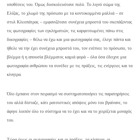
υποθέσεις του. Όμως δυσκολευότανε πολύ. Το λιγνό σώμα της
Ελίζας, το χλωμό της πρόσωπο με τα κοντοκομμένα μαλλιά – σε
στυλ Κλεοπάτρας – εμφανιζότανε συνέχεια μπροστά του σκεπάζοντας
τις φωτογραφίες των εγκληματιών, τις καρφιτσωμένες πάνω στις
δικογραφίες – θέλω να έχω και μια φωτογραφία σας, έλεγε πάντα και
ήθελε να την έχει συνέχεια μπροστά του, τον ενέπνεε το πρόσωπο, το
βλέμμα ή η απουσία βλέμματος καμιά φορά – όλα όσα έδειχνε μια
φωτογραφία ανθρώπου τα συνέδεε με τις πράξεις, τις ενέργειες και τα
κίνητρα.
Όλο έμπαινε στον πειρασμό να συστηματοποιήσει τις παρατηρήσεις
του αλλά δίσταζε, κάτι ρατσιστικές απόψεις μόνο του βγαίνανε, το
άφηνε λοιπόν όλο το σύστημα να το έχει και να το χειρίζεται μοναχός
του.
Τώρα όμως οι φωτογραφίες και οι πράξεις, τα κίνητρα, οι