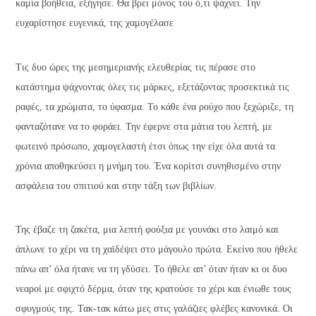
καμία βοήθεια, εξήγησε. Θα βρει μόνος του ό,τι ψάχνει. Την
ευχαρίστησε ευγενικά, της χαμογέλασε
Τις δυο ώρες της μεσημεριανής ελευθερίας τις πέρασε στο
κατάστημα ψάχνοντας όλες τις μάρκες, εξετάζοντας προσεκτικά τις
ραφές, τα χρώματα, το ύφασμα. Το κάθε ένα ρούχο που ξεχώριζε, τη
φανταζότανε να το φοράει. Την έφερνε στα μάτια του λεπτή, με
φωτεινό πρόσωπο, χαμογελαστή έτσι όπως την είχε όλα αυτά τα
χρόνια αποθηκεύσει η μνήμη του. Ένα κορίτσι συνηθισμένο στην
ασφάλεια του σπιτιού και στην τάξη των βιβλίων.
Της έβαζε τη ζακέτα, μια λεπτή φούξια με γουνάκι στο λαιμό και
άπλωνε το χέρι να τη χαϊδέψει στο μάγουλο πρώτα. Εκείνο που ήθελε
πάνω απ’ όλα ήτανε να τη γδύσει. Το ήθελε απ’ όταν ήταν κι οι δυο
νεαροί με σφιχτό δέρμα, όταν της κρατούσε το χέρι και ένιωθε τους
σφυγμούς της. Τακ-τακ κάτω μες στις γαλάζιες φλέβες κανονικά. Οι