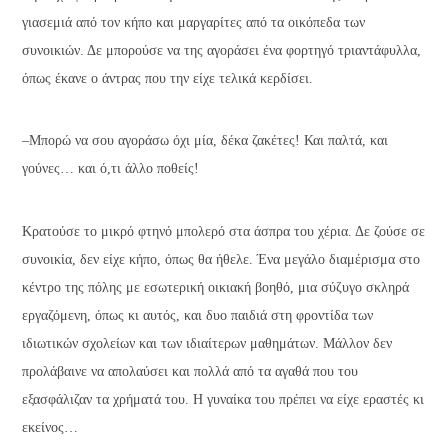
γιασεμιά από τον κήπο και μαργαρίτες από τα οικόπεδα των
συνοικιών. Δε μπορούσε να της αγοράσει ένα φορτηγό τριαντάφυλλα,
όπως έκανε ο άντρας που την είχε τελικά κερδίσει.
–Μπορώ να σου αγοράσω όχι μία, δέκα ζακέτες! Και παλτά, και
γούνες… και ό,τι άλλο ποθείς!
Κρατούσε το μικρό φτηνό μπολερό στα άσπρα του χέρια. Δε ζούσε σε
συνοικία, δεν είχε κήπο, όπως θα ήθελε. Ένα μεγάλο διαμέρισμα στο
κέντρο της πόλης με εσωτερική οικιακή βοηθό, μια σύζυγο σκληρά
εργαζόμενη, όπως κι αυτός, και δυο παιδιά στη φροντίδα των
ιδιωτικών σχολείων και των ιδιαίτερων μαθημάτων. Μάλλον δεν
προλάβαινε να απολαύσει και πολλά από τα αγαθά που του
εξασφάλιζαν τα χρήματά του. Η γυναίκα του πρέπει να είχε εραστές κι
εκείνος…