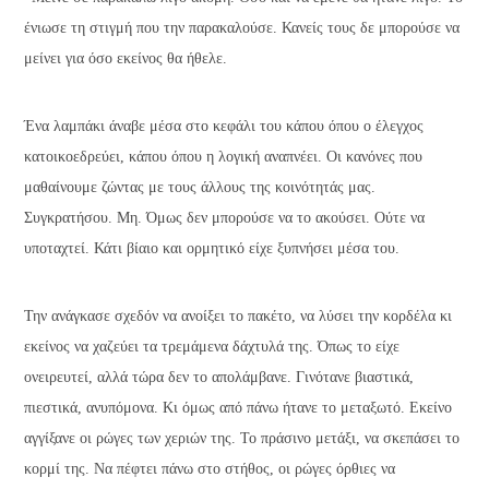
ένιωσε τη στιγμή που την παρακαλούσε. Κανείς τους δε μπορούσε να
μείνει για όσο εκείνος θα ήθελε.
Ένα λαμπάκι άναβε μέσα στο κεφάλι του κάπου όπου ο έλεγχος
κατοικοεδρεύει, κάπου όπου η λογική αναπνέει. Οι κανόνες που
μαθαίνουμε ζώντας με τους άλλους της κοινότητάς μας.
Συγκρατήσου. Μη. Όμως δεν μπορούσε να το ακούσει. Ούτε να
υποταχτεί. Κάτι βίαιο και ορμητικό είχε ξυπνήσει μέσα του.
Την ανάγκασε σχεδόν να ανοίξει το πακέτο, να λύσει την κορδέλα κι
εκείνος να χαζεύει τα τρεμάμενα δάχτυλά της. Όπως το είχε
ονειρευτεί, αλλά τώρα δεν το απολάμβανε. Γινότανε βιαστικά,
πιεστικά, ανυπόμονα. Κι όμως από πάνω ήτανε το μεταξωτό. Εκείνο
αγγίξανε οι ρώγες των χεριών της. Το πράσινο μετάξι, να σκεπάσει το
κορμί της. Να πέφτει πάνω στο στήθος, οι ρώγες όρθιες να