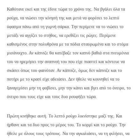
Καθότανε εκεί και της έδινε τώρα το χρόνο της. Να βγάλει όλα τα
ρούχα, να νιώσει την κίνησή της και μετά να φορέσει το λεπτό
ύφασμα πάνω από τη γυμνή σάρκα. Την περίμενε να το νιώσει το
μετάξι να αγγίζει το στήθος, να ερεθίζει τις ρώγες. Περίμενε
καθισμένος στην πολυθρόνα με τα πόδια σταυρωμένα και το στόμα
μισάνοιχτο. Αν κάπνιζε θα κατέβαζε τον καπνό βαθιά στα πνευμόνια
του να ηρεμήσει την αναπνοή του που είχε πιαστεί και κόντευε να
σκάσει όπως του φαινόταν. Αν κάπνιζε, όμως δεν κάπνιζε και το
ποτήρι με το κρασί είχε αδειάσει. Δεν ήθελε να κουνηθεί να το
ξαναγεμίσει μην τη φοβίσει, μην την κάνει και βγει από το όνειρο, το
όνειρο που τους είχε και τους δυο ρουφήξει τώρα.
Πρώτη κινήθηκε αυτή. Το λεπτό ρούχο λικνίστηκε μαζί της. Και
ήρθανε και τα δυο προς το μέρος του. Το κορμί και το ρούχο. Την
ήθελε με όλους τους τρόπους. Να την αγκαλιάσει, να τη φιλήσει, να