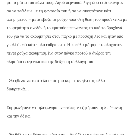
με τα μάτια του πάνω τους. Αφού περνούσε λίγη ώρα έτσι ακίνητος –
σα να ταξίδευε με τη φαντασία του ή σα να σκεφτότανε κάτι
αφηρημένος – μετά έβαζε το ρούχο πάλι στη θέση του προσεκτικά με
τρυφερότητα σχεδόν ή το κρατούσε περνώντας το από το βραχίονά
του για να το ακουμπήσει στον πάγκο με προσοχή λες και ήταν από
γυαλί ή από κάτι πολύ εύθραυστο. Η κοπέλα μέτρησε τουλάχιστον
πέντε ρούχα ακουμπισμένα στον πάγκο προτού ο άνδρας την
πλησιάσει ευγενικά και της δείξει τη συλλογή του.
–Θα ήθελα να τα στείλετε σε μια κυρία, αν γίνεται, αλλά
διακριτικά…
Συμφωνήσανε να τηλεφωνήσουν πρώτα, να ζητήσουν τη διεύθυνση
και την άδεια.
–Θα βάλω στο δέμα την κάρτα μου. Δε θέλω να πείτε το όνομά μου.