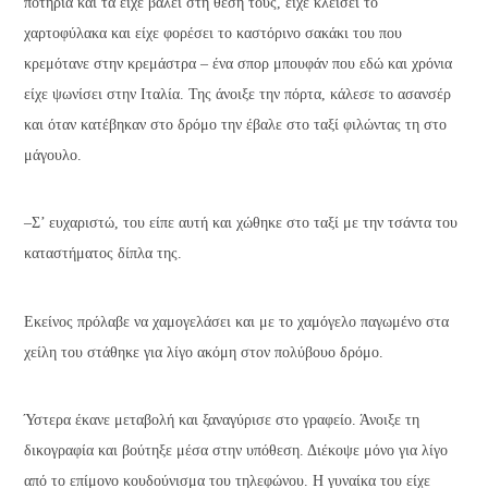
ποτήρια και τα είχε βάλει στη θέση τους, είχε κλείσει το
χαρτοφύλακα και είχε φορέσει το καστόρινο σακάκι του που
κρεμότανε στην κρεμάστρα – ένα σπορ μπουφάν που εδώ και χρόνια
είχε ψωνίσει στην Ιταλία. Της άνοιξε την πόρτα, κάλεσε το ασανσέρ
και όταν κατέβηκαν στο δρόμο την έβαλε στο ταξί φιλώντας τη στο
μάγουλο.
–Σ’ ευχαριστώ, του είπε αυτή και χώθηκε στο ταξί με την τσάντα του
καταστήματος δίπλα της.
Εκείνος πρόλαβε να χαμογελάσει και με το χαμόγελο παγωμένο στα
χείλη του στάθηκε για λίγο ακόμη στον πολύβουο δρόμο.
Ύστερα έκανε μεταβολή και ξαναγύρισε στο γραφείο. Άνοιξε τη
δικογραφία και βούτηξε μέσα στην υπόθεση. Διέκοψε μόνο για λίγο
από το επίμονο κουδούνισμα του τηλεφώνου. Η γυναίκα του είχε