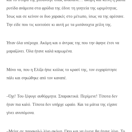
ρυτίδα ανάμεσα στα φρύδια της έδινε τη γοητεία της ωριμότητας.
Ίσως και σε κείνον οι δυο χαρακές στο μέτωπο, ίσως να της αρέσανε.
Την είδε που τις κοιτούσε κι αυτή με τα μισάνοιχτα χείλη της.
Ήταν όλα υπέροχα. Ακόμη και ο άντρας της που την άφηνε έτσι να
μαραζώνει. Όλα ήτανε καλά καμωμένα.
Μόνο να, που η Ελίζα ήπιε κιόλας το κρασί της, τον ευχαρίστησε
πάλι και σηκώθηκε από τον καναπέ.
–Όχι! Του ξέφυγε αυθόρμητα. Σπαρακτικά. Περίμενε! Τίποτα δεν
ήταν πια καλό. Τίποτα δεν υπήρχε ωραίο. Και τα μάτια της είχανε
γίνει ανυπόμονα.
–Μείνε σε παρακαλώ λίγο ακόμη. Όσο και να έμενε θα ήτανε λίγο. Το