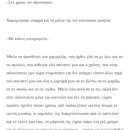
–Στο χρόνο τον αδυσώπητο.
Χαμογελούσε ελαφρά και τα μάτια της τον κοιτούσαν γαλήνια.
–Με κάνεις ευτυχισμένο…
Ήθελε να προσθέσει που χαμογελάς, που ήρθες εδώ να με δεις και να
σε ακούσω, που κάθεσαι εδώ απέναντί μου και ο χρόνος, που είναι
αδυσώπητος έχει τώρα σταματήσει και δεν υπάρχει τίποτα άλλο παρά
εσύ απέναντί μου και όλη η λαχτάρα μου να σε βλέπω να σε μυρίζω,
να σε ακούω και να σε νιώθω. Ήθελε όλα αυτά να τα πει, αλλά δεν
είπε τίποτα άλλο μόνο την κοιτούσε και δεν τη χόρταινε, είχανε
περάσει σχεδόν είκοσι χρόνια, από παιδιά γίνανε εκείνος άντρας κι
εκείνη γυναίκα, οι καμπύλες της διακρινόντουσαν από το παντελόνι
και το λεπτό ζακετάκι, τα μάγουλά της είχανε πάρει ένα ροζ χρώμα
και το στόμα της μισάνοιγε όπως ανάσαινε… ακόμη και κείνη η βαθιά