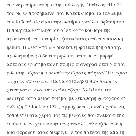
το εναρκτήριο ποίημα της συλλογής. Ο τίτλος «Παιδί
του Νώε» προσημαίνει τον Κατακλυσμό, το ταξίδι με
την Κιβωτό αλλά και την σωτήρια εντέλει έκβασή του.
Η ποιήτρια ξετυλίγει σε α΄ ενικό το κουβάρι της
προσωπικής της ιστορίας ξεκινώντας από την παιδική
ηλικία. Η λέξη «παιδί» δίνεται εμφατικά ήδη από την
προλογική περίοδο του βιβλίου, όπου με τη μορφή
άστοχων ερωτημάτων η ποιήτρια αναρωτιέται για τον
ρόλο της:
Είμαι η σφεντόνα;/ Είμαι η πέτρα;/ Μην είμαι
τάχα το σπουργίτι;
Για να καταλήξει
Από παιδί το
χτύπημα/ σ’ ένα σπασμένο τζάμι
. Αλλά και στο
δεύτερο κατά σειρά ποίημα, με ξεκάθαρη χωροχρονική
ένδειξη (15 Ιουλίου 1974, Αμμόχωστος, εννέα χρόνων),
τοποθετεί στα χέρια μας τις βελόνες που πλέκουν την
εικόνα με το χειροποίητο πορτοκαλί μπλουζάκι που η
ίδια φορούσε, όταν διέφυγε με τον πατέρα της από τη