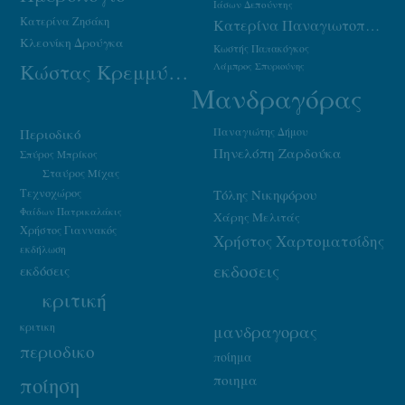
Ιάσων Δεπούντης
Κατερίνα Ζησάκη
Κατερίνα Παναγιωτοπούλου
Κλεονίκη Δρούγκα
Κωστής Παπακόγκος
Κώστας Κρεμμύδας
Λάμπρος Σπυριούνης
Μανδραγόρας
Παναγιώτης Δήμου
Περιοδικό
Πηνελόπη Ζαρδούκα
Σπύρος Μπρίκος
Σταύρος Μίχας
Τεχνοχώρος
Τόλης Νικηφόρου
Φαίδων Πατρικαλάκις
Χάρης Μελιτάς
Χρήστος Γιαννακός
Χρήστος Χαρτοματσίδης
εκδήλωση
εκδοσεις
εκδόσεις
κριτική
κριτικη
μανδραγορας
περιοδικο
ποίημα
ποιημα
ποίηση