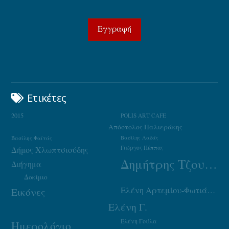
Ετικέτες
2015
POLIS ART CAFE
Απόστολος Παλιεράκης
Βασίλης Φαϊτάς
Βασίλης Λαδάς
Γιώργος Πέππας
Δήμος Χλωπτσιούδης
Δημήτρης Τζουμάκας
Διήγημα
Δοκίμιο
Ελένη Αρτεμίου-Φωτιάδου
Εικόνες
Ελένη Γ.
Ελένη Γούλα
Ημερολόγιο