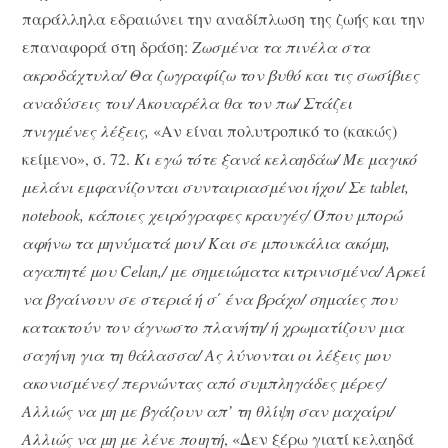
παράλληλα εδραιώνει την αναδίπλωση της ζωής και την
επαναφορά στη δράση:
Ζωσμένα τα πινέλα στα
ακροδάχτυλα/ Θα ζωγραφίζω τον βυθό και τις σωσίβιες
αναδύσεις του/ Ακουαρέλα θα τον πω/ Στάζει
πνιγμένες λέξεις,
«Αν είναι πολυτροπικό το (κακώς)
κείμενο», σ. 72.
Κι εγώ τότε ξανά κελαηδάω/ Με μαγικό
μελάνι εμφανίζονται συνταιριασμένοι ήχοι/ Σε tablet,
notebook, κάποιες χειρόγραφες κραυγές/ Όπου μπορώ
αφήνω τα μηνύματά μου/ Και σε μπουκάλια ακόμη,
αγαπητέ μου Celan,/ με σημειώματα κιτρινισμένα/ Αρκεί
να βγαίνουν σε στεριά ή σ΄ ένα βράχο/ σημαίες που
κατακτούν τον άγνωστο πλανήτη/ ή χρωματίζουν μια
σαγήνη για τη θάλασσα/ Ας λύνονται οι λέξεις μου
ακονισμένες/ περνώντας από συμπληγάδες μέρες/
Αλλιώς να μη με βγάζουν απ’ τη θλίψη σαν μαχαίρι/
Αλλιώς να μη με λένε ποιητή
, «Δεν ξέρω γιατί κελαηδά