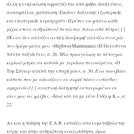
άλλη η ενηλικίωση σφραγίζεται από φόβο, διαψεύσεις,
ανασφάλεια, ματαίωση. Εικόνες διάλυσης εξωτερικής
και εσωτερικής κυριαρχούν:
Πρέπει να φτάνω κάθε
μέρα στους ανθρώπους/ πετώντας πάνω από πέτρες
[ ]
//
Κι αν δεν αλλάζει αυτή η διαδρομή/ αλλάζω συνεχώς
τον δρόμο μέσα μου,
«HighwayMaintenance (Η Πολυάννα
πάντα ταξιδεύει», σ. 26.
Μία προσγείωση το πέταγμα
κυρίως/ μπρος σε κοπάδι με γεράκια πεινασμένα,
«O
Τομ Σόγιερ αγαπά την εποχή μου», σ. 30.
Ένα τσουβάλι
κάποτε που με αδειάζουν σε σωρό/ τόσες εντόσθιες
αμηχανίες/ [ ] αναπνοή διάτρητη/ εσταυρωμένοι σε
όλες μου τις φλέβες
, «Ίσως και να με λένε Γιόζεφ Κ.», σ.
22.
Αν και η ποίηση της Ε.Α.Φ. εστιάζει στο ευμετάβολο της
τύχης και στην ανθρώπινη ευαλωτότητα, όμως