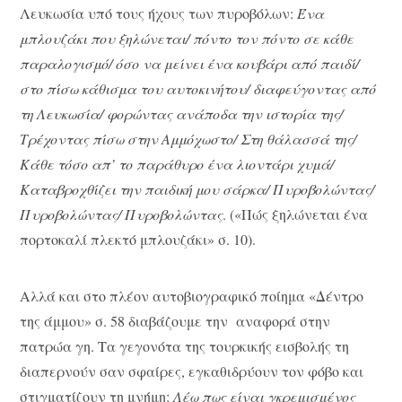
Λευκωσία υπό τους ήχους των πυροβόλων:
Ένα
μπλουζάκι που ξηλώνεται/ πόντο τον πόντο σε κάθε
παραλογισμό/ όσο να μείνει ένα κουβάρι από παιδί/
στο πίσω κάθισμα του αυτοκινήτου/ διαφεύγοντας από
τη Λευκωσία/ φορώντας ανάποδα την ιστορία της/
Τρέχοντας πίσω στην Αμμόχωστο/ Στη θάλασσά της/
Κάθε τόσο απ’ το παράθυρο ένα λιοντάρι χυμά/
Καταβροχθίζει την παιδική μου σάρκα/ Πυροβολώντας/
Πυροβολώντας/ Πυροβολώντας
. («Πώς ξηλώνεται ένα
πορτοκαλί πλεκτό μπλουζάκι» σ. 10).
Αλλά και στο πλέον αυτοβιογραφικό ποίημα «Δέντρο
της άμμου» σ. 58 διαβάζουμε την αναφορά στην
πατρώα γη. Τα γεγονότα της τουρκικής εισβολής τη
διαπερνούν σαν σφαίρες, εγκαθιδρύουν τον φόβο και
στιγματίζουν τη μνήμη:
Λέω πως είναι γκρεμισμένος