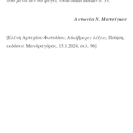
από μένα δεν θα φύγει
, «Νon omnis moriar» σ. 33.
Αντωνία Ν. Ματσίγκου
[Ελένη Αρτεμίου-Φωτιάδου,
Αδιάβροχες λέξεις
, Ποίηση,
εκδόσεις Μανδραγόρας, 15.1.2024, σελ. 96]