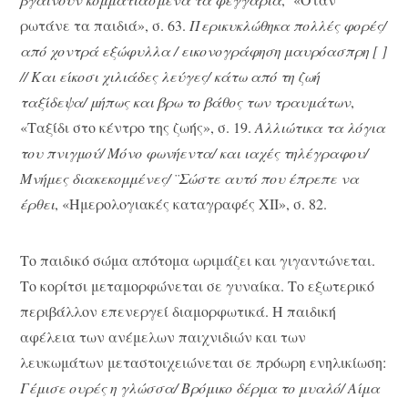
ρωτάνε τα παιδιά», σ. 63.
Περικυκλώθηκα πολλές φορές/
από χοντρά εξώφυλλα / εικονογράφηση μαυρόασπρη [ ]
// Και είκοσι χιλιάδες λεύγες/ κάτω από τη ζωή
ταξίδεψα/ μήπως και βρω το βάθος των τραυμάτων
,
«Ταξίδι στο κέντρο της ζωής», σ. 19.
Αλλιώτικα τα λόγια
του πνιγμού/ Μόνο φωνήεντα/ και ιαχές τηλέγραφου/
Μνήμες διακεκομμένες/ ¨Σώστε αυτό που έπρεπε να
έρθει
, «Ημερολογιακές καταγραφές ΧΙΙ», σ. 82.
Το παιδικό σώμα απότομα ωριμάζει και γιγαντώνεται.
Το κορίτσι μεταμορφώνεται σε γυναίκα. Το εξωτερικό
περιβάλλον επενεργεί διαμορφωτικά. Η παιδική
αφέλεια των ανέμελων παιχνιδιών και των
λευκωμάτων μεταστοιχειώνεται σε πρόωρη ενηλικίωση:
Γέμισε ουρές η γλώσσα/ Βρόμικο δέρμα το μυαλό/ Αίμα