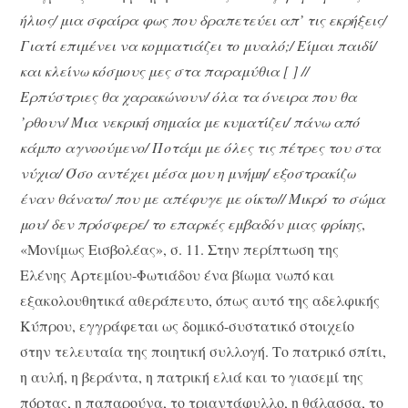
ήλιος/ μια σφαίρα φως που δραπετεύει απ’ τις εκρήξεις/
Γιατί επιμένει να κομματιάζει το μυαλό;/ Είμαι παιδί/
και κλείνω κόσμους μες στα παραμύθια [ ] //
Ερπύστριες θα χαρακώνουν/ όλα τα όνειρα που θα
’ρθουν/ Μια νεκρική σημαία με κυματίζει/ πάνω από
κάμπο αγνοούμενο/ Ποτάμι με όλες τις πέτρες του στα
νύχια/ Όσο αντέχει μέσα μου η μνήμη/ εξοστρακίζω
έναν θάνατο/ που με απέφυγε με οίκτο// Μικρό το σώμα
μου/ δεν πρόσφερε/ το επαρκές εμβαδόν μιας φρίκης
,
«Μονίμως Εισβολέας», σ. 11. Στην περίπτωση της
Ελένης Αρτεμίου-Φωτιάδου ένα βίωμα νωπό και
εξακολουθητικά αθεράπευτο, όπως αυτό της αδελφικής
Κύπρου, εγγράφεται ως δομικό-συστατικό στοιχείο
στην τελευταία της ποιητική συλλογή. Το πατρικό σπίτι,
η αυλή, η βεράντα, η πατρική ελιά και το γιασεμί της
πόρτας, η παπαρούνα, το τριαντάφυλλο, η θάλασσα, το