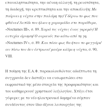
επαναληπτικότητα, την αέναη αλλαγή, τη ρευστότητα,
τη διαδοχή, την κρυπτικότητα και την αποκάλυψη:
Με
παίρνει η νύχτα στην παλάμη της/ Γδέρνω το φως που
φθάνει/ Λεπίδι του ήλιου η χαραμάδα στο παράθυρο
,
«Nocturnes ΙΙΙ»
,
σ. 89.
Χαρά τις νύχτες ένας γκρεμός/ Η
ευτυχία άρνηση/ Ο ουρανός πιο κάτω από τη γη,
«Nocturnes ΙV», σ. 89.
Kαι πόσο φως θα ήταν το φεγγάρι/
αν πίσω του δεν έστρωνε/ μαύρο κιλίμι η νύχτα
, σ. 90,
VIII.
Η ποίηση της Ε.Α.Φ. παρακολουθώντας αδιάπτωτα τη
συγχρονία δεν διστάζει να ενσωματώσει στο
εκφραστικό της μέσο στοιχεία της προφορικότητας και
του καθημερινού χρηστικού λεξιλογίου. Χτίζει έτσι
γέφυρες με το νέο ηλεκτρονικά δομημένο σύμπαν
συνδέοντας στον ίδιο άξονα λειτουργίας της