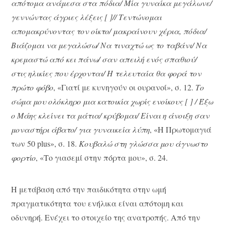
απότομα ανάμεσα στα πόδια/ Μία γυναίκα μεγάλωνε/
γεννώντας άγριες λέξεις [ ]// Τεντώνομαι
απομακρύνοντας τον οίκτο/ μακραίνουν χέρια, πόδια/
Βιάζομαι να μεγαλώσω/ Να τιναχτώ ως το ταβάνι/ Να
κρεμαστώ από κει πάνω/ σαν απειλή ενός σπαθιού/
στις ηλικίες που έρχονται/ Η τελευταία θα φορά τον
πρώτο φόβο
, «Γιατί με κυνηγούν οι ουρανοί», σ. 12.
Το
σώμα μου ολόκληρο μια κατοικία χωρίς ενοίκους [ ] / Έξω
ο Μάης κλείνει τα μάτια/ κρύβομαι/ Είναι η άνοιξη σαν
μοναστήρι άβατο/ για γυναικεία λύπη
, «Η Πρωτομαγιά
των 50 plus», σ. 18.
Κουβαλώ στη γλώσσα μου άγνωστο
φορτίο
, «Το γιασεμί στην πόρτα μου», σ. 24.
Η μετάβαση από την παιδικότητα στην ωμή
πραγματικότητα του ενήλικα είναι απότομη και
οδυνηρή. Ενέχει το στοιχείο της ανατροπής. Από την