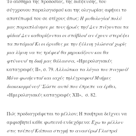
Το αίσθημα της προδοσίας, της διάψευσης, του
σύγχρονου παραλογισμού και της ολιγωρίας αφήνει το
αποτύπωμά του σε στίχους όπως:
Η μυθολογία/ πολύ
μας παραπλάνησε με τους ήρωές της/ Δεν πνίγονται τα
φίδια/ Δεν καθαρίζονται οι στάβλοι/ αν έχουν στερέψει
τα ποτάμια/ Κι οι όρνιθες με την ξύλινη γλώσσα/ χωρίς
μια λίμνη να τις τρέφει/ θα μηρυκάζουν και θα
φτύνουν/ τη δική μας θάλασσα
, «Ημερολογιακές
καταγραφές ΙΙ», σ. 79.
Αλλιώτικα τα λόγια του πνιγμού/
Μόνο φωνήεντα/ και ιαχές τηλέγραφου/ Μνήμες
διακεκομμένες/ ¨Σώστε αυτό που έπρεπε να έρθει
,
«Ημερολογιακές καταγραφές ΧΙΙ», σ. 82.
Πώς προδιαγράφεται το μέλλον; Η ποιήτρια δείχνει να
αμφισβητεί κάθε φωτεινό ενδεχόμενο:
Έχω το μέλλον
στις τσέπες/ Κάποια στιγμή το ανασύρω/ Γλιστρά