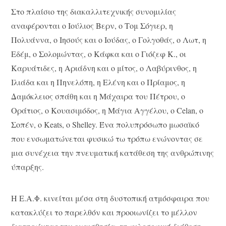
Στο πλαίσιο της διακαλλιτεχνικής συνομιλίας
αναφέρονται ο Ιούλιος Βερν, ο Τομ Σόγιερ, η
Πολυάννα, ο Ιησούς και ο Ιούδας, ο Γολγοθάς, ο Λωτ, η
Εδέμ, ο Σολομώντας, ο Κάφκα και ο Γιόζεφ Κ., οι
Καρυάτιδες, η Αριάδνη και ο μίτος, ο Λαβύρινθος, η
Ιλιάδα και η Πηνελόπη, η Ελένη και ο Πρίαμος, η
Δαμόκλειος σπάθη και η Μάχαιρα του Πέτρου, ο
Οράτιος, ο Κουασιμόδος, η Μάγια Αγγέλου, ο Celan, ο
Σοπέν, ο Keats, o Shelley. Ένα πολυπρόσωπο μωσαϊκό
που ενσωματώνεται φυσικώ τω τρόπω ενώνοντας σε
μια συνέχεια την πνευματική κατάθεση της ανθρώπινης
ύπαρξης.
Η Ε.Α.Φ. κινείται μέσα στη δυστοπική ατμόσφαιρα που
κατακλύζει το παρελθόν και προοιωνίζει το μέλλον