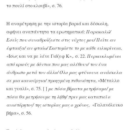
το πουλί στο κλουβί», σ. 76.
Η αναμέτρηση με την ιστορία βαριά και δύσκολη,
αφήνει αναπάντητα τα ερωτηματικά:
Παρακαλώ/
Εσείς που συναθροίζεστε στις νύχτες μου/ Πείτε αν
έφταιξα/ αν φταίω/ Εκστομίστε το με κάθε ειλικρίνεια
,
«Ίσως και να με λένε Γιόζεφ Κ»,
.
σ. 22.
Περικυκλωμένοι
από κριούς με δόντια που μας αλέθουν/ τον ένα
άνθρωπο μετά τον άλλο/ Όλο μας φτύνουνε ανάσκελα
σε μια καινούργια/ προηγμένη πιθανότητα
, «Μέταλλο
και γυαλί», σ. 75. [ ]
με πόσα βήματα μετρήσαμε/ με
πόσα θα μετρήσουμε τη λήθη/ πριν μας καταπιεί ο
ανιστόρητος/ της ιστορίας μας ο χρόνος
, «Γαλανόλευκο
βήμα», σ. 56.