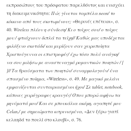
εκπροσώπους του πρόσφατου παρελθόντος και ενισχύει
τη διακειμενικότητα:
Πώς γίνεται ταμπέλα neon/ το
κόκκινο από τους σκοτωμένους;
«Θερινές επέτειοι», σ.
40.
Wireless πλέον η σύνδεση/ Κι ο τοίχος σου/ ο τοίχος
μου / φτιάχνουν διπλά τα τείχη// Καθώς μας υποδέχεται
φιλόξενο σκοτάδι/ και μυρίζουν σαν χειροποίητα
Χριστούγεννα οι επιστροφές/ έχω τόσο πολύ ανάγκη/
να σου μιλήσω με αναστεναγμό ρομαντικών ποιητών / [
]// Τα θραύσματα των ποιητών/ συναρμολογούν/ ένα
σπασμένο ποίημα
, «Wireless», σ. 49.
Με μαγικό μελάνι
εμφανίζονται συνταιριασμένοι ήχοι/ Σε tablet, notebook,
κάποιες χειρόγραφες κραυγές/ Όπου μπορώ αφήνω τα
μηνύματά μου/ Και σε μπουκάλια ακόμη, αγαπητέ μου
Celan,/ με σημειώματα κιτρινισμένα
, «Δεν ξέρω γιατί
κελαηδά το πουλί στο κλουβί», σ. 76.