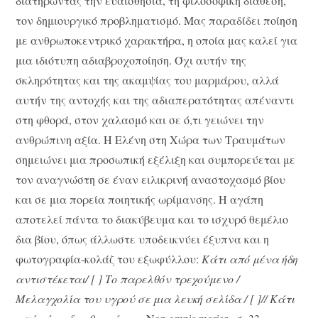
διατηρώντας την ευαισθησία, τη φιλοσοφική διάθεση,
τον δημιουργικό προβληματισμό. Μας παραδίδει ποίηση
με ανθρωποκεντρικό χαρακτήρα, η οποία μας καλεί για
μια ιδιότυπη αδιαβροχοποίηση. Όχι αυτήν της
σκληρότητας και της ακαμψίας του μαρμάρου, αλλά
αυτήν της αντοχής και της αδιαπερατότητας απέναντι
στη φθορά, στον χαλασμό και σε ό,τι γειώνει την
ανθρώπινη αξία. Η Ελένη στη Χώρα των Τραυμάτων
σημειώνει μια προσωπική εξέλιξη και συμπορεύεται με
τον αναγνώστη σε έναν ειλικρινή αναστοχασμό βίου
και σε μια πορεία ποιητικής ωρίμανσης. Η αγάπη
αποτελεί πάντα το διακύβευμα και το ισχυρό θεμέλιο
δια βίου, όπως άλλωστε υποδεικνύει έξυπνα και η
φωτογραφία-κολάζ του εξωφύλλου:
Κάτι από μένα ήδη
αντιστέκεται/ [ ] Το παρελθόν τρεχούμενο /
Μελαγχολία του υγρού σε μια λευκή σελίδα / [ ]// Κάτι