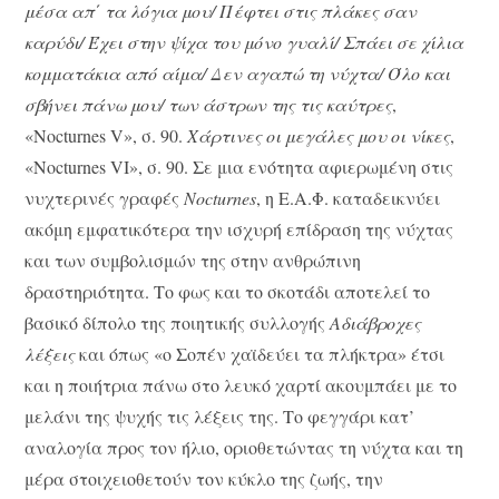
μέσα απ΄ τα λόγια μου/ Πέφτει στις πλάκες σαν
καρύδι/ Έχει στην ψίχα του μόνο γυαλί/ Σπάει σε χίλια
κομματάκια από αίμα/ Δεν αγαπώ τη νύχτα/ Όλο και
σβήνει πάνω μου/ των άστρων της τις καύτρες
,
«Nocturnes V», σ. 90.
Χάρτινες οι μεγάλες μου οι νίκες
,
«Nocturnes VI», σ. 90. Σε μια ενότητα αφιερωμένη στις
νυχτερινές γραφές
Nocturnes
, η Ε.Α.Φ. καταδεικνύει
ακόμη εμφατικότερα την ισχυρή επίδραση της νύχτας
και των συμβολισμών της στην ανθρώπινη
δραστηριότητα. Το φως και το σκοτάδι αποτελεί το
βασικό δίπολο της ποιητικής συλλογής
Αδιάβροχες
λέξεις
και όπως «ο Σοπέν χαϊδεύει τα πλήκτρα» έτσι
και η ποιήτρια πάνω στο λευκό χαρτί ακουμπάει με το
μελάνι της ψυχής τις λέξεις της. Το φεγγάρι κατ’
αναλογία προς τον ήλιο, οριοθετώντας τη νύχτα και τη
μέρα στοιχειοθετούν τον κύκλο της ζωής, την