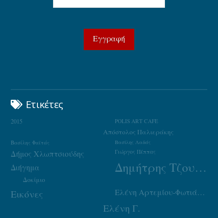
Ετικέτες
2015
POLIS ART CAFE
Απόστολος Παλιεράκης
Βασίλης Φαϊτάς
Βασίλης Λαδάς
Γιώργος Πέππας
Δήμος Χλωπτσιούδης
Δημήτρης Τζουμάκας
Διήγημα
Δοκίμιο
Ελένη Αρτεμίου-Φωτιάδου
Εικόνες
Ελένη Γ.