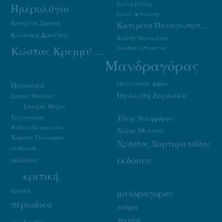
Ελένη Γούλα
Ημερολόγιο
Ιάσων Δεπούντης
Κατερίνα Ζησάκη
Κατερίνα Παναγιωτοπούλου
Κλεονίκη Δρούγκα
Κωστής Παπακόγκος
Κώστας Κρεμμύδας
Λάμπρος Σπυριούνης
Μανδραγόρας
Παναγιώτης Δήμου
Περιοδικό
Πηνελόπη Ζαρδούκα
Σπύρος Μπρίκος
Σταύρος Μίχας
Τεχνοχώρος
Τόλης Νικηφόρου
Φαίδων Πατρικαλάκις
Χάρης Μελιτάς
Χρήστος Γιαννακός
Χρήστος Χαρτοματσίδης
εκδήλωση
εκδοσεις
εκδόσεις
κριτική
κριτικη
μανδραγορας
περιοδικο
ποίημα
ποιημα