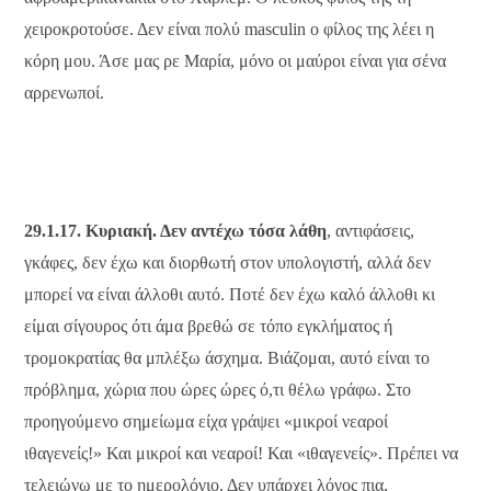
χειροκροτούσε. Δεν είναι πολύ masculin ο φίλος της λέει η
κόρη μου. Άσε μας ρε Μαρία, μόνο οι μαύροι είναι για σένα
αρρενωποί.
29.1.17. Κυριακή. Δεν αντέχω τόσα λάθη
, αντιφάσεις,
γκάφες, δεν έχω και διορθωτή στον υπολογιστή, αλλά δεν
μπορεί να είναι άλλοθι αυτό. Ποτέ δεν έχω καλό άλλοθι κι
είμαι σίγουρος ότι άμα βρεθώ σε τόπο εγκλήματος ή
τρομοκρατίας θα μπλέξω άσχημα. Βιάζομαι, αυτό είναι το
πρόβλημα, χώρια που ώρες ώρες ό,τι θέλω γράφω. Στο
προηγούμενο σημείωμα είχα γράψει «μικροί νεαροί
ιθαγενείς!» Και μικροί και νεαροί! Και «ιθαγενείς». Πρέπει να
τελειώνω με το ημερολόγιο. Δεν υπάρχει λόγος πια,