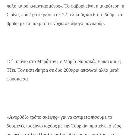
πολύ καιρό κωματιασμένος». Το φαβορί είναι η μικρότερη, η
Σιρίνα, που έχει κερδίσει σε 22 τελικούς και θα τη δούμε το
βράδυ με τα μακριά της νύχια σε άψογο μανικιούρ.
ο
15
μπάνιο στο Μπράιτον με Μαρία-Ναυσικά, Έρικα και Εμ
Τζέι. Τον κατενίκησα σε δύο 200άρια απανωτά αλλά μετά
φούσκωσα
«Α
νορθόξο τρόπο σκέψης» για να αντιμετωπίσουμε το
δυσμενές ισοζύγιο ισχύος με την Τουρκία, προτείνει ο νέος
αρχηγός στόλου Παυλόπουλος. Βλέπουμε επιτέλους να