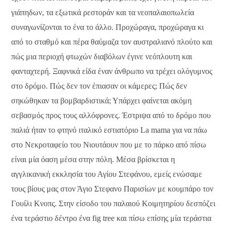
γιάπηδων, τα εξωτικά ρεστοράν και τα νεοπαλαιοπωλεία
συναγωνίζονται το ένα το άλλο. Προχώραγα, προχώραγα κι
από το σταθμό και πέρα θαύμαζα τον αυστραλιανό πλούτο και
πώς μια περιοχή φτωχών διαβόλων έγινε νεόπλουτη και
φανταχτερή. Ξαφνικά είδα έναν άνθρωπο να τρέχει ολόγυμνος
στο δρόμο. Πώς δεν τον έπιασαν οι κάμερες; Πώς δεν
σηκώθηκαν τα βομβαρδιστικά; Υπάρχει φαίνεται ακόμη
σεβασμός προς τους αλλόφρονες. Έστριψα από το δρόμο που
παλιά ήταν το φτηνό ιταλικό εστιατόριο La mama για να πάω
στο Νεκροταφείο του Νιουτάουν που με το πάρκο από πίσω
είναι μία όαση μέσα στην πόλη. Μέσα βρίσκεται η
αγγλικανική εκκλησία του Αγίου Στεφάνου, εμείς ενώσαμε
τους βίους μας στον Άγιο Στεφανο Παρισίων με κουμπάρο τον
Γουίλι Κνοπς. Στην είσοδο του παλαιού Κοιμητηρίου δεσπόζει
ένα τεράστιο δέντρο ένα fig tree και πίσω επίσης μία τεράστια