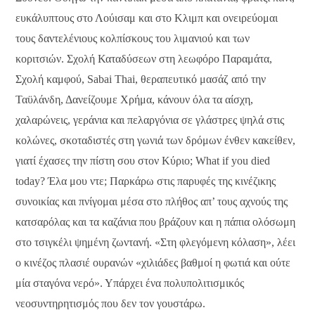
ευκάλυπτους στο Λούισαμ και στο Κλιμπ και ονειρεύομαι
τους δαντελένιους κολπίσκους του λιμανιού και των
κοριτσιών. Σχολή Καταδύσεων στη λεωφόρο Παραμάτα,
Σχολή καμφού, Sabai Thai, θεραπευτικό μασάζ από την
Ταϋλάνδη, Δανείζουμε Χρήμα, κάνουν όλα τα αίσχη,
χαλαρώνεις, γεράνια και πελαργόνια σε γλάστρες ψηλά στις
κολώνες, σκοταδιστές στη γωνιά των δρόμων ένθεν κακείθεν,
γιατί έχασες την πίστη σου στον Κύριο; What if you died
today? Έλα μου ντε; Παρκάρω στις παρυφές της κινέζικης
συνοικίας και πνίγομαι μέσα στο πλήθος απ’ τους αχνούς της
κατσαρόλας και τα καζάνια που βράζουν και η πάπια ολόσωμη
στο τσιγκέλι ψημένη ζωντανή. «Στη φλεγόμενη κόλαση», λέει
ο κινέζος πλασιέ ουρανών «χιλιάδες βαθμοί η φωτιά και ούτε
μία σταγόνα νερό». Υπάρχει ένα πολυπολιτισμικός
νεοσυντηρητισμός που δεν τον γουστάρω.