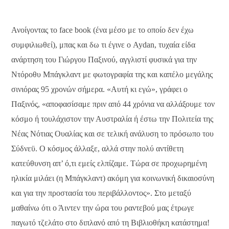
Ανοίγοντας το face book (ένα μέσο με το οποίο δεν έχω
συμφιλιωθεί), μπας και δω τι έγινε ο Aydan, τυχαία είδα
ανάρτηση του Γιώργου Παξινού, αγγλιστί φυσικά για την
Ντόροθυ Μπάγκλαντ με φωτογραφία της και καπέλο μεγάλης
σινιόρας 95 χρονών σήμερα. «Αυτή κι εγώ», γράφει ο
Παξινός, «αποφασίσαμε πριν από 44 χρόνια να αλλάξουμε τον
κόσμο ή τουλάχιστον την Αυστραλία ή έστω την Πολιτεία της
Νέας Νότιας Ουαλίας και σε τελική ανάλυση το πρόσωπο του
Σύδνεϋ. Ο κόσμος άλλαξε, αλλά στην πολύ αντίθετη
κατεύθυνση απ’ ό,τι εμείς ελπίζαμε. Τώρα σε προχωρημένη
ηλικία μιλάει (η Μπάγκλαντ) ακόμη για κοινωνική δικαιοσύνη
και για την προστασία του περιβάλλοντος». Στο μεταξύ
μαθαίνω ότι ο Άιντεν την ώρα του ραντεβού μας έτρωγε
παγωτό τζελάτο στο διπλανό από τη Βιβλιοθήκη κατάστημα!