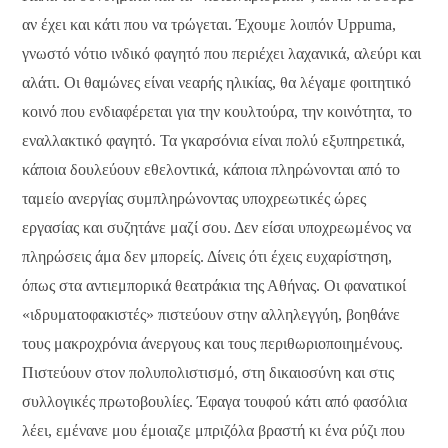
αν έχει και κάτι που να τρώγεται. Έχουμε λοιπόν Uppuma,
γνωστό νότιο ινδικό φαγητό που περιέχει λαχανικά, αλεύρι και
αλάτι. Οι θαμώνες είναι νεαρής ηλικίας, θα λέγαμε φοιτητικό
κοινό που ενδιαφέρεται για την κουλτούρα, την κοινότητα, το
εναλλακτικό φαγητό. Τα γκαρσόνια είναι πολύ εξυπηρετικά,
κάποια δουλεύουν εθελοντικά, κάποια πληρώνονται από το
ταμείο ανεργίας συμπληρώνοντας υποχρεωτικές ώρες
εργασίας και συζητάνε μαζί σου. Δεν είσαι υποχρεωμένος να
πληρώσεις άμα δεν μπορείς. Δίνεις ότι έχεις ευχαρίστηση,
όπως στα αντιεμπορικά θεατράκια της Αθήνας. Οι φανατικοί
«ιδρυματοφακιστές» πιστεύουν στην αλληλεγγύη, βοηθάνε
τους μακροχρόνια άνεργους και τους περιθωριοποιημένους.
Πιστεύουν στον πολυπολιστισμό, στη δικαιοσύνη και στις
συλλογικές πρωτοβουλίες. Έφαγα τουφού κάτι από φασόλια
λέει, εμένανε μου έμοιαζε μπριζόλα βραστή κι ένα ρύζι που