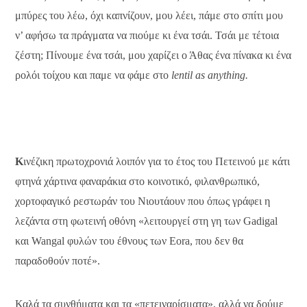
μπύρες του λέω, όχι καπνίζουν, μου λέει, πάμε στο σπίτι μου
ν’ αφήσω τα πράγματα να πιούμε κι ένα τσάι. Τσάι με τέτοια
ζέστη; Πίνουμε ένα τσάι, μου χαρίζει ο Άθας ένα πίνακα κι ένα
ρολόι τοίχου και παμε να φάμε στο
lentil as anything.
Κ
ινέζικη πρωτοχρονιά λοιπόν για το έτος του Πετεινού με κάτι
φτηνά χάρτινα φαναράκια στο κοινοτικό, φιλανθρωπικό,
χορτοφαγικό ρεστωράν του Νιουτάουν που όπως γράφει η
λεζάντα στη φωτεινή οθόνη «λειτουργεί στη γη των Gadigal
και Wangal φυλών του έθνους των Eora, που δεν θα
παραδοθούν ποτέ».
Καλά τα συνθήματα και τα «πετειναρίσματα», αλλά να δούμε