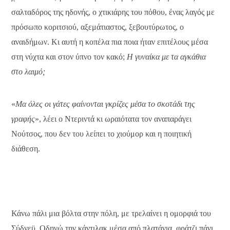
σαλταδόρος της ηδονής, ο χτικιάρης του πόθου, ένας λαγός με
πρόσωπο κοριτσιού, αξεμάτιαστος, ξεβουτύρωτος, ο
αναιδήμων. Κι αυτή η κοπέλα πια ποια ήταν επιτέλους μέσα
στη νύχτα και στον ύπνο τον κακό;
Η γυναίκα με τα αγκάθια
στο λαιμό;
«
Μα όλες οι γάτες φαίνονται γκρίζες μέσα το σκοτάδι της
γραφής
», λέει ο Ντεριντά κι ωραιότατα τον αναπαράγει
Νούτσος, που δεν του λείπει το χιούμορ και η ποιητική
διάθεση.
Κάνω πάλι μια βόλτα στην πόλη, με τρελαίνει η ομορφιά του
Σύδνεϋ. Οδηγώ την κάντιλακ μέσα από πλατάνια, φράτζι πάνι,