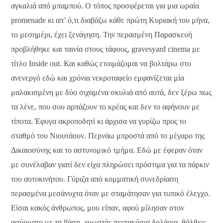
αγκαλιά από μπαμπού. Ο τόπος προσφέρεται για μια ωραία
promenade κι απ’ ό,τι διαβάζω κάθε πρώτη Κυριακή του μήνα,
το μεσημέρι, έχει ξενάγηση. Την περασμένη Παρασκευή
προβλήθηκε και ταινία στους τάφους, gravesyard cinema με
τίτλο Ιnside out. Και καθώς ετοιμάζομαι να βολτάρω στο
ανενεργό εδώ και χρόνια νεκροταφείο εμφανίζεται μία
μαλακισμένη με δύο σιχαμένα σκυλιά από αυτά, δεν ξέρω πως
τα λένε, που σου αρπάζουν το κρέας και δεν το αφήνουν με
τίποτα. Έφυγα ακροποδητί κι άρχισα να γυρίζω προς το
σταθμό του Νιουτάουν. Περνάω μπροστά από το μέγαρο της
Δικαιοσύνης και το αστυνομικό τμήμα. Εδώ με έφεραν όταν
με συνέλαβαν γιατί δεν είχα πληρώσει πρόστιμα για τα πάρκιν
του αυτοκινήτου. Γύριζα από κομματική συνεδρίαση
περασμένα μεσάνυχτα όταν με σταμάτησαν για τυπικό έλεγχο.
Είσαι κακός άνθρωπος, μου είπαν, αφού μίλησαν στον
ασύρματο με τη βάση, χρωστάς πεντακόσια δολάρια, θάλθεις