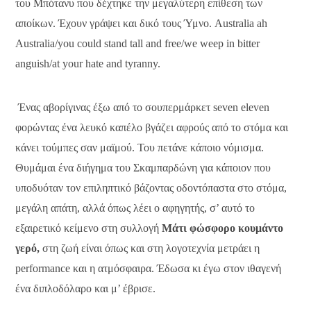
του Μπότανυ που δέχτηκε την μεγαλύτερη επίθεση των
αποίκων. Έχουν γράψει και δικό τους Ύμνο. Australia ah
Australia/you could stand tall and free/we weep in bitter
anguish/at your hate and tyranny.
Ένας αβορίγινας έξω από το σουπερμάρκετ seven eleven
φορώντας ένα λευκό καπέλο βγάζει αφρούς από το στόμα και
κάνει τούμπες σαν μαϊμού. Του πετάνε κάποιο νόμισμα.
Θυμάμαι ένα διήγημα του Σκαμπαρδώνη για κάποιον που
υποδυόταν τον επιληπτικό βάζοντας οδοντόπαστα στο στόμα,
μεγάλη απάτη, αλλά όπως λέει ο αφηγητής, σ’ αυτό το
εξαιρετικό κείμενο στη συλλογή
Μάτι φώσφορο κουμάντο
γερό,
στη ζωή είναι όπως και στη λογοτεχνία μετράει η
performance και η ατμόσφαιρα. Έδωσα κι έγω στον ιθαγενή
ένα διπλοδόλαρο και μ’ έβρισε.