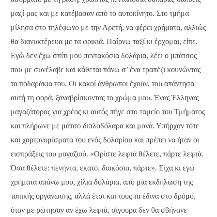
μαζί μας και με κατέβασαν από το αυτοκίνητο. Στο τμήμα
μίλησα στο τηλέφωνο με την Αρετή, να φέρει χρήματα, αλλιώς
θα διανυκτέρευα με τα φρικιά. Παίρνω ταξί κι έρχομαι, είπε.
Εγώ δεν έχω σπίτι μου πεντακόσια δολάρια, λέει ο μπάτσος
που με συνέλαβε και κάθεται πάνω σ’ ένα τραπέζι κουνώντας
τα ποδαράκια του. Οι κακοί άνθρωποι έχουν, του απάντησα
αυτή τη φορά, ξαναβρίσκοντας το χρώμα μου. Ένας Έλληνας
μαγαζάτορας για χρέος κι αυτός πήγε στο ταμείο του Τμήματος
και πλήρωνε με μάτσο διπλοδόλαρα και μονά. Υπήρχαν τότε
και χαρτονομίσματα του ενός δολαρίου και πρέπει να ήταν οι
εισπράξεις του μαγαζιού. «Ορίστε λεφτά θέλετε, πάρτε λεφτά.
Όσα θέλετε: πενήντα, εκατό, διακόσια, πάρτε». Είχα κι εγώ
χρήματα απάνω μου, χίλια δολάρια, από μία εκδήλωση της
τοπικής οργάνωσης, αλλά έτσι και τους τα έδινα στο δρόμο,
όταν με ρώτησαν αν έχω λεφτά, σίγουρα δεν θα σβήνανε