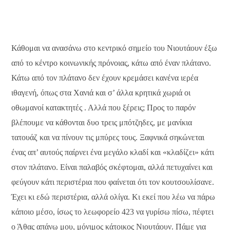
Κάθομαι να ανασάνω στο κεντρικό σημείο του Νιουτάουν έξω
από το κέντρο κοινωνικής πρόνοιας, κάτω από έναν πλάτανο.
Κάτω από τον πλάτανο δεν έχουν κρεμάσει κανένα ιερέα
ιθαγενή, όπως στα Χανιά και σ’ άλλα κρητικά χωριά οι
οθωμανοί κατακτητές . Αλλά που ξέρεις; Προς το παρόν
βλέπουμε να κάθονται δυο τρεις μπότζηδες, με μανίκια
τατουάζ και να πίνουν τις μπύρες τους. Ξαφνικά σηκώνεται
ένας απ’ αυτούς παίρνει ένα μεγάλο κλαδί και «κλαδίζει» κάτι
στον πλάτανο. Είναι παλαβός σκέφτομαι, αλλά πετυχαίνει και
φεύγουν κάτι περιστέρια που φαίνεται ότι τον κουτσουλίσανε.
Έχει κι εδώ περιστέρια, αλλά ολίγα. Κι εκεί που λέω να πάρω
κάποιο μέσο, ίσως το λεωφορείο 423 να γυρίσω πίσω, πέφτει
ο Άθας απάνω μου, μόνιμος κάτοικος Νιουτάουν. Πάμε για