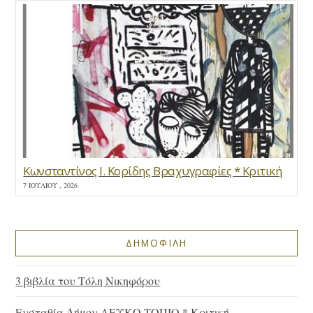
Κωνσταντίνος Ι. Κορίδης Βραχυγραφίες * Κριτική
7 ΙΟΥΛΊΟΥ , 2026
ΔΗΜΟΦΙΛΗ
3 βιβλία του Τόλη Νικηφόρου
Ευσταθία Δήμου ΛΕΥΚΟ ΤΟΠΙΟ * Κριτική