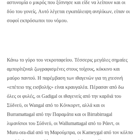
αστυνομία ο μικρός που ξύπνησε και είδε να λείπουν και οι
δύο του γονείς. Αυτό λέγεται εγκατάλειψη ανηλίκων, είπαν οι
σοφοί εκπρόσωποι του νόμου.
Κάνω το γύρο του νεκροταφείου. Τέσσερις μεγάλες σημαίες
αμπορίτζιναλ ζωγραφισμένες στους τοίχους, κόκκινο και
μαύρο παντού. Η παρέμβαση των ιθαγενών για τη χτεσινή
«επέτειο της εισβολής» είναι κραυγαλέα. Πέρασαν από δω
όλες οι φυλές, οι Gadigal οι ιθαγενείς από την καρδιά του
Σύδνεϋ, οι Wangal από το Κόνκορντ, αλλά και οι
Burramattagal από την Παραμάτα και οι Birrabirragal
λιμανίσιοι του Σύδνεϋ, οι Wallumattagal από το Ράιντ, οι
Muru-ora-dial από τη Μαρούμπρα, οι Kameygal από τον κόλπο