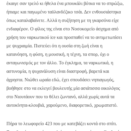
έκαιγε σαν τρελό κι ήθελα ένα μπουκάλι βότκα να το σπρώξω,
ήπιαμε και παγωμένο ταϋλανδέζικο τσάι. Δεν ενθουσιάστηκα
όπως καταλαβαίνετε. Αλλά η συζήτηση με τη γκαρσόνα είχε
ενδιαφέρον. Ο φίλος της είναι στο Νοσοκομείο άσχημα από
χρήση του ναρκωτικού ice και προσπαθεί να το αντιμετωπίσει
με ψυχραιμία. Πιστεύει ότι η ουσία στη ζωή είναι η
κατανόηση, η φύση, η μουσική, η τέχνη, τα σπορ, όχι ο
ανταγωνισμός με τον άλλο. Το έγκλημα, τα ναρκωτικά, η
αστυνομία, η ψυχανάλυση είναι διαστροφή, βαρετά και
άχρηστα. Νιώθει ωραία εδώ, έχει σπουδάσει νηπιαγωγός,
βοήθησε στο να εκλεγεί βουλευτής μία ασιάτισσα οικολόγος
στο Νιουτάουν που το θέλει ζωντανό, αλλά χωρίς αυτά τα
αυτοκίνητα-κλουβιά, χαρούμενο, διαφορετικό, χρωματιστό.
Πήρα το λεωφορείο 423 που με κατεβάζει κοντά στο σπίτι.