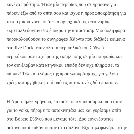
κανένα πρόστιμο. Ήταν μία περίοδος που σε γράφανε για
πάρκιν έξω από το σπίτι σου και ίσχυε η προσωποκράτηση για
τα πιο μικρά χρέη, οπότε τα αρπαχτικά της αστυνομίας
εκμεταλλεύονταν στο έπακρο την κατάσταση. Μια άλλη φορά
παρακολουθούσα το συγγραφέα Χάρντυ που διάβαζε κείμενα
στο five Dock, όταν όλα τα περιπολικά του Σύδνεϋ
περικύκλωσαν το χώρο της εκδήλωσης σε μία μπυραρία και
τον συνέλαβαν κάτι κτηνάκια, επειδή δεν είχε πληρώσει τα
πάρκιν! Τελικά ο νόμος της προσωποκράτησης, για γελοία
χρέη, καταργήθηκε μετά από τις αυτοκτονίες δύο πολιτών.
Η Αρετή ήλθε γρήγορα, έσκασε το πεντακοσάρικο που ήταν
για το νοίκι, πήραμε το αυτοκινητάκι μας και γυρίσαμε σπίτι
στο Βόρειο Σύδνεϋ που μέναμε τότε. Δυο ευγενέστατοι
αστυνομικοί καθόντουσαν στο σαλόνι! Είχε τηλεφωνήσει στην