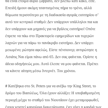
θα είναι έτοιμα αύριο Σάββατο, δεν βλέπω κάτι κακό, είπε.
Επειδή ήμουν ακόμη τσαντισμένος πήρα το τρένο, αλλά
θύμωσα περισσότερο με τη διαδικασία αγοράς εισιτηρίου σ’
αυτό τον κεντρικό σταθμό: Δεν υπάρχουν υπάλληλοι πια και
δεν υπάρχουν και μηχανές για να βγάλεις εισιτήριο! Οπότε
έπρεπε να πάω στο Πρακτορείο εφημερίδων και τυχερών
λαχνών για να πάρω το πανάκριβο εισιτήριο. Δεν υπάρχει
μειωμένο; ρώτησα αφελώς. Είστε πένσιονερ; αντιρώτησε η
Ασιάτις Ναι είμαι πάνω από 65. Δεν σας φαίνεται. Ορίστε η
άδεια οδηγήσεώς μου. Αυτό έλειπε να μου φαίνεται. Πρέπει
να κάνετε αίτηση μέσω Ιντερνέτ. Του χρόνου.
#
Κατέβηκα στο St. Peters για να ανέβω την King Street, το
δρόμο του Βασιλέως. Όλα έχουν αλλάξει: Η υποβαθμισμένη
περιοχή μέχρι το σταθμό του Νιουτάουν έχει μεταμορφωθεί,
έχουν κτιστεί καινούρια διαμερίσματα, έχει γίνει η καρδιά των