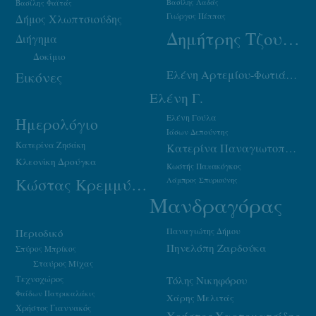
Βασίλης Φαϊτάς
Βασίλης Λαδάς
Γιώργος Πέππας
Δήμος Χλωπτσιούδης
Δημήτρης Τζουμάκας
Διήγημα
Δοκίμιο
Ελένη Αρτεμίου-Φωτιάδου
Εικόνες
Ελένη Γ.
Ελένη Γούλα
Ημερολόγιο
Ιάσων Δεπούντης
Κατερίνα Ζησάκη
Κατερίνα Παναγιωτοπούλου
Κλεονίκη Δρούγκα
Κωστής Παπακόγκος
Κώστας Κρεμμύδας
Λάμπρος Σπυριούνης
Μανδραγόρας
Παναγιώτης Δήμου
Περιοδικό
Πηνελόπη Ζαρδούκα
Σπύρος Μπρίκος
Σταύρος Μίχας
Τεχνοχώρος
Τόλης Νικηφόρου
Φαίδων Πατρικαλάκις
Χάρης Μελιτάς
Χρήστος Γιαννακός