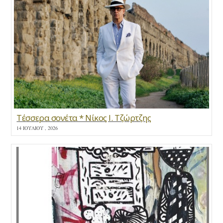
Τέσσερα σονέτα * Νίκος Ι. Τζώρτζης
14 ΙΟΥΛΊΟΥ , 2026