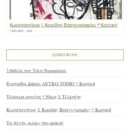
Κωνσταντίνος Ι. Κορίδης Βραχυγραφίες * Κριτική
7 ΙΟΥΛΊΟΥ , 2026
ΔΗΜΟΦΙΛΗ
3 βιβλία του Τόλη Νικηφόρου
Ευσταθία Δήμου ΛΕΥΚΟ ΤΟΠΙΟ * Κριτική
Τέσσερα σονέτα * Νίκος Ι. Τζώρτζης
Κωνσταντίνος Ι. Κορίδης Βραχυγραφίες * Κριτική
Τα πέντε «κλικ» του φακού