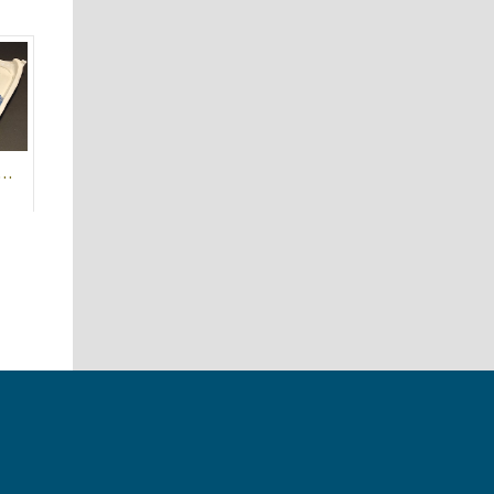
τεχνική κεραμική της Πέλας Καλογήρου