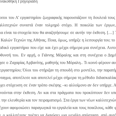
Πινακοθήκη Γρηγοριάδη
οιτοι του Α’ εργαστηρίου ζωγραφικής παρουσιάζουν τη δουλειά τους
λιτεχνών συνιστά έναν τολμηρό στόχο. Η ποικιλία των έργων
α είναι τα στοιχεία που θα αναζητήσουμε σε αυτήν την έκθεση. […] 
 Καλών Τεχνών της Αθήνας. Ποια, όμως, υπήρξε η λειτουργία του; το
δικό εργαστήριο που είχε και έχει μέχρι σήμερα μια συνέχεια. Αυτο
ύθυνσή του. Εν αρχή, ο Γιάννης Μόραλης και στη συνέχεια ο Δημ
ε ο Ζαχαρίας Αρβανίτης, μαθητής του Μόραλη.. Τι κοινό φέρουν αυ
εργαστηρίου; Όλοι του στήριξαν τη σπουδή στο μοντέλο, την παρατ
όταγμα, αποτέλεσε και αποτελεί μέχρι σήμερα τη μέθοδο διδασκαλίας
ρχει στόχευση σε έναν τρόπο σκέψης –κι αλλοίμονο αν δεν υπήρχε. 
νούνται στην έκθεση. Αν και στα πράγματα που προκύπτουν δεν υπ
 την ελευθερία και τον πειραματισμό. Στα έργα των νέων καλλιτεχνώ
έχουν αφομοιώσει παραγωγικά τα εργαλεία και τους ποικίλους, κάθε 
, ο καλλιτέχνης πρέπει να διανύσει μια μεγάλη απόσταση, από αυτ