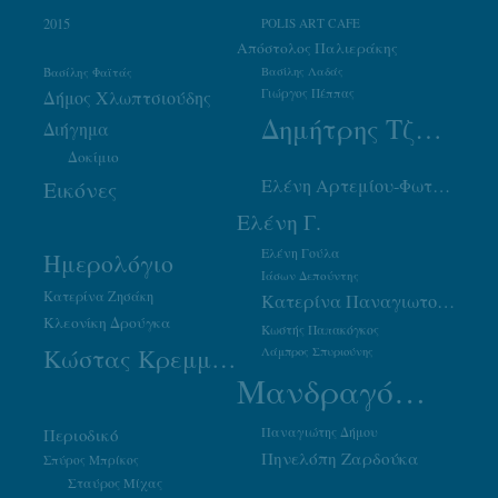
2015
POLIS ART CAFE
Απόστολος Παλιεράκης
Βασίλης Φαϊτάς
Βασίλης Λαδάς
Γιώργος Πέππας
Δήμος Χλωπτσιούδης
Δημήτρης Τζουμάκας
Διήγημα
Δοκίμιο
Ελένη Αρτεμίου-Φωτιάδου
Εικόνες
Ελένη Γ.
Ελένη Γούλα
Ημερολόγιο
Ιάσων Δεπούντης
Κατερίνα Ζησάκη
Κατερίνα Παναγιωτοπούλου
Κλεονίκη Δρούγκα
Κωστής Παπακόγκος
Κώστας Κρεμμύδας
Λάμπρος Σπυριούνης
Μανδραγόρας
Παναγιώτης Δήμου
Περιοδικό
Πηνελόπη Ζαρδούκα
Σπύρος Μπρίκος
Σταύρος Μίχας