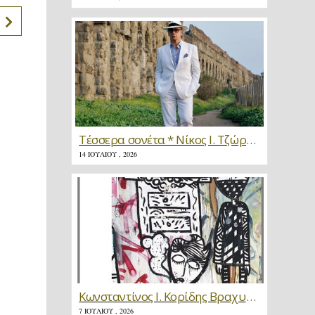
Τέσσερα σονέτα * Νίκος Ι. Τζώρτζης
14 ΙΟΥΛΊΟΥ , 2026
Κωνσταντίνος Ι. Κορίδης Βραχυγραφίες * Κριτική
7 ΙΟΥΛΊΟΥ , 2026