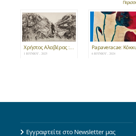
Περισσό
Χρήστος Αλαβέρας : 40 χρόνια δουλειάς στο Τελλόγλειο Ίδρυμα Τεχνών
Papa
1 ΙΟΥΝΊΟΥ , 2025
6 ΙΟΥΝΊΟΥ , 2024
Εγγραφτείτε στο Newsletter μας