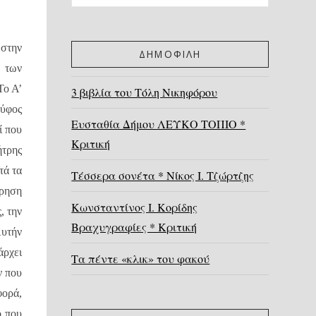
 στην
ΔΗΜΟΦΙΛΗ
, των
Το Α’
3 βιβλία του Τόλη Νικηφόρου
 ύφος
Ευσταθία Δήμου ΛΕΥΚΟ ΤΟΠΙΟ *
ί που
Κριτική
ήτρης
τά τα
Τέσσερα σονέτα * Νίκος Ι. Τζώρτζης
ήρηση
Κωνσταντίνος Ι. Κορίδης
, την
Βραχυγραφίες * Κριτική
Αυτήν
άρχει
Τα πέντε «κλικ» του φακού
ν που
φορά,
ό που