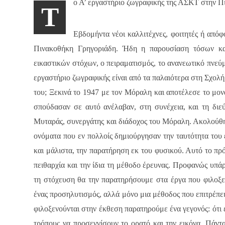
ο Α’ εργαστήριο ζωγραφικής της ΑΣΚΤ στην 
Τ
Εβδομήντα νέοι καλλιτέχνες, φοιτητές ή απόφ
Πινακοθήκη Γρηγοριάδη. Ήδη η παρουσίαση τόσων καλ
εικαστικών στόχων, ο πειραματισμός, το ανανεωτικό πνεύμ
εργαστήριο ζωγραφικής είναι από τα παλαιότερα στη Σχολή
του; Ξεκινά το 1947 με τον Μόραλη και αποτέλεσε το μονα
σπούδασαν σε αυτό ανέλαβαν, στη συνέχεια, και τη διε
Μυταράς, συνεργάτης και διάδοχος του Μόραλη. Ακολούθησ
ονόματα που εν πολλοίς δημιούργησαν την ταυτότητα του 
και μάλιστα, την παρατήρηση εκ του φυσικού. Αυτό το πρ
πειθαρχία και την ίδια τη μέθοδο έρευνας. Προφανώς υπά
τη στόχευση θα την παρατηρήσουμε στα έργα που φιλοξε
ένας προσηλυτισμός, αλλά μόνο μια μέθοδος που επιτρέπει
φιλοξενούνται στην έκθεση παρατηρούμε ένα γεγονός: ότι 
τρόπους να προσεγγίσουν το ορατό και την εικόνα. Πάντα