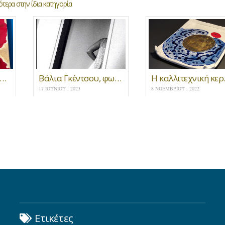
τερα στην ίδια κατηγορία
veracae: Κόκκινες παπαρούνες, ελεύσεις του τραυματικού και του ερωτικού.
Βάλια Γκέντσου, φωτογραφικά στιγμιότυπα
Η καλλι
17 ΙΟΥΝΊΟΥ , 2023
8 ΝΟΕΜΒΡΊΟΥ , 2022
Ετικέτες