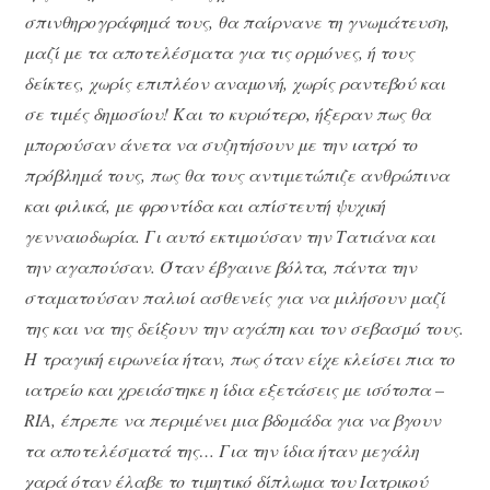
σπινθηρογράφημά τους, θα παίρνανε τη γνωμάτευση,
μαζί με τα αποτελέσματα για τις ορμόνες, ή τους
δείκτες, χωρίς επιπλέον αναμονή, χωρίς ραντεβού και
σε τιμές δημοσίου! Και το κυριότερο, ήξεραν πως θα
μπορούσαν άνετα να συζητήσουν με την ιατρό το
πρόβλημά τους, πως θα τους αντιμετώπιζε ανθρώπινα
και φιλικά, με φροντίδα και απίστευτή ψυχική
γενναιοδωρία. Γι αυτό εκτιμούσαν την Τατιάνα και
την αγαπούσαν. Όταν έβγαινε βόλτα, πάντα την
σταματούσαν παλιοί ασθενείς για να μιλήσουν μαζί
της και να της δείξουν την αγάπη και τον σεβασμό τους.
Η τραγική ειρωνεία ήταν, πως όταν είχε κλείσει πια το
ιατρείο και χρειάστηκε η ίδια εξετάσεις με ισότοπα –
RIA
, έπρεπε να περιμένει μια βδομάδα για να βγουν
τα αποτελέσματά της… Για την ίδια ήταν μεγάλη
χαρά όταν έλαβε το τιμητικό δίπλωμα του Ιατρικού