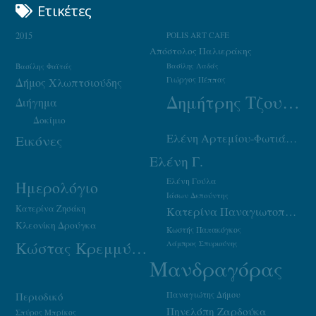
Ετικέτες
2015
POLIS ART CAFE
Απόστολος Παλιεράκης
Βασίλης Φαϊτάς
Βασίλης Λαδάς
Γιώργος Πέππας
Δήμος Χλωπτσιούδης
Δημήτρης Τζουμάκας
Διήγημα
Δοκίμιο
Ελένη Αρτεμίου-Φωτιάδου
Εικόνες
Ελένη Γ.
Ελένη Γούλα
Ημερολόγιο
Ιάσων Δεπούντης
Κατερίνα Ζησάκη
Κατερίνα Παναγιωτοπούλου
Κλεονίκη Δρούγκα
Κωστής Παπακόγκος
Κώστας Κρεμμύδας
Λάμπρος Σπυριούνης
Μανδραγόρας
Παναγιώτης Δήμου
Περιοδικό
Πηνελόπη Ζαρδούκα
Σπύρος Μπρίκος