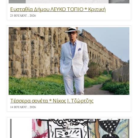
Ευσταθία Δήμου ΛΕΥΚΟ ΤΟΠΙΟ * Κριτική
23 ΙΟΥΛΊΟΥ , 2026
Τέσσερα σονέτα * Νίκος Ι. Τζώρτζης
14 ΙΟΥΛΊΟΥ , 2026