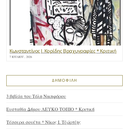
Κωνσταντίνος Ι. Κορίδης Βραχυγραφίες * Κριτική
7 ΙΟΥΛΊΟΥ , 2026
ΔΗΜΟΦΙΛΗ
3 βιβλία του Τόλη Νικηφόρου
Ευσταθία Δήμου ΛΕΥΚΟ ΤΟΠΙΟ * Κριτική
Τέσσερα σονέτα * Νίκος Ι. Τζώρτζης