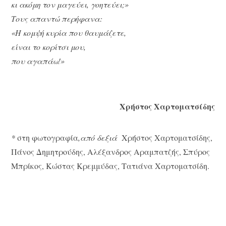
κι ακόμη τον μαγεύει, γοητεύει;»
Τους απαντώ περήφανα:
«Η κομψή κυρία που θαυμάζετε,
είναι το κορίτσι μου,
που αγαπάω!»
Χρήστος Χαρτοματσίδης
*
στη φωτογραφία
,από δεξιά
Χρήστος Χαρτοματσίδης,
Πάνος Δημητρούδης, Αλέξανδρος Αραμπατζής, Σπύρος
Μπρίκος, Κώστας Κρεμμύδας, Τατιάνα Χαρτοματσίδη.