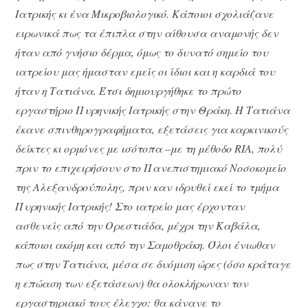
Ιατρικής κι ένα Μικροβιολογικό. Κάποιοι σχολιάζανε
ειρωνικά πως τα έπιπλα στην αίθουσα αναμονής δεν
ήταν από γνήσιο δέρμα, όμως το δυνατό σημείο του
ιατρείου μας ήμασταν εμείς οι ίδιοι και η καρδιά του
ήταν η Τατιάνα. Έτσι δημιουργήθηκε το πρώτο
εργαστήριο Πυρηνικής Ιατρικής στην Θράκη. Η Τατιάνα
έκανε σπινθηρογραφήματα, εξετάσεις για καρκινικούς
δείκτες κι ορμόνες με ισότοπα –με τη μέθοδο
RIA
, πολύ
πριν το επιχειρήσουν στο Πανεπιστημιακό Νοσοκομείο
της Αλεξανδρούπολης, πριν καν ιδρυθεί εκεί το τμήμα
Πυρηνικής Ιατρικής! Στο ιατρείο μας έρχονταν
ασθενείς από την Ορεστιάδα, μέχρι την Καβάλα,
κάποιοι ακόμη και από την Σαμοθράκη. Όλοι ένιωθαν
πως στην Τατιάνα, μέσα σε δυόμιση ώρες (όσο κράταγε
η επώαση των εξετάσεων) θα ολοκλήρωναν τον
εργαστηριακό τους έλεγχο: θα κάνανε το