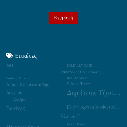
Ετικέτες
2015
POLIS ART CAFE
Απόστολος Παλιεράκης
Βασίλης Φαϊτάς
Βασίλης Λαδάς
Γιώργος Πέππας
Δήμος Χλωπτσιούδης
Δημήτρης Τζουμάκας
Διήγημα
Δοκίμιο
Ελένη Αρτεμίου-Φωτιάδου
Εικόνες
Ελένη Γ.
Ελένη Γούλα
Ημερολόγιο