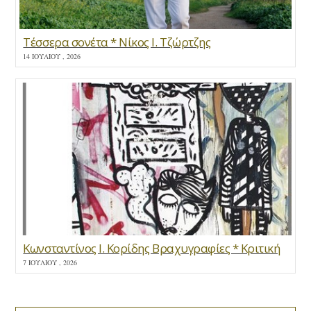
Τέσσερα σονέτα * Νίκος Ι. Τζώρτζης
14 ΙΟΥΛΊΟΥ , 2026
Κωνσταντίνος Ι. Κορίδης Βραχυγραφίες * Κριτική
7 ΙΟΥΛΊΟΥ , 2026