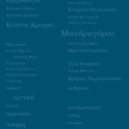
Ιάσων Δεπούντης
Κατερίνα Ζησάκη
Κατερίνα Παναγιωτοπούλου
Κλεονίκη Δρούγκα
Κωστής Παπακόγκος
Κώστας Κρεμμύδας
Λάμπρος Σπυριούνης
Μανδραγόρας
Παναγιώτης Δήμου
Περιοδικό
Πηνελόπη Ζαρδούκα
Σπύρος Μπρίκος
Σταύρος Μίχας
Τεχνοχώρος
Τόλης Νικηφόρου
Φαίδων Πατρικαλάκις
Χάρης Μελιτάς
Χρήστος Γιαννακός
Χρήστος Χαρτοματσίδης
εκδήλωση
εκδοσεις
εκδόσεις
κριτική
κριτικη
μανδραγορας
περιοδικο
ποίημα
ποιημα
ποίηση