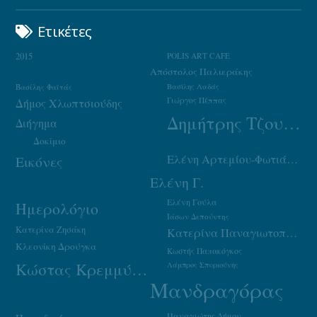
Ετικέτες
2015
POLIS ART CAFE
Απόστολος Παλιεράκης
Βασίλης Φαϊτάς
Βασίλης Λαδάς
Γιώργος Πέππας
Δήμος Χλωπτσιούδης
Δημήτρης Τζουμάκας
Διήγημα
Δοκίμιο
Ελένη Αρτεμίου-Φωτιάδου
Εικόνες
Ελένη Γ.
Ελένη Γούλα
Ημερολόγιο
Ιάσων Δεπούντης
Κατερίνα Ζησάκη
Κατερίνα Παναγιωτοπούλου
Κλεονίκη Δρούγκα
Κωστής Παπακόγκος
Κώστας Κρεμμύδας
Λάμπρος Σπυριούνης
Μανδραγόρας
Παναγιώτης Δήμου