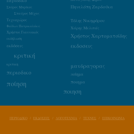
Περιοδικό
Πηνελόπη Ζαρδούκα
Σπύρος Μπρίκος
Σταύρος Μίχας
Τεχνοχώρος
Τόλης Νικηφόρου
Φαίδων Πατρικαλάκις
Χάρης Μελιτάς
Χρήστος Γιαννακός
Χρήστος Χαρτοματσίδης
εκδήλωση
εκδοσεις
εκδόσεις
κριτική
κριτικη
μανδραγορας
περιοδικο
ποίημα
ποιημα
ποίηση
ποιηση
ΠΕΡΙΟΔΙΚΟ
ΕΚΔΟΣΕΙΣ
ΛΟΓΟΤΕΧΝΙΑ
ΤΕΧΝΕΣ
ΕΠΙΚΟΙΝΩΝΙΑ