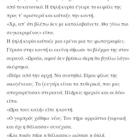
από το κανονικό. Η ψηλή κυρία έγειρε το κεφάλι της
προς τ’ αριστερά και κοίταξε την κοντή.
«Χμ, απ’ ότι βλέπω δεν με καταλαβαίνετε. Θα γίνω πιο
συγκεκριμένος» είπα.
Η ψηλή κυρία κοίταζε μια εμένα μια τις φωτογραφίες.
Γύρισα στην κοντή κι εκείνη σήκωσε το βλέμμα της στον
ουρανό. «Ωραία, αφού δεν βρίσκω άκρη θα βγάλω λόγο»
σκέφτηκα.
«Πάμε από την αρχή. Να συστηθώ. Είμαι φίλος της
οικογένειας. Το ζευγάρι είναι τα πεθερικά, που μας
αποχαιρέτισαν στεριανά. Πλήρεις ημερών και οι δύο»
είπα.
«Ώρα τους καλή» είπε η κοντή.
«Ο γαμπρός χάθηκε νέος. Τον πήρε αρρώστια ξαφνική
και όχι η θάλασσα» συνέχισα.
«Και ποιόν πήρε η θάλασσα;» ρώτησε η ψηλή.