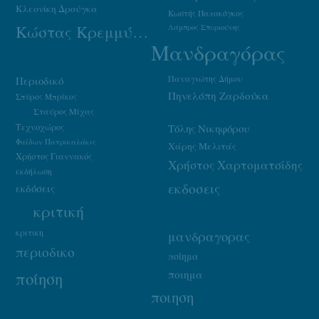
Κλεονίκη Δρούγκα
Κωστής Παπακόγκος
Κώστας Κρεμμύδας
Λάμπρος Σπυριούνης
Μανδραγόρας
Παναγιώτης Δήμου
Περιοδικό
Πηνελόπη Ζαρδούκα
Σπύρος Μπρίκος
Σταύρος Μίχας
Τεχνοχώρος
Τόλης Νικηφόρου
Φαίδων Πατρικαλάκις
Χάρης Μελιτάς
Χρήστος Γιαννακός
Χρήστος Χαρτοματσίδης
εκδήλωση
εκδοσεις
εκδόσεις
κριτική
κριτικη
μανδραγορας
περιοδικο
ποίημα
ποιημα
ποίηση
ποιηση