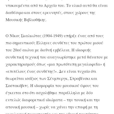
ντοκουμέντα από το Αρχείο του. Το υλικό αυτό θα είναι
διαθέσιμο και στους ερευνητές, στους χώρους της
Μουσικής Βιβλιοθήκης.
Ο Νίκος Σκαλκώτας (1904-1949) υπήρξε ένας από τους
πιο σημαντικούς Έλληνες συνθέτες του πρώτου μισού
του 20ού αιώνα με διεθνή εμβέλεια. Η ιδιοφυής
συνθετική τεχνική του αναγνωρίστηκε μετά θάνατον με
χαρακτηρισμούς όπως «μια πρωτότυπη μεγαλοφυΐα» ή
«επιτέλους ένας συνθέτης!». Δεν είναι τυχαίο ότι
θεωρείται ισάξιος των Σένμπεργκ, Στραβίνσκι και
Σοστακόβιτς. Η ιδιομορφία του μουσικού ύφους του
έγκειται στο ότι ασχολήθηκε παράλληλα με δύο
εντελώς διαφορετικά ιδιώματα – την τονική και την
ατονική μουσική – χωρίς να χάνει την επαφή με τη
νεοκλασική τεχνοτροπία και την εθνική ταυτότητα.