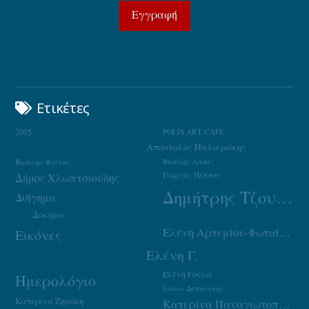
Ετικέτες
2015
POLIS ART CAFE
Απόστολος Παλιεράκης
Βασίλης Φαϊτάς
Βασίλης Λαδάς
Γιώργος Πέππας
Δήμος Χλωπτσιούδης
Δημήτρης Τζουμάκας
Διήγημα
Δοκίμιο
Ελένη Αρτεμίου-Φωτιάδου
Εικόνες
Ελένη Γ.
Ελένη Γούλα
Ημερολόγιο
Ιάσων Δεπούντης
Κατερίνα Ζησάκη
Κατερίνα Παναγιωτοπούλου