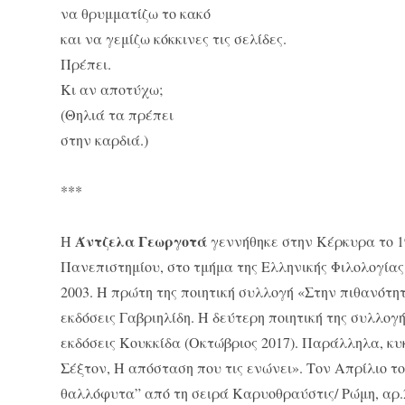
να θρυμματίζω το κακό
και να γεμίζω κόκκινες τις σελίδες.
Πρέπει.
Κι αν αποτύχω;
(Θηλιά τα πρέπει
στην καρδιά.)
***
Άντζελα Γεωργοτά
Η
γ
εννήθηκε στην Κέρκυρα το 1
Πανεπιστημίου, στο τμήμα της Ελληνικής Φιλολογία
2003.
Η πρώτη της ποιητική συλλογή «Στην πιθανότητ
εκδόσεις Γαβριηλίδη. Η δεύτερη ποιητική της συλλογ
εκδόσεις Κουκκίδα (Οκτώβριος 2017).
Παράλληλα, κυκ
Σέξτον, Η απόσταση που τις ενώνει». Tον Απρίλιο το
θαλλόφυτα” από τη σειρά Καρυοθραύστις/ Ρώμη, αρ.