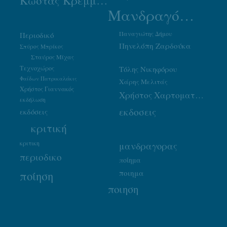
Κώστας Κρεμμύδας
Μανδραγόρας
Παναγιώτης Δήμου
Περιοδικό
Πηνελόπη Ζαρδούκα
Σπύρος Μπρίκος
Σταύρος Μίχας
Τεχνοχώρος
Τόλης Νικηφόρου
Φαίδων Πατρικαλάκις
Χάρης Μελιτάς
Χρήστος Γιαννακός
Χρήστος Χαρτοματσίδης
εκδήλωση
εκδοσεις
εκδόσεις
κριτική
κριτικη
μανδραγορας
περιοδικο
ποίημα
ποιημα
ποίηση
ποιηση