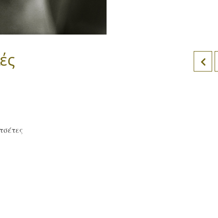
ές
ετσέτες