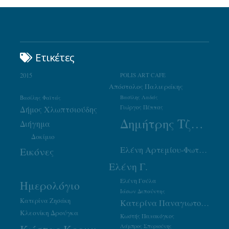
Ετικέτες
2015
POLIS ART CAFE
Απόστολος Παλιεράκης
Βασίλης Φαϊτάς
Βασίλης Λαδάς
Γιώργος Πέππας
Δήμος Χλωπτσιούδης
Δημήτρης Τζουμάκας
Διήγημα
Δοκίμιο
Ελένη Αρτεμίου-Φωτιάδου
Εικόνες
Ελένη Γ.
Ελένη Γούλα
Ημερολόγιο
Ιάσων Δεπούντης
Κατερίνα Ζησάκη
Κατερίνα Παναγιωτοπούλου
Κλεονίκη Δρούγκα
Κωστής Παπακόγκος
Λάμπρος Σπυριούνης