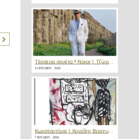
Τέσσερα σονέτα * Νίκος Ι. Τζώρτζης
14 ΙΟΥΛΊΟΥ , 2026
Κωνσταντίνος Ι. Κορίδης Βραχυγραφίες * Κριτική
7 ΙΟΥΛΊΟΥ , 2026