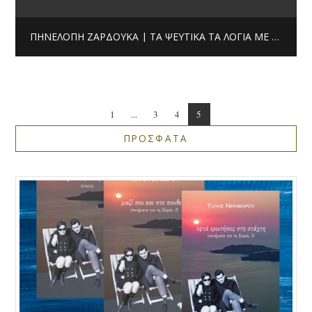
ΠΗΝΕΛΌΠΗ ΖΑΡΔΟΎΚΑ | ΤΑ ΨΕΎΤΙΚΑ ΤΑ ΛΌΓΙΑ ΜΕ ΓΆΛΑ
1
...
3
4
5
ΠΡΟΣΦΑΤΑ