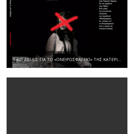
1.421 ΛΈΞΕΙΣ ΓΙΑ ΤΟ «ΟΝΕΙΡΟΣΦΑΓΕΊΟ» ΤΗΣ ΚΑΤΕΡΊΝΑΣ | ΠΗΝΕΛΌΠΗ ΖΑΡΔΟΎΚΑ