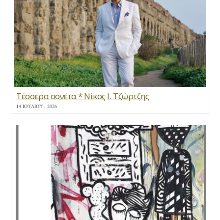
Τέσσερα σονέτα * Νίκος Ι. Τζώρτζης
14 ΙΟΥΛΊΟΥ , 2026