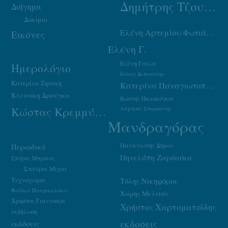
Δημήτρης Τζουμάκας
Διήγημα
Δοκίμιο
Ελένη Αρτεμίου-Φωτιάδου
Εικόνες
Ελένη Γ.
Ελένη Γούλα
Ημερολόγιο
Ιάσων Δεπούντης
Κατερίνα Ζησάκη
Κατερίνα Παναγιωτοπούλου
Κλεονίκη Δρούγκα
Κωστής Παπακόγκος
Κώστας Κρεμμύδας
Λάμπρος Σπυριούνης
Μανδραγόρας
Παναγιώτης Δήμου
Περιοδικό
Πηνελόπη Ζαρδούκα
Σπύρος Μπρίκος
Σταύρος Μίχας
Τεχνοχώρος
Τόλης Νικηφόρου
Φαίδων Πατρικαλάκις
Χάρης Μελιτάς
Χρήστος Γιαννακός
Χρήστος Χαρτοματσίδης
εκδήλωση
εκδοσεις
εκδόσεις