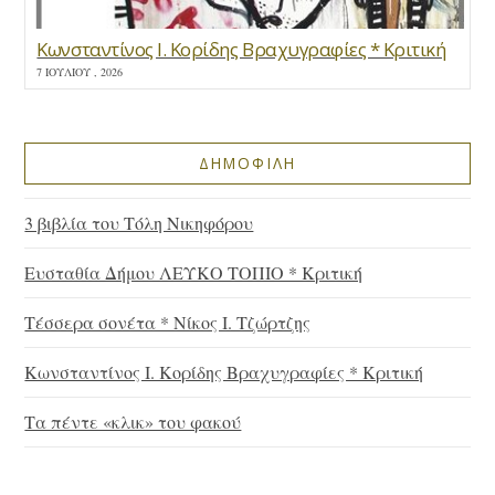
Κωνσταντίνος Ι. Κορίδης Βραχυγραφίες * Κριτική
7 ΙΟΥΛΊΟΥ , 2026
ΔΗΜΟΦΙΛΗ
3 βιβλία του Τόλη Νικηφόρου
Ευσταθία Δήμου ΛΕΥΚΟ ΤΟΠΙΟ * Κριτική
Τέσσερα σονέτα * Νίκος Ι. Τζώρτζης
Κωνσταντίνος Ι. Κορίδης Βραχυγραφίες * Κριτική
Τα πέντε «κλικ» του φακού