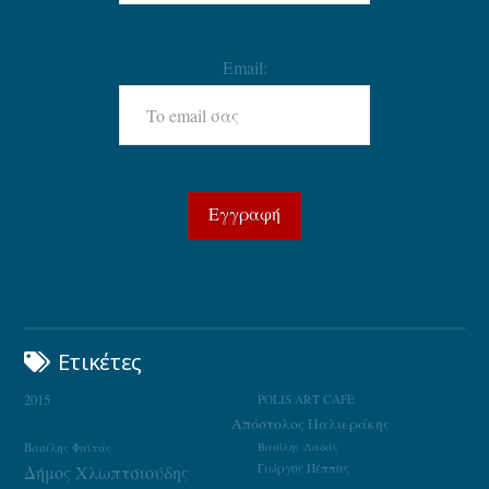
Email:
Ετικέτες
2015
POLIS ART CAFE
Απόστολος Παλιεράκης
Βασίλης Φαϊτάς
Βασίλης Λαδάς
Γιώργος Πέππας
Δήμος Χλωπτσιούδης