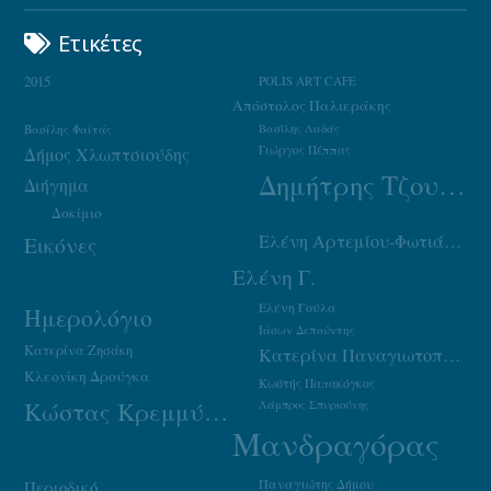
Ετικέτες
2015
POLIS ART CAFE
Απόστολος Παλιεράκης
Βασίλης Φαϊτάς
Βασίλης Λαδάς
Γιώργος Πέππας
Δήμος Χλωπτσιούδης
Δημήτρης Τζουμάκας
Διήγημα
Δοκίμιο
Ελένη Αρτεμίου-Φωτιάδου
Εικόνες
Ελένη Γ.
Ελένη Γούλα
Ημερολόγιο
Ιάσων Δεπούντης
Κατερίνα Ζησάκη
Κατερίνα Παναγιωτοπούλου
Κλεονίκη Δρούγκα
Κωστής Παπακόγκος
Κώστας Κρεμμύδας
Λάμπρος Σπυριούνης
Μανδραγόρας
Παναγιώτης Δήμου
Περιοδικό