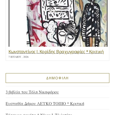
Κωνσταντίνος Ι. Κορίδης Βραχυγραφίες * Κριτική
7 ΙΟΥΛΊΟΥ , 2026
ΔΗΜΟΦΙΛΗ
3 βιβλία του Τόλη Νικηφόρου
Ευσταθία Δήμου ΛΕΥΚΟ ΤΟΠΙΟ * Κριτική
Τέσσερα σονέτα * Νίκος Ι. Τζώρτζης