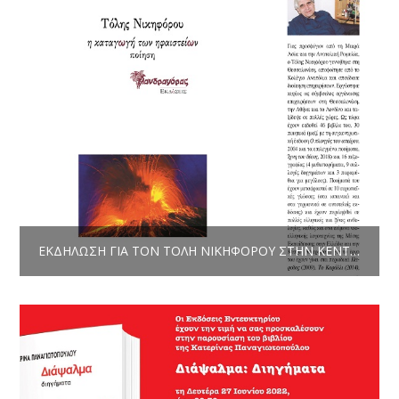
ΕΚΔΉΛΩΣΗ ΓΙΑ ΤΟΝ ΤΌΛΗ ΝΙΚΗΦΌΡΟΥ ΣΤΗΝ ΚΕΝΤΡΙΚΉ ΒΙΒΛΙΟΘΉΚΗ ΤΟΥ ΔΉΜΟΥ ΘΕΣΣΑΛΟΝΊΚΗΣ