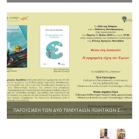
ΠΑΡΟΥΣΊΑΣΗ ΤΩΝ ΔΥΟ ΤΕΛΕΥΤΑΊΩΝ ΠΟΙΗΤΙΚΏΝ ΣΥΛΛΟΓΏΝ ΤΗΣ ΕΛΈΝΗΣ ΑΡΤΕΜΊΟΥ-ΦΩΤΙΆΔΟΥ