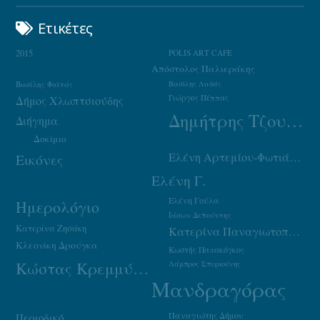
Ετικέτες
2015
POLIS ART CAFE
Απόστολος Παλιεράκης
Βασίλης Φαϊτάς
Βασίλης Λαδάς
Γιώργος Πέππας
Δήμος Χλωπτσιούδης
Δημήτρης Τζουμάκας
Διήγημα
Δοκίμιο
Ελένη Αρτεμίου-Φωτιάδου
Εικόνες
Ελένη Γ.
Ελένη Γούλα
Ημερολόγιο
Ιάσων Δεπούντης
Κατερίνα Ζησάκη
Κατερίνα Παναγιωτοπούλου
Κλεονίκη Δρούγκα
Κωστής Παπακόγκος
Κώστας Κρεμμύδας
Λάμπρος Σπυριούνης
Μανδραγόρας
Παναγιώτης Δήμου
Περιοδικό