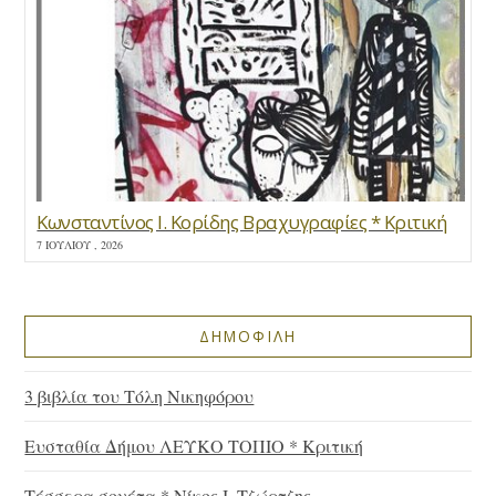
Κωνσταντίνος Ι. Κορίδης Βραχυγραφίες * Κριτική
7 ΙΟΥΛΊΟΥ , 2026
ΔΗΜΟΦΙΛΗ
3 βιβλία του Τόλη Νικηφόρου
Ευσταθία Δήμου ΛΕΥΚΟ ΤΟΠΙΟ * Κριτική
Τέσσερα σονέτα * Νίκος Ι. Τζώρτζης