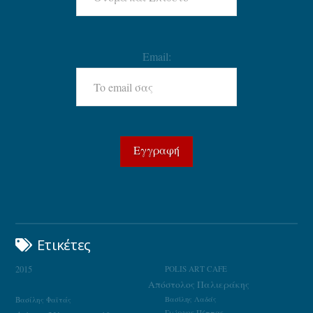
Email:
Ετικέτες
2015
POLIS ART CAFE
Απόστολος Παλιεράκης
Βασίλης Φαϊτάς
Βασίλης Λαδάς
Γιώργος Πέππας