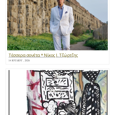
Τέσσερα σονέτα * Νίκος Ι. Τζώρτζης
14 ΙΟΥΛΊΟΥ , 2026