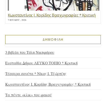
Κωνσταντίνος Ι. Κορίδης Βραχυγραφίες * Κριτική
7 ΙΟΥΛΊΟΥ , 2026
ΔΗΜΟΦΙΛΗ
3 βιβλία του Τόλη Νικηφόρου
Ευσταθία Δήμου ΛΕΥΚΟ ΤΟΠΙΟ * Κριτική
Τέσσερα σονέτα * Νίκος Ι. Τζώρτζης
Κωνσταντίνος Ι. Κορίδης Βραχυγραφίες * Κριτική
Τα πέντε «κλικ» του φακού