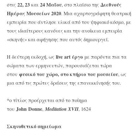
22, 23
24 Μαΐου
Διεθνούς
στις
και
, στο πλαίσιο της
Ημέρας Μουσείων 2020
. Μια αχαρτογράφητη θεατρική
εμπειρία που άντλησε υλικά από τον ψηφιακό κόσμο, με
τους ιδιαίτερους κανόνες και την ανοίκεια εμπειρία
«σκηνής» και αφήγησης που αυτός δημιουργεί.
live
art
έργο
Η δεύτερη εκδοχή, ως
με παρόντα πια τα
σώματα των ερμηνευτών, παρουσιάζεται τώρα
φυσικό του χώρο,
στο κτήριο
του μουσείου
στον
, ως
μια από τις πρώτες δράσεις της επανεκκίνησής του.
*ο τίτλος προέρχεται από το ποίημα
John
Donne
του
,
Meditation XVII
, 1624
Σκηνοθετικό σημείωμα