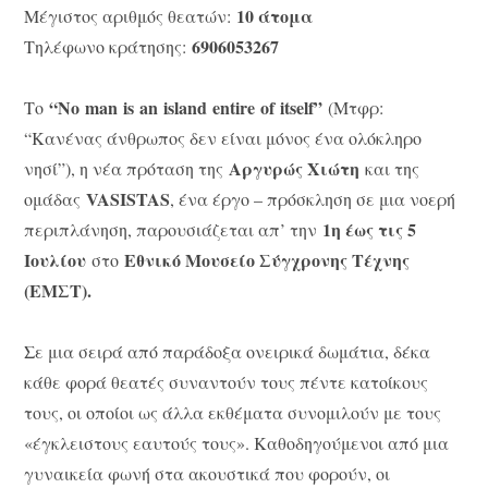
10 άτομα
Μέγιστος αριθμός θεατών:
6906053267
Τηλέφωνο κράτησης:
“
No
man
is
an
is
land
entire
of
itself
”
Το
(Μτφρ:
“Κανένας άνθρωπος δεν είναι μόνος ένα ολόκληρο
Αργυρώς Χιώτη
νησί”), η νέα πρόταση της
και της
VASISTAS
ομάδας
, ένα έργο – πρόσκληση σε μια νοερή
1η έως τις 5
περιπλάνηση, παρουσιάζεται απ’ την
Ιουλίου
Εθνικό Μουσείο Σύγχρονης Τέχνης
στο
(ΕΜΣΤ).
Σε μια σειρά από παράδοξα ονειρικά δωμάτια, δέκα
κάθε φορά θεατές συναντούν τους πέντε κατοίκους
τους, οι οποίοι ως άλλα εκθέματα συνομιλούν με τους
«έγκλειστους εαυτούς τους». Καθοδηγούμενοι από μια
γυναικεία φωνή στα ακουστικά που φορούν, οι