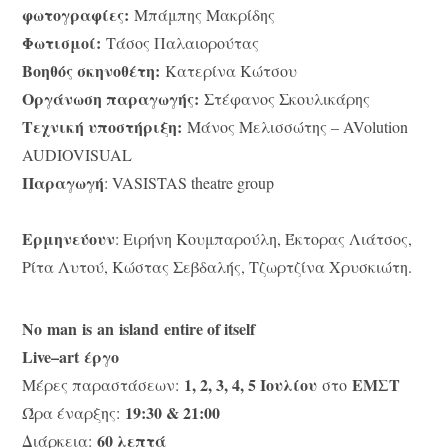
φωτογραφίες:
Μπάμπης Μακρίδης
Φωτισμοί:
Τάσος Παλαιορούτας
Βοηθός σκηνοθέτη:
Κατερίνα Κώτσου
Οργάνωση παραγωγής:
Στέφανος Σκουλικάρης
Τεχνική υποστήριξη:
Μάνος Μελισσώτης – AVolution
AUDIOVISUAL
Παραγωγή
: VASISTAS theatre group
Ερμηνεύουν
: Ειρήνη Κουμπαρούλη, Έκτορας Λιάτσος,
Ρίτα Λυτού, Κώστας Σεβδαλής, Τζωρτζίνα Χρυσκιώτη.
No
man
is
an
is
land
entire of itself
Live
–
art
έργο
1, 2, 3, 4, 5 Ιουλίου
ΕΜΣΤ
Μέρες παραστάσεων:
στο
19:30 & 21:00
Ώρα έναρξης:
60 λεπτά
Διάρκεια: