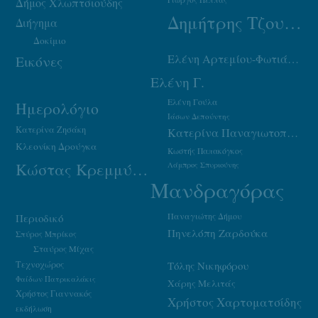
Δήμος Χλωπτσιούδης
Δημήτρης Τζουμάκας
Διήγημα
Δοκίμιο
Ελένη Αρτεμίου-Φωτιάδου
Εικόνες
Ελένη Γ.
Ελένη Γούλα
Ημερολόγιο
Ιάσων Δεπούντης
Κατερίνα Ζησάκη
Κατερίνα Παναγιωτοπούλου
Κλεονίκη Δρούγκα
Κωστής Παπακόγκος
Κώστας Κρεμμύδας
Λάμπρος Σπυριούνης
Μανδραγόρας
Παναγιώτης Δήμου
Περιοδικό
Πηνελόπη Ζαρδούκα
Σπύρος Μπρίκος
Σταύρος Μίχας
Τεχνοχώρος
Τόλης Νικηφόρου
Φαίδων Πατρικαλάκις
Χάρης Μελιτάς
Χρήστος Γιαννακός
Χρήστος Χαρτοματσίδης
εκδήλωση