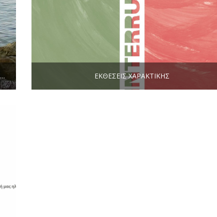
AZIZ NESIN’S: ÇOK KONUŞMA!) – ΘΑΝΆΣΗΣ ΑΛΕΥΡΌΠΟΥΛΟΣ, SOPA – THANASIS ALEVROPOULOS (VIDEO)
ΕΚΘΈΣΕΙΣ ΧΑΡΑΚΤΙΚΉΣ