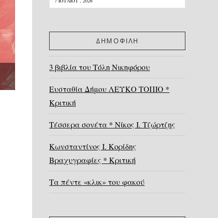
7 ΙΟΥΛΊΟΥ , 2026
ΔΗΜΟΦΙΛΗ
3 βιβλία του Τόλη Νικηφόρου
Ευσταθία Δήμου ΛΕΥΚΟ ΤΟΠΙΟ *
Κριτική
Τέσσερα σονέτα * Νίκος Ι. Τζώρτζης
Κωνσταντίνος Ι. Κορίδης
Βραχυγραφίες * Κριτική
Τα πέντε «κλικ» του φακού