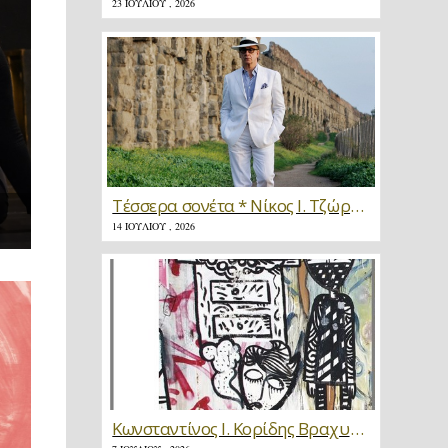
23 ΙΟΥΛΊΟΥ , 2026
Τέσσερα σονέτα * Νίκος Ι. Τζώρτζης
14 ΙΟΥΛΊΟΥ , 2026
Κωνσταντίνος Ι. Κορίδης Βραχυγραφίες * Κριτική