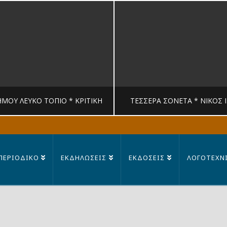
ΉΜΟΥ ΛΕΥΚΟ ΤΟΠΙΟ * ΚΡΙΤΙΚΉ
ΤΈΣΣΕΡΑ ΣΟΝΈΤΑ * ΝΊΚΟΣ 
MANDRAGORAS
MANDRAGORAS
ΠΕΡΙΟΔΙΚΟ
ΕΚΔΗΛΩΣΕΙΣ
ΕΚΔΟΣΕΙΣ
ΛΟΓΟΤΕΧΝ
ΙΤΙΚΉ, ΛΟΓΟΤΕΧΝΊΑ
ΠΟΊΗΣΗ
23 ΙΟΥΛΊΟΥ, 2026
14 ΙΟΥΛΊΟΥ, 202