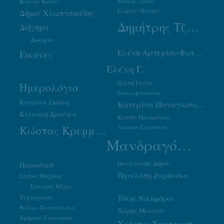
Βασίλης Φαϊτάς
Βασίλης Λαδάς
Γιώργος Πέππας
Δήμος Χλωπτσιούδης
Δημήτρης Τζουμάκας
Διήγημα
Δοκίμιο
Ελένη Αρτεμίου-Φωτιάδου
Εικόνες
Ελένη Γ.
Ελένη Γούλα
Ημερολόγιο
Ιάσων Δεπούντης
Κατερίνα Ζησάκη
Κατερίνα Παναγιωτοπούλου
Κλεονίκη Δρούγκα
Κωστής Παπακόγκος
Κώστας Κρεμμύδας
Λάμπρος Σπυριούνης
Μανδραγόρας
Παναγιώτης Δήμου
Περιοδικό
Πηνελόπη Ζαρδούκα
Σπύρος Μπρίκος
Σταύρος Μίχας
Τεχνοχώρος
Τόλης Νικηφόρου
Φαίδων Πατρικαλάκις
Χάρης Μελιτάς
Χρήστος Γιαννακός
Χρήστος Χαρτοματσίδης