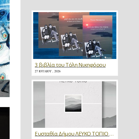
3 βιβλία του Τόλη Νικηφόρου
27 ΙΟΥΛΊΟΥ , 2026
ΓΕΛΩΝ» ΤΟΥ ΠΑΠΑ ΣΤΑΜΑΤΗ ΣΚΛΗΡΗ
Ευσταθία Δήμου ΛΕΥΚΟ ΤΟΠΙΟ * Κριτική