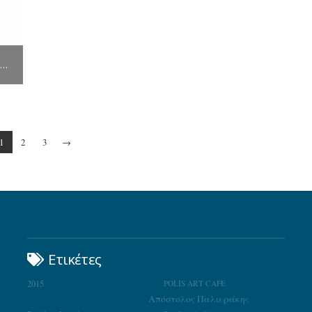
Η ΜΌΝΗ ΠΑΤΡΊΔΑ ΕΙΝΑΙ Η ΠΑΙΔΙΚΉ ΜΑΣ ΗΛΙΚΊΑ | ΝΊΚΗ ΝΙΚΟΛΑΪΔΗ, ΓΚΑΛΕΡΊ 7
1
2
3
→
Ετικέτες
2015
POLIS ART CAFE
Απόστολος Παλιεράκης