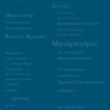
Ελένη Γ.
Ελένη Γούλα
Ημερολόγιο
Ιάσων Δεπούντης
Κατερίνα Ζησάκη
Κατερίνα Παναγιωτοπούλου
Κλεονίκη Δρούγκα
Κωστής Παπακόγκος
Κώστας Κρεμμύδας
Λάμπρος Σπυριούνης
Μανδραγόρας
Παναγιώτης Δήμου
Περιοδικό
Πηνελόπη Ζαρδούκα
Σπύρος Μπρίκος
Σταύρος Μίχας
Τεχνοχώρος
Τόλης Νικηφόρου
Φαίδων Πατρικαλάκις
Χάρης Μελιτάς
Χρήστος Γιαννακός
Χρήστος Χαρτοματσίδης
εκδήλωση
εκδοσεις
εκδόσεις
κριτική
κριτικη
μανδραγορας