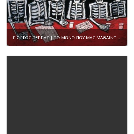
ΓΙΏΡΓΟΣ ΠΈΠΠΑΣ | ΤΟ ΜΌΝΟ ΠΟΥ ΜΑΣ ΜΑΘΑΊΝΟΥΝ ΕΊΝΑΙ Η ΣΙΩΠΉ