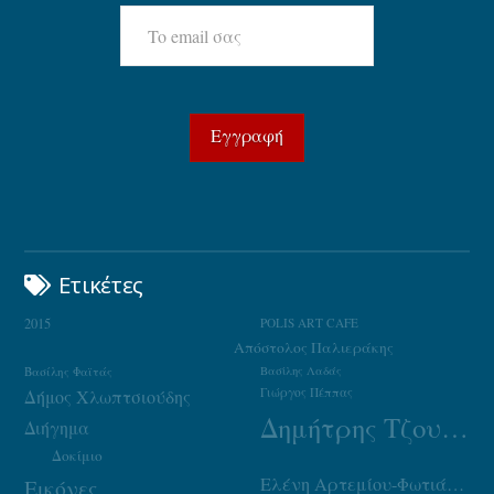
Ετικέτες
2015
POLIS ART CAFE
Απόστολος Παλιεράκης
Βασίλης Φαϊτάς
Βασίλης Λαδάς
Γιώργος Πέππας
Δήμος Χλωπτσιούδης
Δημήτρης Τζουμάκας
Διήγημα
Δοκίμιο
Ελένη Αρτεμίου-Φωτιάδου
Εικόνες