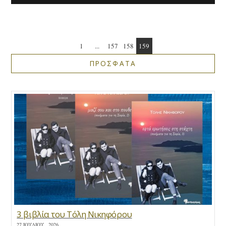
1
...
157
158
159
ΠΡΟΣΦΑΤΑ
3 βιβλία του Τόλη Νικηφόρου
27 ΙΟΥΛΊΟΥ , 2026