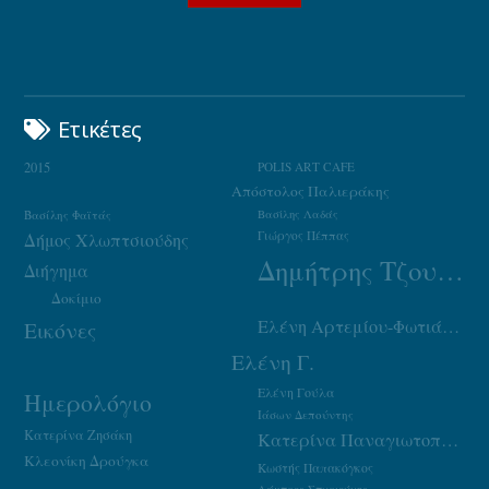
Ετικέτες
2015
POLIS ART CAFE
Απόστολος Παλιεράκης
Βασίλης Φαϊτάς
Βασίλης Λαδάς
Γιώργος Πέππας
Δήμος Χλωπτσιούδης
Δημήτρης Τζουμάκας
Διήγημα
Δοκίμιο
Ελένη Αρτεμίου-Φωτιάδου
Εικόνες
Ελένη Γ.
Ελένη Γούλα
Ημερολόγιο
Ιάσων Δεπούντης
Κατερίνα Ζησάκη
Κατερίνα Παναγιωτοπούλου
Κλεονίκη Δρούγκα
Κωστής Παπακόγκος