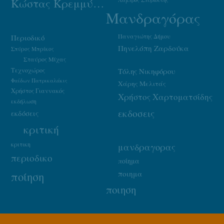
Κώστας Κρεμμύδας
Λάμπρος Σπυριούνης
Μανδραγόρας
Παναγιώτης Δήμου
Περιοδικό
Πηνελόπη Ζαρδούκα
Σπύρος Μπρίκος
Σταύρος Μίχας
Τεχνοχώρος
Τόλης Νικηφόρου
Φαίδων Πατρικαλάκις
Χάρης Μελιτάς
Χρήστος Γιαννακός
Χρήστος Χαρτοματσίδης
εκδήλωση
εκδοσεις
εκδόσεις
κριτική
κριτικη
μανδραγορας
περιοδικο
ποίημα
ποιημα
ποίηση
ποιηση