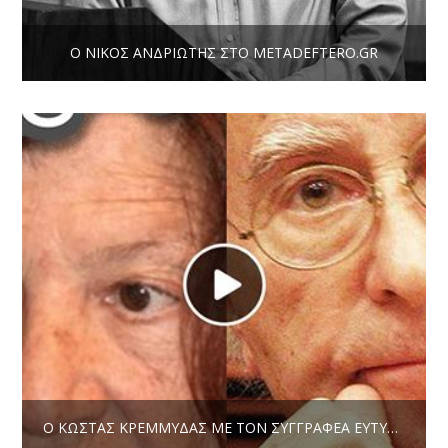
Ο ΝΊΚΟΣ ΑΝΔΡΙΏΤΗΣ ΣΤΟ METADEFTERO.GR
Ο ΚΏΣΤΑΣ ΚΡΕΜΜΎΔΑΣ ΜΕ ΤΟΝ ΣΥΓΓΡΑΦΈΑ ΕΥΤΎΧΗ ΜΠΙΤΣΆΚΗ ΜΙΛΟΎΝ ΓΙΑ ΤΟΝ ΜΆΗ ΤΟΥ ’68