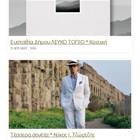
Ευσταθία Δήμου ΛΕΥΚΟ ΤΟΠΙΟ * Κριτική
23 ΙΟΥΛΊΟΥ , 2026
Τέσσερα σονέτα * Νίκος Ι. Τζώρτζης