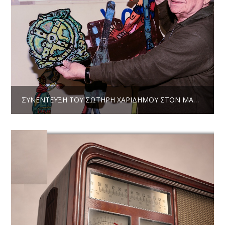
ΣΥΝΈΝΤΕΥΞΗ ΤΟΥ ΣΩΤΉΡΗ ΧΑΡΊΔΗΜΟΥ ΣΤΟΝ ΜΑΝΔΡΑΓΌΡΑ 23MG