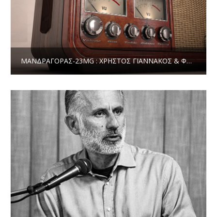
MΑΝΔΡΑΓΌΡΑΣ-23MG : ΧΡΉΣΤΟΣ ΓΙΑΝΝΑΚΌΣ & ΦΆΝΗΣ ΚΑΤΣΙΡΈΛΟΣ