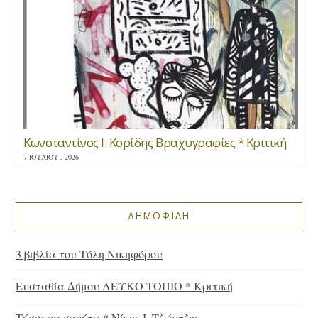
Κωνσταντίνος Ι. Κορίδης Βραχυγραφίες * Κριτική
7 ΙΟΥΛΊΟΥ , 2026
ΔΗΜΟΦΙΛΗ
3 βιβλία του Τόλη Νικηφόρου
Ευσταθία Δήμου ΛΕΥΚΟ ΤΟΠΙΟ * Κριτική
Τέσσερα σονέτα * Νίκος Ι. Τζώρτζης