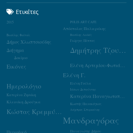
Ετικέτες
2015
POLIS ART CAFE
Απόστολος Παλιεράκης
Βασίλης Φαϊτάς
Βασίλης Λαδάς
Γιώργος Πέππας
Δήμος Χλωπτσιούδης
Δημήτρης Τζουμάκας
Διήγημα
Δοκίμιο
Ελένη Αρτεμίου-Φωτιάδου
Εικόνες
Ελένη Γ.
Ελένη Γούλα
Ημερολόγιο
Ιάσων Δεπούντης
Κατερίνα Ζησάκη
Κατερίνα Παναγιωτοπούλου
Κλεονίκη Δρούγκα
Κωστής Παπακόγκος
Κώστας Κρεμμύδας
Λάμπρος Σπυριούνης
Μανδραγόρας
Παναγιώτης Δήμου
Περιοδικό