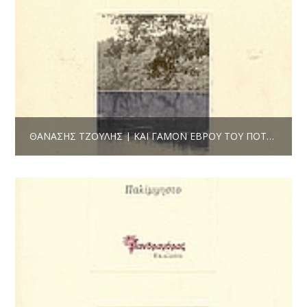
ΘΑΝΆΣΗΣ ΤΖΟΎΛΗΣ | ΚΑΙ ΓΆΜΟΝ ΈΒΡΟΥ ΤΟΥ ΠΟΤΑΜΟΎ