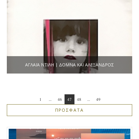
ΑΓΛΑΪ́Α ΝΤΊΛΗ | ΔΌΜΝΑ ΚΑΙ ΑΛΈΞΑΝΔΡΟΣ
1
...
46
47
48
...
49
ΠΡΟΣΦΑΤΑ