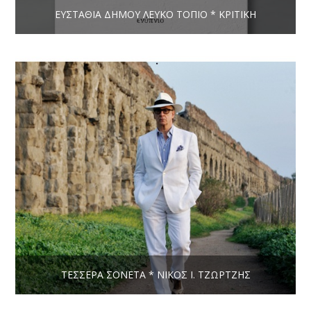
ΕΥΣΤΑΘΊΑ ΔΉΜΟΥ ΛΕΥΚΟ ΤΟΠΙΟ * ΚΡΙΤΙΚΉ
ΤΈΣΣΕΡΑ ΣΟΝΈΤΑ * ΝΊΚΟΣ Ι. ΤΖΏΡΤΖΗΣ