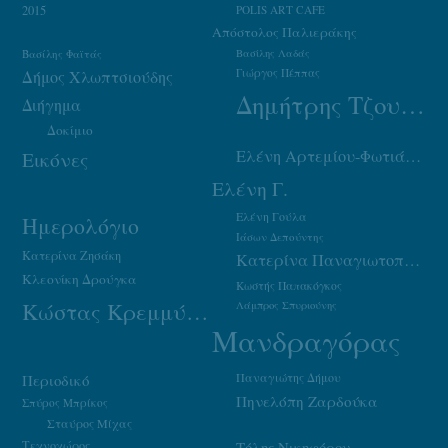
2015
POLIS ART CAFE
Απόστολος Παλιεράκης
Βασίλης Φαϊτάς
Βασίλης Λαδάς
Γιώργος Πέππας
Δήμος Χλωπτσιούδης
Δημήτρης Τζουμάκας
Διήγημα
Δοκίμιο
Ελένη Αρτεμίου-Φωτιάδου
Εικόνες
Ελένη Γ.
Ελένη Γούλα
Ημερολόγιο
Ιάσων Δεπούντης
Κατερίνα Ζησάκη
Κατερίνα Παναγιωτοπούλου
Κλεονίκη Δρούγκα
Κωστής Παπακόγκος
Κώστας Κρεμμύδας
Λάμπρος Σπυριούνης
Μανδραγόρας
Παναγιώτης Δήμου
Περιοδικό
Πηνελόπη Ζαρδούκα
Σπύρος Μπρίκος
Σταύρος Μίχας
Τεχνοχώρος
Τόλης Νικηφόρου