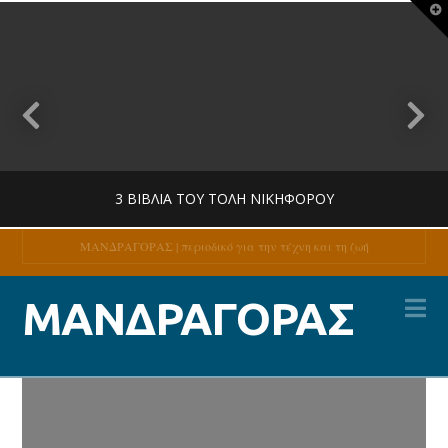
T
t
W
3 ΒΙΒΛΊΑ ΤΟΥ ΤΌΛΗ ΝΙΚΗΦΌΡΟΥ
ΜΑΝΔΡΑΓΟΡΑΣ | περιοδικό για την τέχνη και τη ζωή
Na
MANDRAGORAS
ΜΑΝΔΡΑΓΟΡΑΣ
ΚΡΙΤΙΚΉ
27 ΙΟΥΛΊΟΥ, 2026