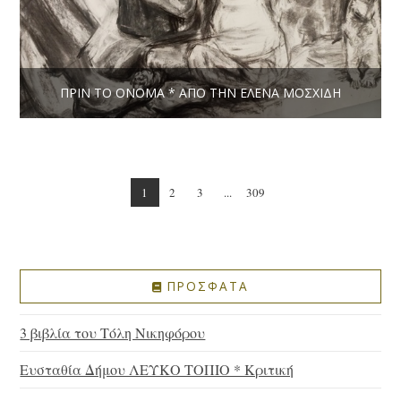
ΠΡΙΝ ΤΟ ΌΝΟΜΑ * ΑΠΌ ΤΗΝ ΈΛΕΝΑ ΜΟΣΧΊΔΗ
1
2
3
...
309
ΠΡΟΣΦΑΤΑ
3 βιβλία του Τόλη Νικηφόρου
Ευσταθία Δήμου ΛΕΥΚΟ ΤΟΠΙΟ * Κριτική