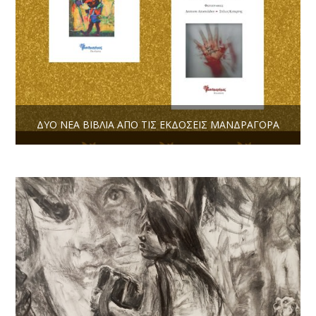
ΔΎΟ ΝΈΑ ΒΙΒΛΊΑ ΑΠΌ ΤΙΣ ΕΚΔΌΣΕΙΣ ΜΑΝΔΡΑΓΌΡΑ