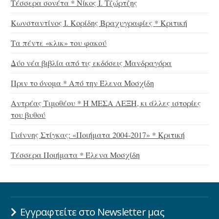
Τέσσερα σονέτα * Νίκος Ι. Τζώρτζης
Κωνσταντίνος Ι. Κορίδης Βραχυγραφίες * Κριτική
Τα πέντε «κλικ» του φακού
Δύο νέα βιβλία από τις εκδόσεις Μανδραγόρα
Πριν το όνομα * Από την Έλενα Μοσχίδη
Αντρέας Τιμοθέου * Η ΜΕΣΑ ΛΕΞΗ, κι άλλες ιστορίες
του βυθού
Γιάννης Στίγκας: «Ποιήματα 2004-2017» * Κριτική
Τέσσερα Ποιήματα * Έλενα Μοσχίδη
Εγγραφτείτε στο Newsletter μας