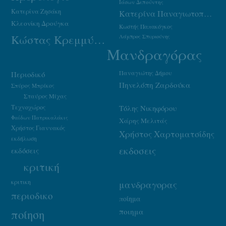
Ιάσων Δεπούντης
Κατερίνα Ζησάκη
Κατερίνα Παναγιωτοπούλου
Κλεονίκη Δρούγκα
Κωστής Παπακόγκος
Κώστας Κρεμμύδας
Λάμπρος Σπυριούνης
Μανδραγόρας
Παναγιώτης Δήμου
Περιοδικό
Πηνελόπη Ζαρδούκα
Σπύρος Μπρίκος
Σταύρος Μίχας
Τεχνοχώρος
Τόλης Νικηφόρου
Φαίδων Πατρικαλάκις
Χάρης Μελιτάς
Χρήστος Γιαννακός
Χρήστος Χαρτοματσίδης
εκδήλωση
εκδοσεις
εκδόσεις
κριτική
κριτικη
μανδραγορας
περιοδικο
ποίημα
ποιημα
ποίηση