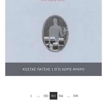
ΚΏΣΤΑΣ ΠΆΤΣΗΣ | ΕΓΏ ΧΩΡΊΣ ΆΡΘΡΟ
1
...
302
303
304
...
309