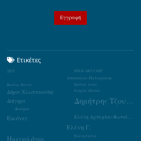
Ετικέτες
2015
POLIS ART CAFE
Απόστολος Παλιεράκης
Βασίλης Φαϊτάς
Βασίλης Λαδάς
Γιώργος Πέππας
Δήμος Χλωπτσιούδης
Δημήτρης Τζουμάκας
Διήγημα
Δοκίμιο
Ελένη Αρτεμίου-Φωτιάδου
Εικόνες
Ελένη Γ.
Ελένη Γούλα
Ημερολόγιο