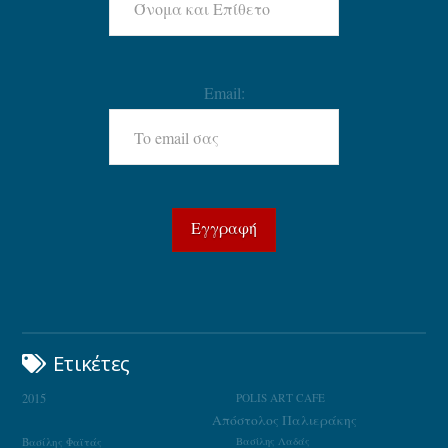
Email:
Ετικέτες
2015
POLIS ART CAFE
Απόστολος Παλιεράκης
Βασίλης Φαϊτάς
Βασίλης Λαδάς