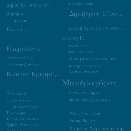
Γιώργος Πέππας
Δήμος Χλωπτσιούδης
Δημήτρης Τζουμάκας
Διήγημα
Δοκίμιο
Ελένη Αρτεμίου-Φωτιάδου
Εικόνες
Ελένη Γ.
Ελένη Γούλα
Ημερολόγιο
Ιάσων Δεπούντης
Κατερίνα Ζησάκη
Κατερίνα Παναγιωτοπούλου
Κλεονίκη Δρούγκα
Κωστής Παπακόγκος
Κώστας Κρεμμύδας
Λάμπρος Σπυριούνης
Μανδραγόρας
Παναγιώτης Δήμου
Περιοδικό
Πηνελόπη Ζαρδούκα
Σπύρος Μπρίκος
Σταύρος Μίχας
Τεχνοχώρος
Τόλης Νικηφόρου
Φαίδων Πατρικαλάκις
Χάρης Μελιτάς
Χρήστος Γιαννακός
Χρήστος Χαρτοματσίδης
εκδήλωση