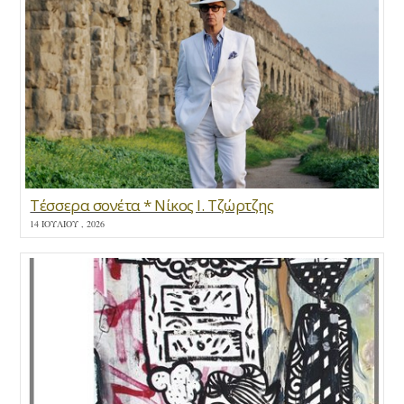
Τέσσερα σονέτα * Νίκος Ι. Τζώρτζης
14 ΙΟΥΛΊΟΥ , 2026