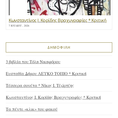
Κωνσταντίνος Ι. Κορίδης Βραχυγραφίες * Κριτική
7 ΙΟΥΛΊΟΥ , 2026
ΔΗΜΟΦΙΛΗ
3 βιβλία του Τόλη Νικηφόρου
Ευσταθία Δήμου ΛΕΥΚΟ ΤΟΠΙΟ * Κριτική
Τέσσερα σονέτα * Νίκος Ι. Τζώρτζης
Κωνσταντίνος Ι. Κορίδης Βραχυγραφίες * Κριτική
Τα πέντε «κλικ» του φακού