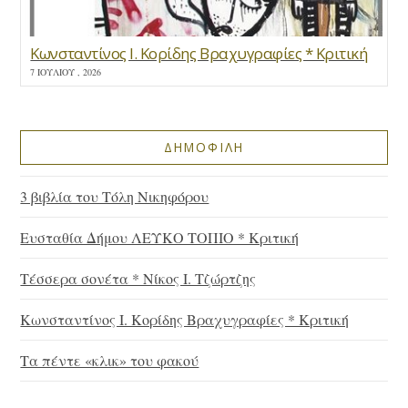
Κωνσταντίνος Ι. Κορίδης Βραχυγραφίες * Κριτική
7 ΙΟΥΛΊΟΥ , 2026
ΔΗΜΟΦΙΛΗ
3 βιβλία του Τόλη Νικηφόρου
Ευσταθία Δήμου ΛΕΥΚΟ ΤΟΠΙΟ * Κριτική
Τέσσερα σονέτα * Νίκος Ι. Τζώρτζης
Κωνσταντίνος Ι. Κορίδης Βραχυγραφίες * Κριτική
Τα πέντε «κλικ» του φακού