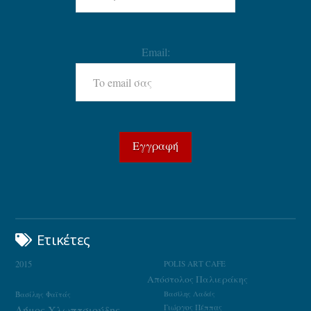
Email:
Ετικέτες
2015
POLIS ART CAFE
Απόστολος Παλιεράκης
Βασίλης Φαϊτάς
Βασίλης Λαδάς
Γιώργος Πέππας
Δήμος Χλωπτσιούδης