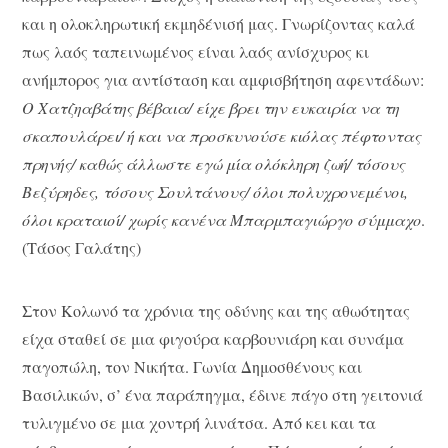
και η ολοκληρωτική εκμηδένισή μας. Γνωρίζοντας καλά
πως λαός ταπεινωμένος είναι λαός ανίσχυρος κι
ανήμπορος για αντίσταση και αμφισβήτηση αφεντάδων:
Ο Χατζηαβάτης βέβαια/ είχε βρει την ευκαιρία να τη
σκαπουλάρει/ ή και να προσκυνούσε κιόλας πέφτοντας
πρηνής/ καθώς άλλωστε εγώ μία ολόκληρη ζωή/ τόσους
Βεζύρηδες, τόσους Σουλτάνους/ όλοι πολυχρονεμένοι,
όλοι κραταιοί/ χωρίς κανένα Μπαρμπαγιώργο σύμμαχο
.
(Τάσος Γαλάτης)
Στον Κολωνό τα χρόνια της οδύνης και της αθωότητας
είχα σταθεί σε μια φιγούρα καρβουνιάρη και συνάμα
παγοπώλη, τον Νικήτα. Γωνία Δημοσθένους και
Βασιλικών, σ’ ένα παράπηγμα, έδινε πάγο στη γειτονιά
τυλιγμένο σε μια χοντρή λινάτσα. Από κει και τα