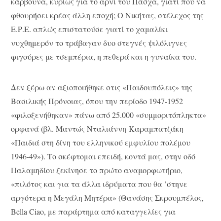
κάρβουνα, κυρίως για το αρνί του Πάσχα, γιατί πού να
φθουρήσει κρέας άλλη εποχή; Ο Νικήτας, στέλεχος της
Ε.Ρ.Ε. απλώς επιστατούσε γιατί το χαμαλίκι
νυχθημερόν το τράβαγαν δυο στεγνές ψιλόλιγνες
φιγούρες με τσεμπέρια, η πεθερά και η γυναίκα του.
Δεν ξέρω αν αξιοποιήθηκε στις «Παιδουπόλεις» της
Βασιλικής Πρόνοιας, όπου την περίοδο 1947-1952
«φιλοξενήθηκαν» πάνω από 25.000 «συμμοριτόπληκτα»
ορφανά (βλ. Μαντώς Νταλιάννη-Καραμπατζάκη
«Παιδιά στη δίνη του ελληνικού εμφυλίου πολέμου
1946-49»). Το σκέφτομαι επειδή, κοντά μας, στην οδό
Παλαμηδίου ξεκίνησε το πρώτο αναμορφωτήριο,
«πιλότος και για τα άλλα ιδρύματα που θα ’στηνε
αργότερα η Μεγάλη Μητέρα» (Θανάσης Σκρουμπέλος,
Bella Ciao, με παράρτημα από καταγγελίες για