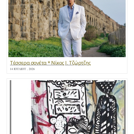
Τέσσερα σονέτα * Νίκος Ι. Τζώρτζης
14 ΙΟΥΛΊΟΥ , 2026