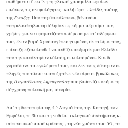
αισθήματα σ’ εκείνη τη γλυκιά χαραμάδα ωραίων
εικόνων, τις ανομολόγητες –καλή ώρα– ελπίδες τούτης
της
Άνοιξης
. Που παρότι κάλπικοι, βάναυσοι
πατριδοκάπηλοι τη σύλησαν ως κόμμα-πέρασμα μιας
χρήσης για να οραματίζονται σήμερα με «τ’ αδέρφια»
τους έναν βαρύ Χρυσαυγίτικο χειμώνα, σε πείσμα τους,
η άνοιξη εξακολουθεί να ανθίζει ακόμη σε μια Ελλάδα
που την κατάντησαν κόλαση, οι κολασμένοι. Και δε
χορτάσανε τα εγκλήματά τους και δεν τους σόκαραν οι
πληγές του τόπου κι αποζητάνε νέο αίμα οι βρικόλακες
της
Παμπάλαιας Δημοκρατίας
που βασανίζει ακόμα τη
σύγχρονη πολιτική μας ιστορία.
ης
Απ’ τη δικτατορία της 4
Αυγούστου, την Κατοχή, τον
Εμφύλιο, τη βία και τη νοθεία –εκλογικού συστήματος κι
αστυνομικού παρά κράτους–, τη νέα χούντα του ’67, τα