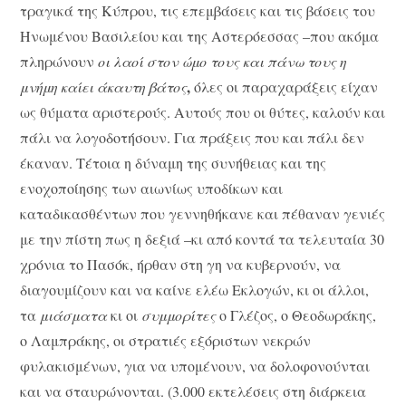
τραγικά της Κύπρου, τις επεμβάσεις και τις βάσεις του
Ηνωμένου Βασιλείου και της Αστερόεσσας –που ακόμα
πληρώνουν
οι λαοί
στον ώμο τους
και πάνω τους η
,
μνήμη καίει άκαυτη βάτος
όλες οι παραχαράξεις είχαν
ως θύματα αριστερούς. Αυτούς που οι θύτες, καλούν και
πάλι να λογοδοτήσουν. Για πράξεις που και πάλι δεν
έκαναν. Τέτοια η δύναμη της συνήθειας και της
ενοχοποίησης των αιωνίως υποδίκων και
καταδικασθέντων που γεννηθήκανε και πέθαναν γενιές
με την πίστη πως η δεξιά –κι από κοντά τα τελευταία 30
χρόνια το Πασόκ, ήρθαν στη γη να κυβερνούν, να
διαγουμίζουν και να καίνε ελέω Εκλογών, κι οι άλλοι,
τα
μιάσματα
κι οι
συμμορίτες
ο Γλέζος, ο Θεοδωράκης,
ο Λαμπράκης, οι στρατιές εξόριστων νεκρών
φυλακισμένων, για να υπομένουν, να δολοφονούνται
και να σταυρώνονται. (3.000 εκτελέσεις στη διάρκεια