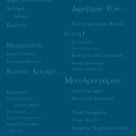
Δημήτρης Τζουμάκας
Διήγημα
Δοκίμιο
Ελένη Αρτεμίου-Φωτιάδου
Εικόνες
Ελένη Γ.
Ελένη Γούλα
Ημερολόγιο
Ιάσων Δεπούντης
Κατερίνα Ζησάκη
Κατερίνα Παναγιωτοπούλου
Κλεονίκη Δρούγκα
Κωστής Παπακόγκος
Κώστας Κρεμμύδας
Λάμπρος Σπυριούνης
Μανδραγόρας
Παναγιώτης Δήμου
Περιοδικό
Πηνελόπη Ζαρδούκα
Σπύρος Μπρίκος
Σταύρος Μίχας
Τεχνοχώρος
Τόλης Νικηφόρου
Φαίδων Πατρικαλάκις
Χάρης Μελιτάς
Χρήστος Γιαννακός
Χρήστος Χαρτοματσίδης
εκδήλωση