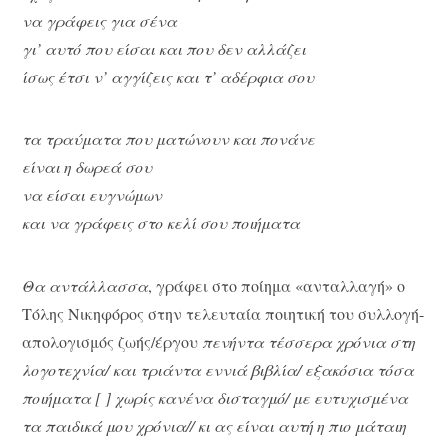
να γράφεις για σένα
γι’ αυτό που είσαι και που δεν αλλάζει
ίσως έτσι ν’ αγγίζεις και τ’ αδέρφια σου
τα τραύματα που ματώνουν και πονάνε
είναι η δωρεά σου
να είσαι ευγνώμων
και να γράφεις στο κελί σου ποιήματα
Θα αντάλλασσα
, γράφει στο ποίημα «ανταλλαγή» ο
Τόλης Νικηφόρος στην τελευταία ποιητική του συλλογή-
απολογισμός ζωής/έργου
πενήντα τέσσερα χρόνια στη
λογοτεχνία/ και τριάντα εννιά βιβλία/ εξακόσια τόσα
ποιήματα [ ] χωρίς κανένα δισταγμό/ με ευτυχισμένα
τα παιδικά μου χρόνια// κι ας είναι αυτή η πιο μάταιη