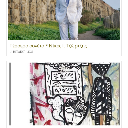
Τέσσερα σονέτα * Νίκος Ι. Τζώρτζης
14 ΙΟΥΛΊΟΥ , 2026