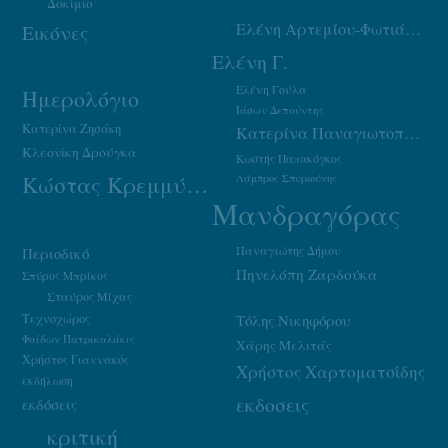
Δοκίμιο
Ελένη Αρτεμίου-Φωτιάδου
Εικόνες
Ελένη Γ.
Ελένη Γούλα
Ημερολόγιο
Ιάσων Δεπούντης
Κατερίνα Ζησάκη
Κατερίνα Παναγιωτοπούλου
Κλεονίκη Δρούγκα
Κωστής Παπακόγκος
Κώστας Κρεμμύδας
Λάμπρος Σπυριούνης
Μανδραγόρας
Παναγιώτης Δήμου
Περιοδικό
Πηνελόπη Ζαρδούκα
Σπύρος Μπρίκος
Σταύρος Μίχας
Τεχνοχώρος
Τόλης Νικηφόρου
Φαίδων Πατρικαλάκις
Χάρης Μελιτάς
Χρήστος Γιαννακός
Χρήστος Χαρτοματσίδης
εκδήλωση
εκδοσεις
εκδόσεις
κριτική