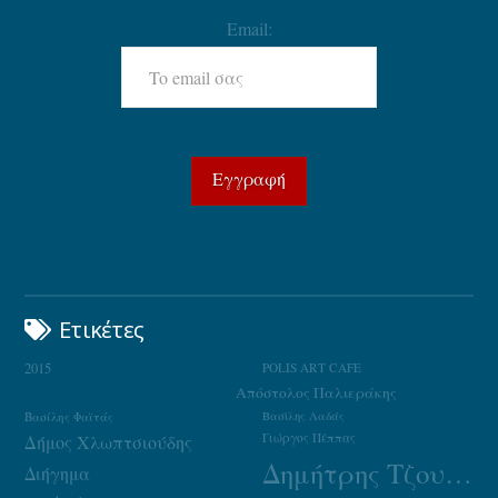
Email:
Ετικέτες
2015
POLIS ART CAFE
Απόστολος Παλιεράκης
Βασίλης Φαϊτάς
Βασίλης Λαδάς
Γιώργος Πέππας
Δήμος Χλωπτσιούδης
Δημήτρης Τζουμάκας
Διήγημα