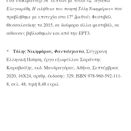
ένα ντοκιμαντέρ 58΄ λεπτών με τίτλο
«Σ’ αγαπώ-
Ελογοκρίθη, Η αλήθεια του ποιητή Τόλη Νικηφόρου»
που
ο
προβλήθηκε με επιτυχία στο 17
Διεθνές Φεστιβάλ
Θεσσαλονίκης το 2015, σε διάφορα άλλα φεστιβάλ, σε
αίθουσες βιβλιοθηκών και από την ΕΡΤ3.
Τόλης Νικηφόρου,
*
Φαντάσματα
, Σύγχρονη
Ελληνική Ποίηση, έργο εξωφύλλου Σαράντης
Καραβούζης, εκδ. Μανδραγόρας, Αθήνα, Σεπτέμβριος
2020, 16Χ24, αριθμ. έκδοσης: 329, ISBN 978-960-592-111-
8, σελ. 48, τιμή 8,48 ευρώ.