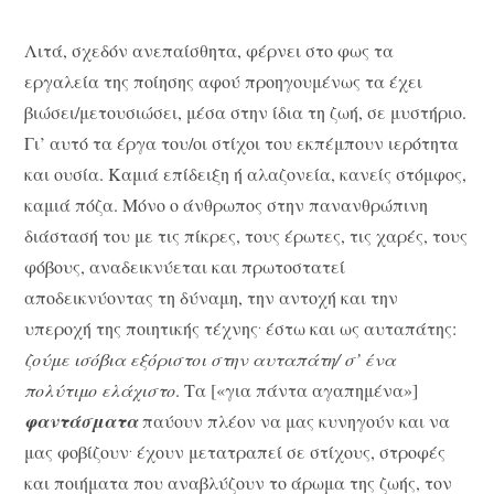
Λιτά, σχεδόν ανεπαίσθητα, φέρνει στο φως τα
εργαλεία της ποίησης αφού προηγουμένως τα έχει
βιώσει/μετουσιώσει, μέσα στην ίδια τη ζωή, σε μυστήριο.
Γι’ αυτό τα έργα του/οι στίχοι του εκπέμπουν ιερότητα
και ουσία. Καμιά επίδειξη ή αλαζονεία, κανείς στόμφος,
καμιά πόζα. Μόνο ο άνθρωπος στην πανανθρώπινη
διάστασή του με τις πίκρες, τους έρωτες, τις χαρές, τους
φόβους, αναδεικνύεται και πρωτοστατεί
αποδεικνύοντας τη δύναμη, την αντοχή και την
.
υπεροχή της ποιητικής τέχνης
έστω και ως αυταπάτης:
ζούμε ισόβια εξόριστοι στην αυταπάτη/ σ’ ένα
πολύτιμο ελάχιστο
. Τα [«για πάντα αγαπημένα»]
φαντάσματα
παύουν πλέον να μας κυνηγούν και να
.
μας φοβίζουν
έχουν μετατραπεί σε στίχους, στροφές
και ποιήματα που αναβλύζουν το άρωμα της ζωής, τον