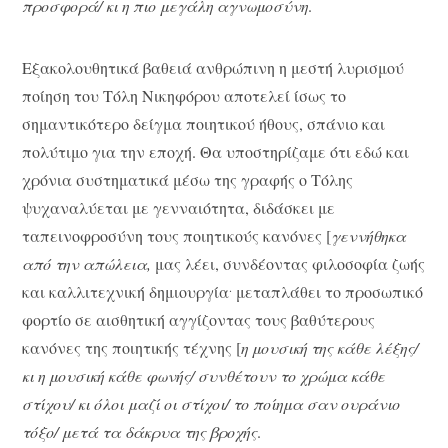
προσφορά/ κι η πιο μεγάλη αγνωμοσύνη
.
Εξακολουθητικά βαθειά ανθρώπινη η μεστή λυρισμού
ποίηση του Τόλη Νικηφόρου αποτελεί ίσως το
σημαντικότερο δείγμα ποιητικού ήθους, σπάνιο και
πολύτιμο για την εποχή. Θα υποστηρίζαμε ότι εδώ και
χρόνια συστηματικά μέσω της γραφής ο Τόλης
ψυχαναλύεται με γενναιότητα, διδάσκει με
ταπεινοφροσύνη τους ποιητικούς κανόνες [
γεννήθηκα
από την απώλεια,
μας λέει, συνδέοντας φιλοσοφία ζωής
.
και καλλιτεχνική δημιουργία
μεταπλάθει το προσωπικό
φορτίο σε αισθητική αγγίζοντας τους βαθύτερους
κανόνες της ποιητικής τέχνης [
η μουσική της κάθε λέξης/
κι η μουσική κάθε φωνής/ συνθέτουν το χρώμα κάθε
στίχου/ κι όλοι μαζί οι στίχοι/ το ποίημα σαν ουράνιο
τόξο/ μετά τα δάκρυα της βροχής
.