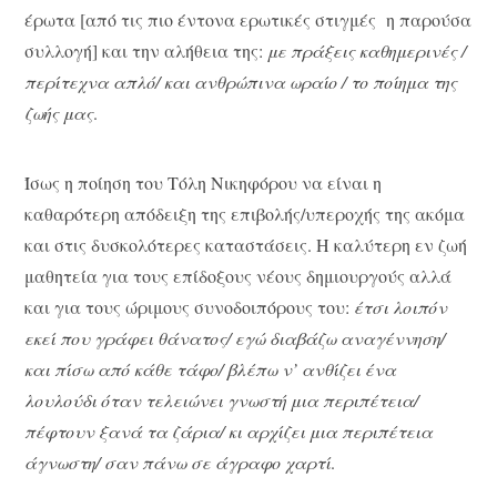
έρωτα [από τις πιο έντονα ερωτικές στιγμές η παρούσα
συλλογή] και την αλήθεια της:
με πράξεις καθημερινές /
περίτεχνα απλό/ και ανθρώπινα ωραίο / το ποίημα της
ζωής μας
.
Ίσως η ποίηση του Τόλη Νικηφόρου να είναι η
καθαρότερη απόδειξη της επιβολής/υπεροχής της ακόμα
και στις δυσκολότερες καταστάσεις. Η καλύτερη εν ζωή
μαθητεία για τους επίδοξους νέους δημιουργούς αλλά
και για τους ώριμους συνοδοιπόρους του:
έτσι λοιπόν
εκεί που γράφει θάνατος/ εγώ διαβάζω αναγέννηση/
και πίσω από κάθε τάφο/ βλέπω ν’ ανθίζει ένα
λουλούδι όταν τελειώνει γνωστή μια περιπέτεια/
πέφτουν ξανά τα ζάρια/ κι αρχίζει μια περιπέτεια
άγνωστη/ σαν πάνω σε άγραφο χαρτί
.