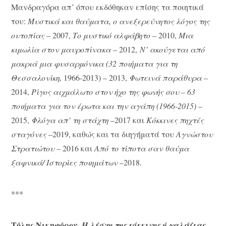
Μανδραγόρα απ’ όπου εκδόθηκαν επίσης τα ποιητικά
του:
Μυστικά και θαύματα, ο ανεξερεύνητος λόγος της
ουτοπίας
– 2007,
Το μυστικό αλφάβητο
– 2010,
Μια
κιμωλία στον μαυροπίνακα
– 2012,
Ν’ ακούγεται από
μακριά μια φυσαρμόνικα (32 ποιήματα για τη
Θεσσαλονίκη,
1966-2013) – 2013,
Φωτεινά παράθυρα
–
2014,
Ρίγος αιχμάλωτο στον ήχο της φωνής σου – 63
ποιήματα για τον έρωτα και την αγάπη
(1966-2015)
–
2015,
Φλόγα απ’ τη στάχτη
–2017 και
Κόκκινες πηχτές
σταγόνες
–2019, καθώς και τα διηγήματά του
Αγνώστου
Στρατιώτου
– 2016 και
Από το τίποτα σαν θαύμα
ξαφνικά/ Ιστορίες ποιημάτων
–2018.
***
Τόλης Νικηφόρου,
Η λέσχη της κόκκινης ή γαλάζιας