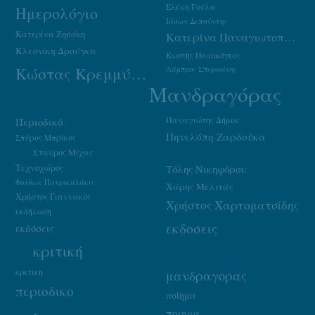
Ελένη Γούλα
Ημερολόγιο
Ιάσων Δεπούντης
Κατερίνα Ζησάκη
Κατερίνα Παναγιωτοπούλου
Κλεονίκη Δρούγκα
Κωστής Παπακόγκος
Κώστας Κρεμμύδας
Λάμπρος Σπυριούνης
Μανδραγόρας
Παναγιώτης Δήμου
Περιοδικό
Πηνελόπη Ζαρδούκα
Σπύρος Μπρίκος
Σταύρος Μίχας
Τεχνοχώρος
Τόλης Νικηφόρου
Φαίδων Πατρικαλάκις
Χάρης Μελιτάς
Χρήστος Γιαννακός
Χρήστος Χαρτοματσίδης
εκδήλωση
εκδοσεις
εκδόσεις
κριτική
κριτικη
μανδραγορας
περιοδικο
ποίημα
ποιημα