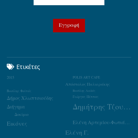
Ετικέτες
2015
POLIS ART CAFE
Απόστολος Παλιεράκης
Βασίλης Φαϊτάς
Βασίλης Λαδάς
Γιώργος Πέππας
Δήμος Χλωπτσιούδης
Δημήτρης Τζουμάκας
Διήγημα
Δοκίμιο
Ελένη Αρτεμίου-Φωτιάδου
Εικόνες
Ελένη Γ.