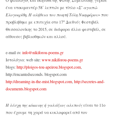
Ο φιλόλογος και σκηνοθέτης Φώτης Συμεωνίδης γύρισε
ένα ντοκιμαντέρ 58΄ λεπτών με τίτλο
«Σ’ αγαπώ-
Ελογοκρίθη, Η αλήθεια του ποιητή Τόλη Νικηφόρου»
που
ο
προβλήθηκε με επιτυχία στο 17
Διεθνές Φεστιβάλ
Θεσσαλονίκης το 2015, σε διάφορα άλλα φεστιβάλ, σε
αίθουσες βιβλιοθηκών και αλλού.
e-mail σε
info@nikiforou-poems.gr
Ιστολόγια: web site:
www.nikiforou-poems.gr
blogs:
http://ploigos-tou-apeirou.blogspot.com
,
http://encantedseconds. blogspot.com
http://dreaming-in-the-mist.blogspot.com
,
http://secretes-and-
documents.blogspot.com
Η λέσχη της κόκκινης ή γαλάζιας αλεπούς
είναι το 11ο
που έχουμε τη χαρά να κυκλοφορεί από τον