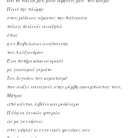
και το ταξίδι μου μισό αφήνεις μεσ’ τον κόσμο
Πανί της πλώρης
στου ρόδινου αίματος την θάλασσα
πόλεις δειλινές αναζητώ
όπως
η εν Βαβυλώνει ανάπαυσης
του Αλέξανδρου
Ένα ποτήρι κόκκινο κρασί
με γιασεμιά γεμάτο
Του Αιγαίου τον κυματισμό
που σώζει ναυαγούς στην ρέμβη ακουμπώντας τους.
Μήτρα
από κάντιο, λιβάνι και ροδόνερο
Πύλη εκ λευκών φτερών
ας με γεννήσεις
στις υψηλές κι ευγενικές φενάκες σου