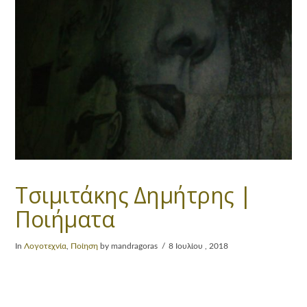
Τσιμιτάκης Δημήτρης |
Ποιήματα
In
Λογοτεχνία
,
Ποίηση
by mandragoras
8 Ιουλίου , 2018