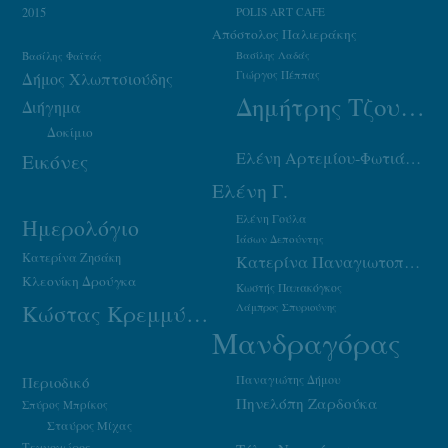
2015
POLIS ART CAFE
Απόστολος Παλιεράκης
Βασίλης Φαϊτάς
Βασίλης Λαδάς
Γιώργος Πέππας
Δήμος Χλωπτσιούδης
Δημήτρης Τζουμάκας
Διήγημα
Δοκίμιο
Ελένη Αρτεμίου-Φωτιάδου
Εικόνες
Ελένη Γ.
Ελένη Γούλα
Ημερολόγιο
Ιάσων Δεπούντης
Κατερίνα Ζησάκη
Κατερίνα Παναγιωτοπούλου
Κλεονίκη Δρούγκα
Κωστής Παπακόγκος
Κώστας Κρεμμύδας
Λάμπρος Σπυριούνης
Μανδραγόρας
Παναγιώτης Δήμου
Περιοδικό
Πηνελόπη Ζαρδούκα
Σπύρος Μπρίκος
Σταύρος Μίχας
Τεχνοχώρος