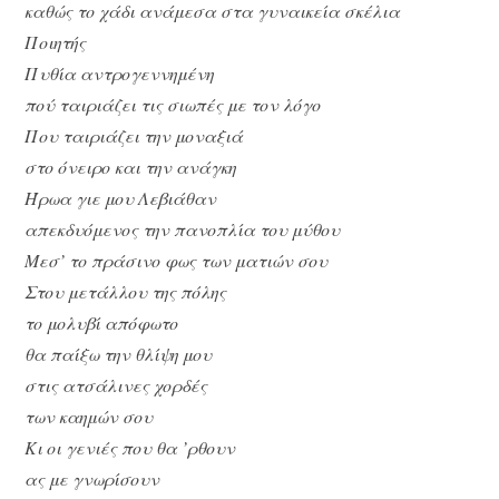
καθώς το χάδι ανάμεσα στα γυναικεία σκέλια
Ποιητής
Πυθία αντρογεννημένη
πού ταιριάζει τις σιωπές με τον λόγο
Που ταιριάζει την μοναξιά
στο όνειρο και την ανάγκη
Ήρωα γιε μου Λεβιάθαν
απεκδυόμενος την πανοπλία του μύθου
Μεσ’ το πράσινο φως των ματιών σου
Στου μετάλλου της πόλης
το μολυβί απόφωτο
θα παίξω την θλίψη μου
στις ατσάλινες χορδές
των καημών σου
Κι οι γενιές που θα ’ρθουν
ας με γνωρίσουν