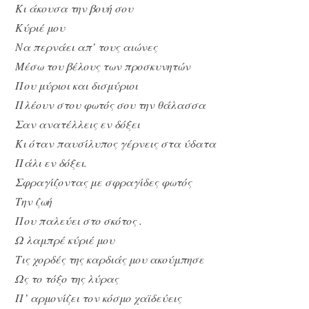
Κι άκουσα την βουή σου
Κύριέ μου
Να περνάει απ’ τους αιώνες
Μέσω του βέλους των προσκυνητών
Που μύριοι και δισμύριοι
Πλέουν στου φωτός σου την θάλασσα
Σαν ανατέλλεις εν δόξει
Κι όταν παυσίλυπος γέρνεις στα ύδατα
Πάλι εν δόξει.
Σφραγίζοντας με σφραγίδες φωτός
Την ζωή
Που παλεύει στο σκότος .
Ω λαμπρέ κύριέ μου
Τις χορδές της καρδιάς μου ακούμπησε
Ως το τόξο της λύρας
Π’ αρμονίζει τον κόσμο χαϊδεύεις