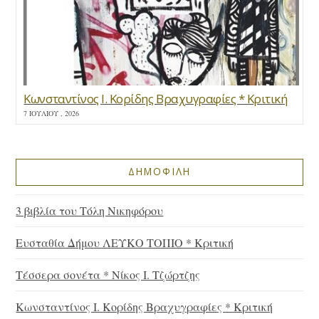
Κωνσταντίνος Ι. Κορίδης Βραχυγραφίες * Κριτική
7 ΙΟΥΛΊΟΥ , 2026
ΔΗΜΟΦΙΛΗ
3 βιβλία του Τόλη Νικηφόρου
Ευσταθία Δήμου ΛΕΥΚΟ ΤΟΠΙΟ * Κριτική
Τέσσερα σονέτα * Νίκος Ι. Τζώρτζης
Κωνσταντίνος Ι. Κορίδης Βραχυγραφίες * Κριτική