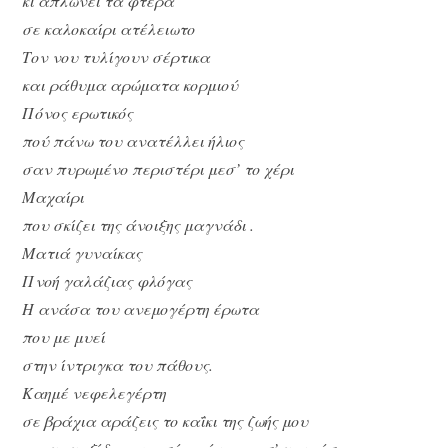
κι απλώνει τα φτερά
σε καλοκαίρι ατέλειωτο
Τον νου τυλίγουν σέρτικα
και ράθυμα αρώματα κορμιού
Πόνος ερωτικός
πού πάνω του ανατέλλει ήλιος
σαν πυρωμένο περιστέρι μεσ’ το χέρι
Μαχαίρι
που σκίζει της άνοιξης μαγνάδι .
Ματιά γυναίκας
Πνοή γαλάζιας φλόγας
Η ανάσα του ανεμογέρτη έρωτα
που με μυεί
στην ίντριγκα του πάθους.
Καημέ νεφελεγέρτη
σε βράχια αράζεις το καΐκι της ζωής μου